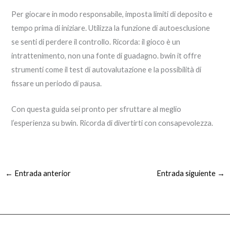
Per giocare in modo responsabile, imposta limiti di deposito e
tempo prima di iniziare. Utilizza la funzione di autoesclusione
se senti di perdere il controllo. Ricorda: il gioco è un
intrattenimento, non una fonte di guadagno. bwin it offre
strumenti come il test di autovalutazione e la possibilità di
fissare un periodo di pausa.
Con questa guida sei pronto per sfruttare al meglio
l’esperienza su bwin. Ricorda di divertirti con consapevolezza.
←
Entrada anterior
Entrada siguiente
→