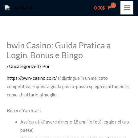
Ir
0,00
$
al
contenido
bwin Casino: Guida Pratica a
Login, Bonus e Bingo
/
Uncategorized
/ Por
https://bwin-casino.co.it/
si distingue in un mercato
competitivo, e questa guida passo-passo spiega esattamente
come sfruttarlo al meglio.
Before You Start
Assicurati di avere almeno 18 anni (o l’età legale nel tuo
paese).