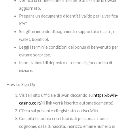
Verifica la connessione internet e utilizza un browser
aggiornato.
Prepara un documento d’identità valido per la verifica
KYC.
Scegli un metodo di pagamento supportato (carte, e-
wallet, bonifico).
Leggi i termini e condizioni del bonus di benvenuto per
evitare sorprese.
Imposta limiti di deposito e tempo di gioco prima di
iniziare.
How to Sign Up
Visita il sito ufficiale di bwin cliccando su
https://bwin-
casino.co.it/
(il link verrà inserito automaticamente).
Clicca sul pulsante «Registrati» o «Iscriviti».
Compila il modulo con i tuoi dati personali: nome,
cognome, data di nascita, indirizzo email e numero di