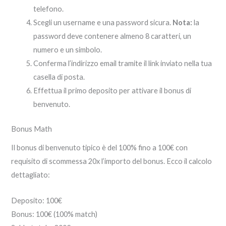
telefono.
Scegli un username e una password sicura.
Nota:
la
password deve contenere almeno 8 caratteri, un
numero e un simbolo.
Conferma l’indirizzo email tramite il link inviato nella tua
casella di posta.
Effettua il primo deposito per attivare il bonus di
benvenuto.
Bonus Math
Il bonus di benvenuto tipico è del 100% fino a 100€ con
requisito di scommessa 20x l’importo del bonus. Ecco il calcolo
dettagliato:
Deposito: 100€
Bonus: 100€ (100% match)