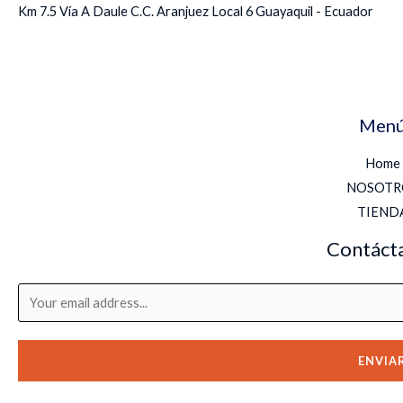
Km 7.5 Vía A Daule C.C. Aranjuez Local 6 Guayaquil - Ecuador
Men
Home
NOSOTR
TIEND
Contáct
ENVIA