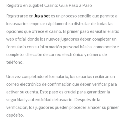
Registro en Jugabet Casino: Guía Paso a Paso
Registrarse en
Juga bet
es un proceso sencillo que permite a
los usuarios empezar rápidamente a disfrutar de todas las
opciones que ofrece el casino. El primer paso es visitar el sitio
web oficial, donde los nuevos jugadores deben completar un
formulario con su información personal básica, como nombre
completo, dirección de correo electrónico y número de
teléfono.
Una vez completado el formulario, los usuarios recibirán un
correo electrónico de confirmación que deben verificar para
activar su cuenta. Este paso es crucial para garantizar la
seguridad y autenticidad del usuario. Después de la
verificación, los jugadores pueden proceder a hacer su primer
depósito.