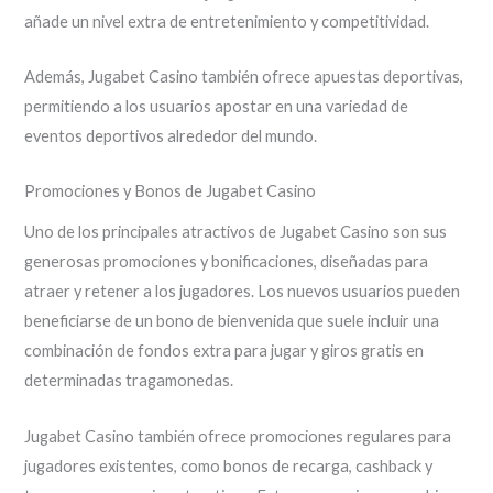
añade un nivel extra de entretenimiento y competitividad.
Además, Jugabet Casino también ofrece apuestas deportivas,
permitiendo a los usuarios apostar en una variedad de
eventos deportivos alrededor del mundo.
Promociones y Bonos de Jugabet Casino
Uno de los principales atractivos de Jugabet Casino son sus
generosas promociones y bonificaciones, diseñadas para
atraer y retener a los jugadores. Los nuevos usuarios pueden
beneficiarse de un bono de bienvenida que suele incluir una
combinación de fondos extra para jugar y giros gratis en
determinadas tragamonedas.
Jugabet Casino también ofrece promociones regulares para
jugadores existentes, como bonos de recarga, cashback y