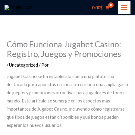
Ir
0,00
$
al
contenido
Cómo Funciona Jugabet Casino:
Registro, Juegos y Promociones
/
Uncategorized
/ Por
Jugabet Casino se ha establecido como una plataforma
destacada para apuestas en línea, ofreciendo una amplia gama
de juegos y promociones atractivas para jugadores de todo el
mundo. Este artículo se sumerge en los aspectos más
importantes de Jugabet Casino, incluyendo cómo registrarse,
qué tipos de juegos están disponibles y qué bonos pueden
esperar los nuevos usuarios.