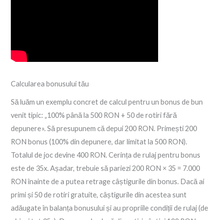
Calcularea bonusului tău
Să luăm un exemplu concret de calcul pentru un bonus de bun
venit tipic: „100% până la 500 RON + 50 de rotiri fără
depunere». Să presupunem că depui 200 RON. Primești 200
RON bonus (100% din depunere, dar limitat la 500 RON).
Totalul de joc devine 400 RON. Cerința de rulaj pentru bonus
este de 35x. Așadar, trebuie să pariezi 200 RON × 35 = 7.000
RON înainte de a putea retrage câștigurile din bonus. Dacă ai
primi și 50 de rotiri gratuite, câștigurile din acestea sunt
adăugate în balanța bonusului și au propriile condiții de rulaj (de