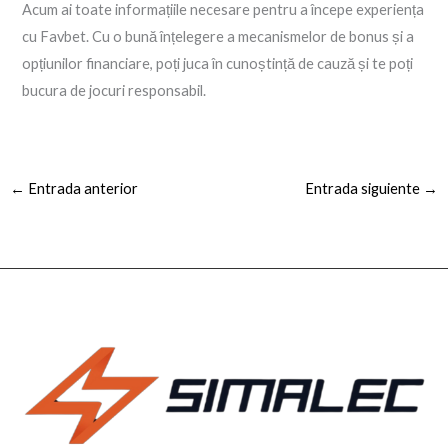
Acum ai toate informațiile necesare pentru a începe experiența
cu Favbet. Cu o bună înțelegere a mecanismelor de bonus și a
opțiunilor financiare, poți juca în cunoștință de cauză și te poți
bucura de jocuri responsabil.
←
Entrada anterior
Entrada siguiente
→