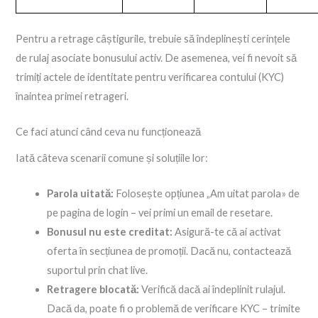
Pentru a retrage câștigurile, trebuie să îndeplinești cerințele
de rulaj asociate bonusului activ. De asemenea, vei fi nevoit să
trimiți actele de identitate pentru verificarea contului (KYC)
înaintea primei retrageri.
Ce faci atunci când ceva nu funcționează
Iată câteva scenarii comune și soluțiile lor:
Parola uitată:
Folosește opțiunea „Am uitat parola» de
pe pagina de login – vei primi un email de resetare.
Bonusul nu este creditat:
Asigură-te că ai activat
oferta în secțiunea de promoții. Dacă nu, contactează
suportul prin chat live.
Retragere blocată:
Verifică dacă ai îndeplinit rulajul.
Dacă da, poate fi o problemă de verificare KYC – trimite