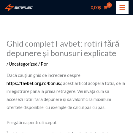
Ir
0,00
$
al
contenido
Ghid complet Favbet: rotiri fără
depunere și bonusuri explicate
/
Uncategorized
/ Por
Dacă cauți un ghid de încredere despre
https://favbet.org.ro/bonus/
, acest articol acoperă totul, de la
înregistrare până la prima retragere. Vei învăța cum să
accesezi rotiri fără depunere și să valorifici la maximum
ofertele disponibile, cu exemple de calcul pas cu pas.
Pregătirea pentru început