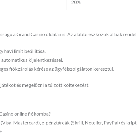
20%
osságú a Grand Casino oldalán is. Az alábbi eszközök állnak rende
y havi limit beállítása.
 automatikus kijelentkezéssel.
es fiókzárolás kérése az ügyfélszolgálaton keresztül.
 játékot és megelőzni a túlzott költekezést.
Casino online fiókomba?
Visa, Mastercard), e-pénztárcák (Skrill, Neteller, PayPal) és krip
F.