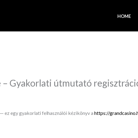
HOME
– Gyakorlati útmutató regisztráci
— ez egy gyakorlati felhasználói kézikönyv a
https://grandcasino.