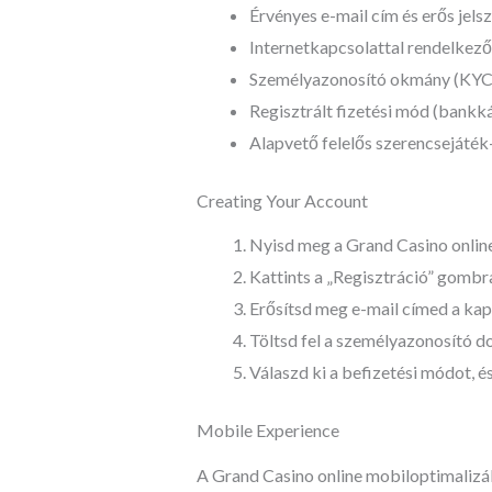
Érvényes e-mail cím és erős jels
Internetkapcsolattal rendelkező
Személyazonosító okmány (KYC-el
Regisztrált fizetési mód (bankká
Alapvető felelős szerencsejáték
Creating Your Account
Nyisd meg a Grand Casino onlin
Kattints a „Regisztráció” gombra, 
Erősítsd meg e-mail címed a kapo
Töltsd fel a személyazonosító 
Válaszd ki a befizetési módot, é
Mobile Experience
A Grand Casino online mobiloptimalizá