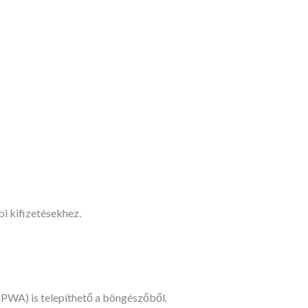
i kifizetésekhez.
(PWA) is telepíthető a böngészőből.