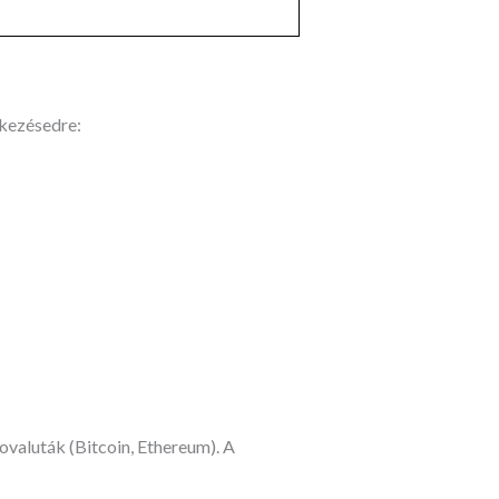
lkezésedre:
tovaluták (Bitcoin, Ethereum). A