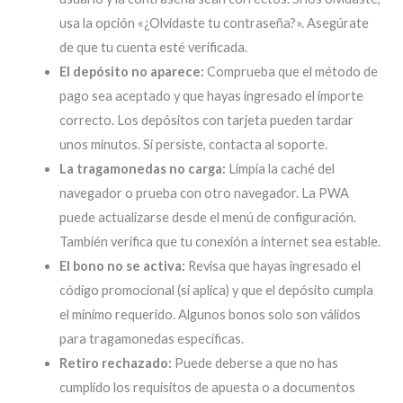
usa la opción «¿Olvidaste tu contraseña?». Asegúrate
de que tu cuenta esté verificada.
El depósito no aparece:
Comprueba que el método de
pago sea aceptado y que hayas ingresado el importe
correcto. Los depósitos con tarjeta pueden tardar
unos minutos. Si persiste, contacta al soporte.
La tragamonedas no carga:
Limpia la caché del
navegador o prueba con otro navegador. La PWA
puede actualizarse desde el menú de configuración.
También verifica que tu conexión a internet sea estable.
El bono no se activa:
Revisa que hayas ingresado el
código promocional (si aplica) y que el depósito cumpla
el mínimo requerido. Algunos bonos solo son válidos
para tragamonedas específicas.
Retiro rechazado:
Puede deberse a que no has
cumplido los requisitos de apuesta o a documentos