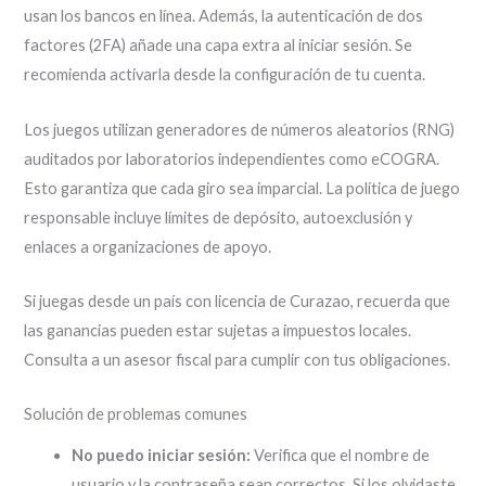
usan los bancos en línea. Además, la autenticación de dos
factores (2FA) añade una capa extra al iniciar sesión. Se
recomienda activarla desde la configuración de tu cuenta.
Los juegos utilizan generadores de números aleatorios (RNG)
auditados por laboratorios independientes como eCOGRA.
Esto garantiza que cada giro sea imparcial. La política de juego
responsable incluye límites de depósito, autoexclusión y
enlaces a organizaciones de apoyo.
Si juegas desde un país con licencia de Curazao, recuerda que
las ganancias pueden estar sujetas a impuestos locales.
Consulta a un asesor fiscal para cumplir con tus obligaciones.
Solución de problemas comunes
No puedo iniciar sesión:
Verifica que el nombre de
usuario y la contraseña sean correctos. Si los olvidaste,