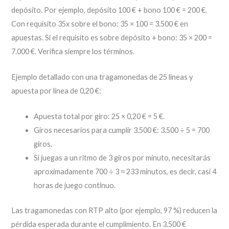
depósito. Por ejemplo, depósito 100 € + bono 100 € = 200 €.
Con requisito 35x sobre el bono: 35 × 100 = 3.500 € en
apuestas. Si el requisito es sobre depósito + bono: 35 × 200 =
7.000 €. Verifica siempre los términos.
Ejemplo detallado con una tragamonedas de 25 líneas y
apuesta por línea de 0,20 €:
Apuesta total por giro: 25 × 0,20 € = 5 €.
Giros necesarios para cumplir 3.500 €: 3.500 ÷ 5 = 700
giros.
Si juegas a un ritmo de 3 giros por minuto, necesitarás
aproximadamente 700 ÷ 3 ≈ 233 minutos, es decir, casi 4
horas de juego continuo.
Las tragamonedas con RTP alto (por ejemplo, 97 %) reducen la
pérdida esperada durante el cumplimiento. En 3.500 €