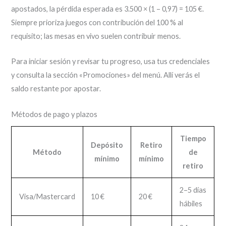
apostados, la pérdida esperada es 3.500 × (1 – 0,97) = 105 €.
Siempre prioriza juegos con contribución del 100 % al
requisito; las mesas en vivo suelen contribuir menos.
Para iniciar sesión y revisar tu progreso, usa tus credenciales
y consulta la sección «Promociones» del menú. Allí verás el
saldo restante por apostar.
Métodos de pago y plazos
Tiempo
Depósito
Retiro
Método
de
mínimo
mínimo
retiro
2–5 días
Visa/Mastercard
10 €
20 €
hábiles