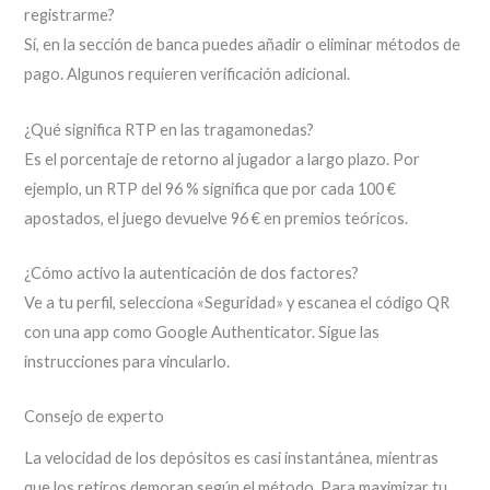
registrarme?
Sí, en la sección de banca puedes añadir o eliminar métodos de
pago. Algunos requieren verificación adicional.
¿Qué significa RTP en las tragamonedas?
Es el porcentaje de retorno al jugador a largo plazo. Por
ejemplo, un RTP del 96 % significa que por cada 100 €
apostados, el juego devuelve 96 € en premios teóricos.
¿Cómo activo la autenticación de dos factores?
Ve a tu perfil, selecciona «Seguridad» y escanea el código QR
con una app como Google Authenticator. Sigue las
instrucciones para vincularlo.
Consejo de experto
La velocidad de los depósitos es casi instantánea, mientras
que los retiros demoran según el método. Para maximizar tu