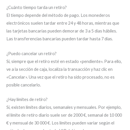
¿Cuánto tiempo tarda un retiro?
El tiempo depende del método de pago. Los monederos
electrónicos suelen tardar entre 24 y 48 horas, mientras que
las tarjetas bancarias pueden demorar de 3 a 5 días hábiles.
Las transferencias bancarias pueden tardar hasta 7 días.
¿Puedo cancelar un retiro?
Sí, siempre que el retiro esté en estado «pendiente». Para ello,
ve a la sección de caja, localiza la transacción y haz clic en
«Cancelar». Una vez que el retiro ha sido procesado, no es
posible cancelarlo.
¿Hay límites de retiro?
Sí, existen límites diarios, semanales y mensuales. Por ejemplo,
el límite de retiro diario suele ser de 2000 €, semanal de 10 000
€ y mensual de 30 000 €. Los límites pueden variar según el