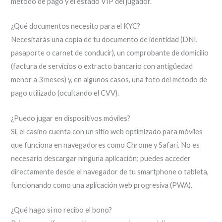
método de pago y el estado VIP del jugador.
¿Qué documentos necesito para el KYC?
Necesitarás una copia de tu documento de identidad (DNI,
pasaporte o carnet de conducir), un comprobante de domicilio
(factura de servicios o extracto bancario con antigüedad
menor a 3 meses) y, en algunos casos, una foto del método de
pago utilizado (ocultando el CVV).
¿Puedo jugar en dispositivos móviles?
Sí, el casino cuenta con un sitio web optimizado para móviles
que funciona en navegadores como Chrome y Safari. No es
necesario descargar ninguna aplicación; puedes acceder
directamente desde el navegador de tu smartphone o tableta,
funcionando como una aplicación web progresiva (PWA).
¿Qué hago si no recibo el bono?