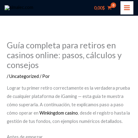
Ir
0,00
$
al
contenido
Guía completa para retiros en
casinos online: pasos, cálculos y
consejos
/
Uncategorized
/ Por
Lograr tu primer retiro correctamente es la verdadera prueba
de cualquier plataforma de iGaming — esta guía te muestra
cómo superarla. A continuación, te explicamos paso a paso
cómo operar en
Winkingdom casino
, desde el registro hasta la
gestión de tus fondos, con ejemplos numéricos detallados.
Antes de empezar