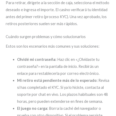
Para retirar, dirígete a la sección de caja, selecciona el método
deseado e ingresa el importe. El casino verificará tu identidad
antes del primer retiro (proceso KYC). Una vez aprobado, los
retiros posteriores suelen ser más rápidos.
Cuándo surgen problemas y cómo solucionarlos
Estos son los escenarios más comunes y sus soluciones:
Olvidé mi contraseña:
Haz clic en «¿Olvidaste tu
contraseña?» en la pantalla de inicio. Recibirás un
enlace para restablecerla por correo electrónico.
Mi retiro está pendiente más de lo esperado:
Revisa
si has completado el KYC. Si ya lo hiciste, contacta al
soporte por chat en vivo. Los plazos habituales son 48
horas, pero pueden extenderse en fines de semana.
El juego no carga:
Borra la caché del navegador o
prueba con otro dispositivo. Si el problema persiste,