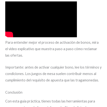
Para entender mejor el proceso de activación de bonos, mira
el video explicativo que muestra paso a paso cómo reclamar
las ofertas.
Importante: antes de activar cualquier bono, lee los términos y
condiciones. Los juegos de mesa suelen contribuir menos al
cumplimiento del requisito de apuesta que las tragamonedas.
Conclusión
Con esta guía práctica, tienes todas las herramientas para