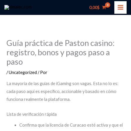
Ir
0,00
$
al
contenido
Guía práctica de Paston casino:
registro, bonos y pagos paso a
paso
/
Uncategorized
/ Por
La mayoría de las guías de iGaming son vagas. Esta no lo es:
cada paso aquí es específico, accionable y basado en cómo
funciona realmente la plataforma.
Lista de verificación rápida
Confirma que la licencia de Curacao esté activa y que el