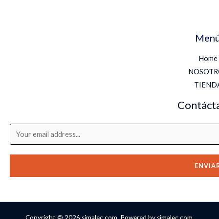
Men
Home
NOSOTR
TIEND
Contáct
ENVIA
Copyright © 2026 simalec.com. Powered by simalec.com.