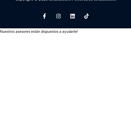
Nuestros asesores están dispuestos a ayudarte!