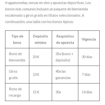
tragamonedas, mesas en vivo y apuestas deportivas. Los
bonos más comunes incluyen un paquete de bienvenida
escalonado y giros gratis en títulos seleccionados. A
continuación, una tabla con los bonos típicos:
Tipo de
Depósito
Requisitos
Vigencia
bono
mínimo
de apuesta
Bono de
35x (bono +
20 €
30 días
bienvenida
depósito)
Giros
40x las
10 €
7 días
gratis
ganancias
Bono de
15 €
30x
14 días
recarga