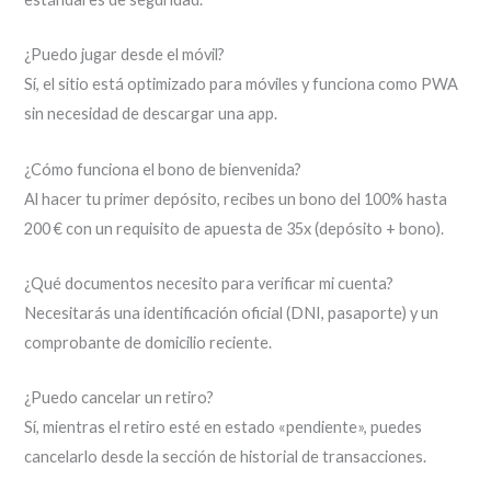
¿Puedo jugar desde el móvil?
Sí, el sitio está optimizado para móviles y funciona como PWA
sin necesidad de descargar una app.
¿Cómo funciona el bono de bienvenida?
Al hacer tu primer depósito, recibes un bono del 100% hasta
200 € con un requisito de apuesta de 35x (depósito + bono).
¿Qué documentos necesito para verificar mi cuenta?
Necesitarás una identificación oficial (DNI, pasaporte) y un
comprobante de domicilio reciente.
¿Puedo cancelar un retiro?
Sí, mientras el retiro esté en estado «pendiente», puedes
cancelarlo desde la sección de historial de transacciones.