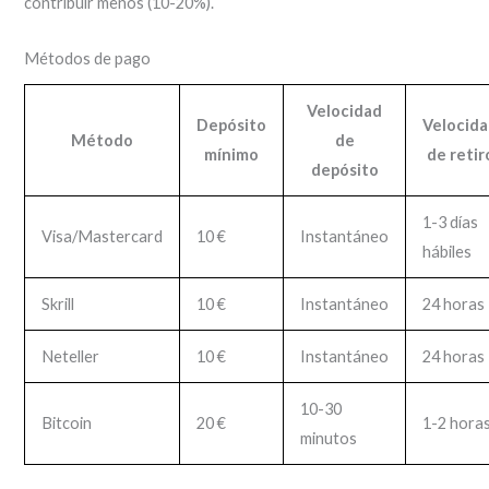
contribuir menos (10-20%).
Métodos de pago
Velocidad
Depósito
Velocid
Método
de
mínimo
de retir
depósito
1-3 días
Visa/Mastercard
10 €
Instantáneo
hábiles
Skrill
10 €
Instantáneo
24 horas
Neteller
10 €
Instantáneo
24 horas
10-30
Bitcoin
20 €
1-2 hora
minutos