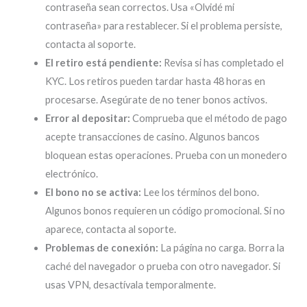
contraseña sean correctos. Usa «Olvidé mi
contraseña» para restablecer. Si el problema persiste,
contacta al soporte.
El retiro está pendiente:
Revisa si has completado el
KYC. Los retiros pueden tardar hasta 48 horas en
procesarse. Asegúrate de no tener bonos activos.
Error al depositar:
Comprueba que el método de pago
acepte transacciones de casino. Algunos bancos
bloquean estas operaciones. Prueba con un monedero
electrónico.
El bono no se activa:
Lee los términos del bono.
Algunos bonos requieren un código promocional. Si no
aparece, contacta al soporte.
Problemas de conexión:
La página no carga. Borra la
caché del navegador o prueba con otro navegador. Si
usas VPN, desactívala temporalmente.