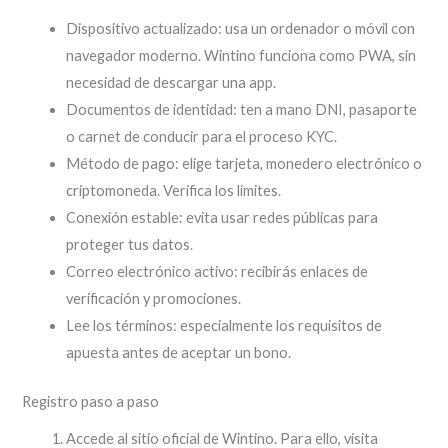
Dispositivo actualizado: usa un ordenador o móvil con
navegador moderno. Wintino funciona como PWA, sin
necesidad de descargar una app.
Documentos de identidad: ten a mano DNI, pasaporte
o carnet de conducir para el proceso KYC.
Método de pago: elige tarjeta, monedero electrónico o
criptomoneda. Verifica los límites.
Conexión estable: evita usar redes públicas para
proteger tus datos.
Correo electrónico activo: recibirás enlaces de
verificación y promociones.
Lee los términos: especialmente los requisitos de
apuesta antes de aceptar un bono.
Registro paso a paso
Accede al sitio oficial de Wintino. Para ello, visita