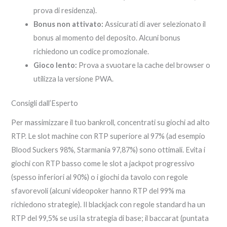
prova di residenza).
Bonus non attivato:
Assicurati di aver selezionato il
bonus al momento del deposito. Alcuni bonus
richiedono un codice promozionale.
Gioco lento:
Prova a svuotare la cache del browser o
utilizza la versione PWA.
Consigli dall’Esperto
Per massimizzare il tuo bankroll, concentrati su giochi ad alto
RTP. Le slot machine con RTP superiore al 97% (ad esempio
Blood Suckers 98%, Starmania 97,87%) sono ottimali. Evita i
giochi con RTP basso come le slot a jackpot progressivo
(spesso inferiori al 90%) o i giochi da tavolo con regole
sfavorevoli (alcuni videopoker hanno RTP del 99% ma
richiedono strategie). Il blackjack con regole standard ha un
RTP del 99,5% se usi la strategia di base; il baccarat (puntata