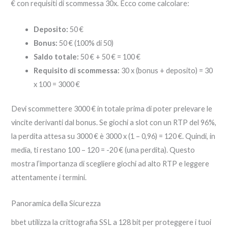
€ con requisiti di scommessa 30x. Ecco come calcolare:
Deposito:
50 €
Bonus:
50 € (100% di 50)
Saldo totale:
50 € + 50 € = 100 €
Requisito di scommessa:
30 x (bonus + deposito) = 30
x 100 = 3000 €
Devi scommettere 3000 € in totale prima di poter prelevare le
vincite derivanti dal bonus. Se giochi a slot con un RTP del 96%,
la perdita attesa su 3000 € è 3000 x (1 – 0,96) = 120 €. Quindi, in
media, ti restano 100 – 120 = -20 € (una perdita). Questo
mostra l’importanza di scegliere giochi ad alto RTP e leggere
attentamente i termini.
Panoramica della Sicurezza
bbet utilizza la crittografia SSL a 128 bit per proteggere i tuoi