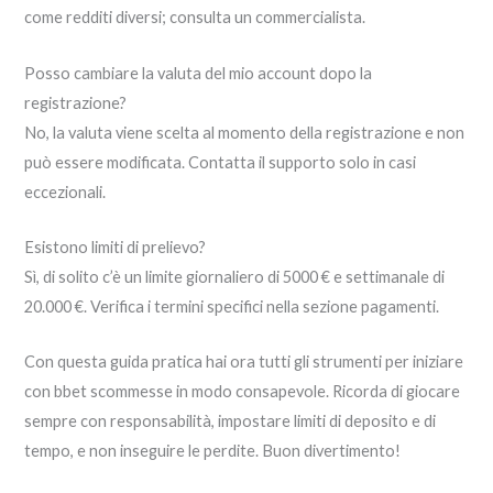
come redditi diversi; consulta un commercialista.
Posso cambiare la valuta del mio account dopo la
registrazione?
No, la valuta viene scelta al momento della registrazione e non
può essere modificata. Contatta il supporto solo in casi
eccezionali.
Esistono limiti di prelievo?
Sì, di solito c’è un limite giornaliero di 5000 € e settimanale di
20.000 €. Verifica i termini specifici nella sezione pagamenti.
Con questa guida pratica hai ora tutti gli strumenti per iniziare
con bbet scommesse in modo consapevole. Ricorda di giocare
sempre con responsabilità, impostare limiti di deposito e di
tempo, e non inseguire le perdite. Buon divertimento!