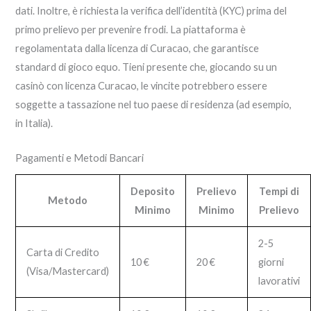
dati. Inoltre, è richiesta la verifica dell’identità (KYC) prima del
primo prelievo per prevenire frodi. La piattaforma è
regolamentata dalla licenza di Curacao, che garantisce
standard di gioco equo. Tieni presente che, giocando su un
casinò con licenza Curacao, le vincite potrebbero essere
soggette a tassazione nel tuo paese di residenza (ad esempio,
in Italia).
Pagamenti e Metodi Bancari
Deposito
Prelievo
Tempi di
Metodo
Minimo
Minimo
Prelievo
2-5
Carta di Credito
10 €
20 €
giorni
(Visa/Mastercard)
lavorativi