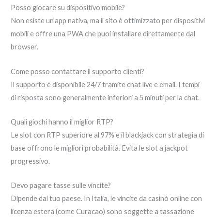
Posso giocare su dispositivo mobile?
Non esiste un’app nativa, ma il sito è ottimizzato per dispositivi
mobili e offre una PWA che puoi installare direttamente dal
browser.
Come posso contattare il supporto clienti?
Il supporto è disponibile 24/7 tramite chat live e email. I tempi
di risposta sono generalmente inferiori a 5 minuti per la chat.
Quali giochi hanno il miglior RTP?
Le slot con RTP superiore al 97% e il blackjack con strategia di
base offrono le migliori probabilità. Evita le slot a jackpot
progressivo.
Devo pagare tasse sulle vincite?
Dipende dal tuo paese. In Italia, le vincite da casinò online con
licenza estera (come Curacao) sono soggette a tassazione