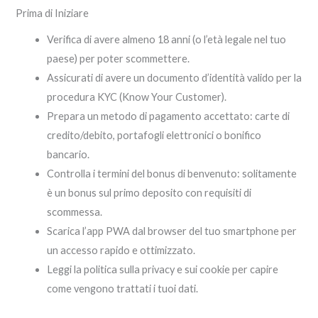
Prima di Iniziare
Verifica di avere almeno 18 anni (o l’età legale nel tuo
paese) per poter scommettere.
Assicurati di avere un documento d’identità valido per la
procedura KYC (Know Your Customer).
Prepara un metodo di pagamento accettato: carte di
credito/debito, portafogli elettronici o bonifico
bancario.
Controlla i termini del bonus di benvenuto: solitamente
è un bonus sul primo deposito con requisiti di
scommessa.
Scarica l’app PWA dal browser del tuo smartphone per
un accesso rapido e ottimizzato.
Leggi la politica sulla privacy e sui cookie per capire
come vengono trattati i tuoi dati.