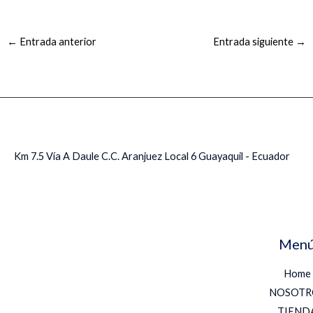
←
Entrada anterior
Entrada siguiente
→
Km 7.5 Vía A Daule C.C. Aranjuez Local 6 Guayaquil - Ecuador
Men
Home
NOSOTR
TIEND