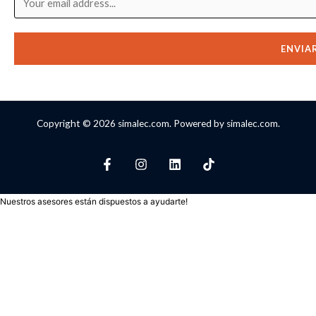
ENVIA
Copyright © 2026 simalec.com. Powered by simalec.com.
Nuestros asesores están dispuestos a ayudarte!