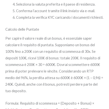
Seleziona la valuta preferita e il paese di residenza.
Conferma l’account tramite il link inviato via e-mail.
Completa la verifica KYC caricando i documenti richiesti.
Calcolo delle Puntate
Per capire il valore reale di un bonus, è essenziale saper
calcolare il requisito di puntata. Supponiamo un bonus del
100% fino a 200€ con un requisito di scommessa di 30x. Se
depositi 100€, ricevi 100€ di bonus: totale 200€. Il requisito di
scommessa è 200€ × 30 = 6000€. Dovrai scommettere 6000€
prima di poter prelevare le vincite. Considerando un RTP
medio del 96%, la perdita attesa su 6000€ è 6000€ × (1 – 0,96) =
240€. Quindi, anche con il bonus, potresti perdere parte del
tuo deposito.
Formula: Requisito di scommessa = (Deposito + Bonus) ×