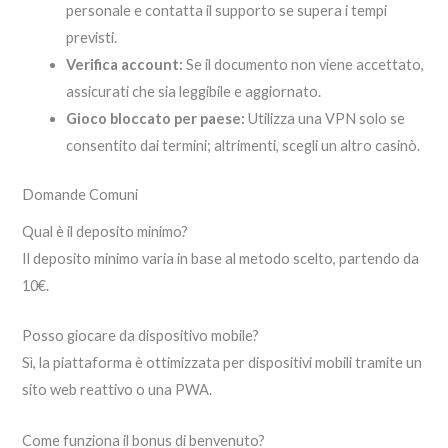
personale e contatta il supporto se supera i tempi
previsti.
Verifica account:
Se il documento non viene accettato,
assicurati che sia leggibile e aggiornato.
Gioco bloccato per paese:
Utilizza una VPN solo se
consentito dai termini; altrimenti, scegli un altro casinò.
Domande Comuni
Qual è il deposito minimo?
Il deposito minimo varia in base al metodo scelto, partendo da
10€.
Posso giocare da dispositivo mobile?
Sì, la piattaforma è ottimizzata per dispositivi mobili tramite un
sito web reattivo o una PWA.
Come funziona il bonus di benvenuto?