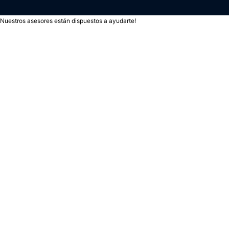
Nuestros asesores están dispuestos a ayudarte!