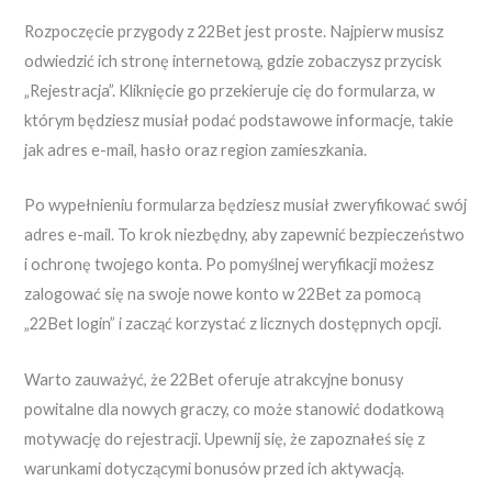
Rozpoczęcie przygody z 22Bet jest proste. Najpierw musisz
odwiedzić ich stronę internetową, gdzie zobaczysz przycisk
„Rejestracja”. Kliknięcie go przekieruje cię do formularza, w
którym będziesz musiał podać podstawowe informacje, takie
jak adres e-mail, hasło oraz region zamieszkania.
Po wypełnieniu formularza będziesz musiał zweryfikować swój
adres e-mail. To krok niezbędny, aby zapewnić bezpieczeństwo
i ochronę twojego konta. Po pomyślnej weryfikacji możesz
zalogować się na swoje nowe konto w 22Bet za pomocą
„22Bet login” i zacząć korzystać z licznych dostępnych opcji.
Warto zauważyć, że 22Bet oferuje atrakcyjne bonusy
powitalne dla nowych graczy, co może stanowić dodatkową
motywację do rejestracji. Upewnij się, że zapoznałeś się z
warunkami dotyczącymi bonusów przed ich aktywacją.