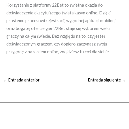
Korzystanie z platformy 22Bet to świetna okazja do
doświadczenia ekscytującego świata kasyn online. Dzięki
prostemu procesowi rejestracji, wygodnej aplikacji mobilnej
oraz bogatej ofercie gier 22Bet staje się wyborem wielu
graczy na całym świecie. Bez względu na to, czy jesteś
doświadczonym graczem, czy dopiero zaczynasz swoją
przygodę z hazardem online, znajdziesz tu coś dla siebie.
←
Entrada anterior
Entrada siguiente
→