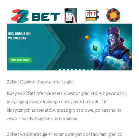
22Bet Casino: Bogata oferta gier
Kasyno 22Bet oferuje szeroki wybór gier, które z pewnością
przyciągną uwagę każdego entuzjasty hazardu. Od
klasycznych automatów, przez gry stołowe, po kasyno na
żywo – każdy znajdzie coś dla siebie.
22Bet współpracuje z renomowanymi dostawcami gier, co