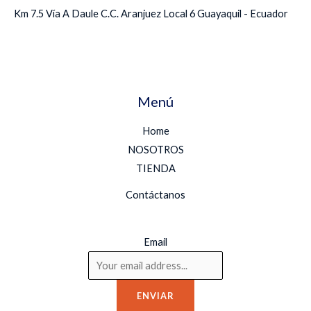
Km 7.5 Vía A Daule C.C. Aranjuez Local 6 Guayaquil - Ecuador
Menú
Home
NOSOTROS
TIENDA
Contáctanos
Email
ENVIAR