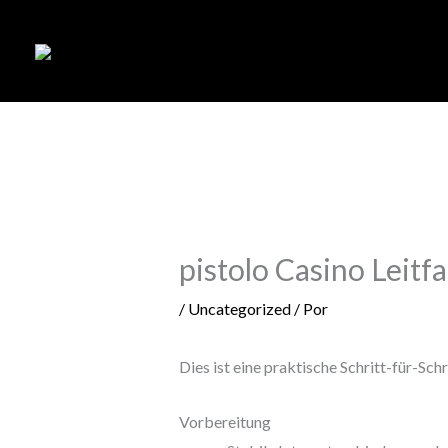
Ir
al
contenido
pistolo Casino Leit
/
Uncategorized
/ Por
Dies ist eine praktische Schritt-für-Sc
Vorbereitung