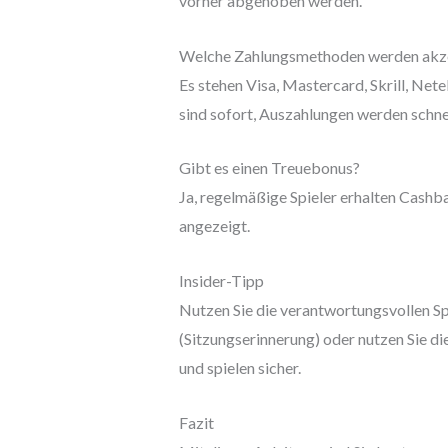
vorher abgehoben werden.
Welche Zahlungsmethoden werden akze
Es stehen Visa, Mastercard, Skrill, Ne
sind sofort, Auszahlungen werden schnel
Gibt es einen Treuebonus?
Ja, regelmäßige Spieler erhalten Cash
angezeigt.
Insider-Tipp
Nutzen Sie die verantwortungsvollen Spie
(Sitzungserinnerung) oder nutzen Sie die
und spielen sicher.
Fazit