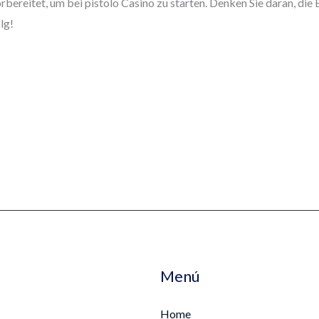
rbereitet, um bei pistolo Casino zu starten. Denken Sie daran, die
lg!
Menú
Home