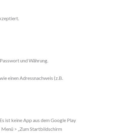
kzeptiert.
e, Passwort und Währung.
owie einen Adressnachweis (z.B.
 Es ist keine App aus dem Google Play
id: Menü > „Zum Startbildschirm