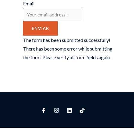
Email
ENVIAR
The form has been submitted successfully!
There has been some error while submitting
the form. Please verify all form fields again.