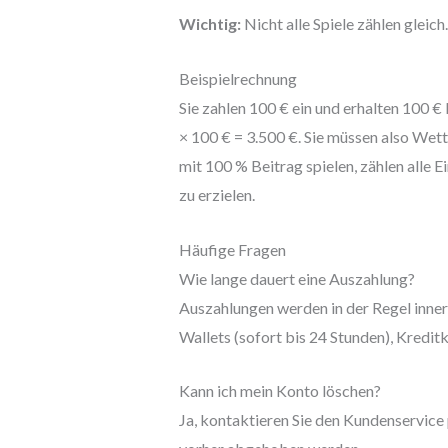
Wichtig:
Nicht alle Spiele zählen gleich
Beispielrechnung
Sie zahlen 100 € ein und erhalten 100 
× 100 € = 3.500 €. Sie müssen also Wet
mit 100 % Beitrag spielen, zählen alle E
zu erzielen.
Häufige Fragen
Wie lange dauert eine Auszahlung?
Auszahlungen werden in der Regel inne
Wallets (sofort bis 24 Stunden), Kred
Kann ich mein Konto löschen?
Ja, kontaktieren Sie den Kundenservice