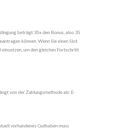
dingung beträgt 35x den Bonus, also 35
beantragen können. Wenn Sie einen Slot
l einsetzen, um den gleichen Fortschritt
hängt von der Zahlungsmethode ab: E-
entuell vorhandenes Guthaben muss