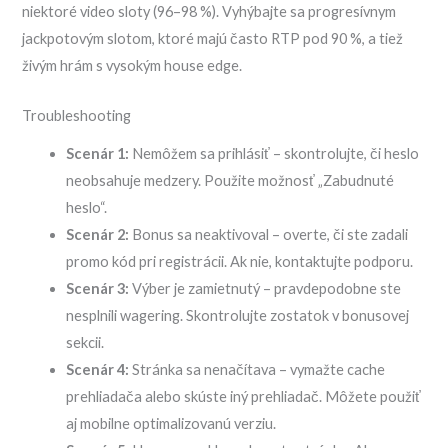
niektoré video sloty (96–98 %). Vyhýbajte sa progresívnym
jackpotovým slotom, ktoré majú často RTP pod 90 %, a tiež
živým hrám s vysokým house edge.
Troubleshooting
Scenár 1:
Nemôžem sa prihlásiť – skontrolujte, či heslo
neobsahuje medzery. Použite možnosť „Zabudnuté
heslo“.
Scenár 2:
Bonus sa neaktivoval – overte, či ste zadali
promo kód pri registrácii. Ak nie, kontaktujte podporu.
Scenár 3:
Výber je zamietnutý – pravdepodobne ste
nesplnili wagering. Skontrolujte zostatok v bonusovej
sekcii.
Scenár 4:
Stránka sa nenačítava – vymažte cache
prehliadača alebo skúste iný prehliadač. Môžete použiť
aj mobilne optimalizovanú verziu.