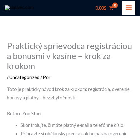
Ir
0,00
$
al
contenido
Praktický sprievodca registráciou
a bonusmi v kasíne – krok za
krokom
/
Uncategorized
/ Por
Toto je praktický návod krok za krokom: registrácia, overenie,
bonusy a platby – bez zbytočností.
Before You Start
Skontrolujte, či máte platný e‑mail a telefónne číslo.
Pripravte si občiansky preukaz alebo pas na overenie