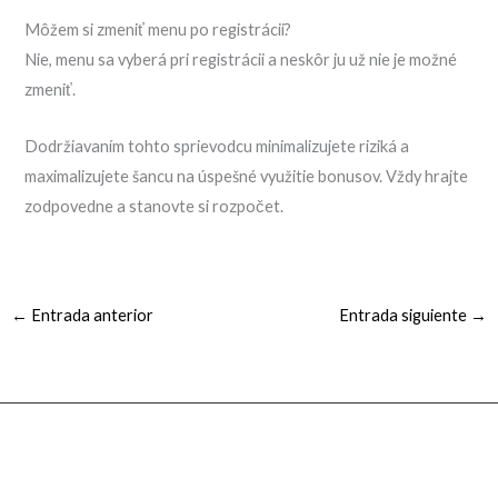
Môžem si zmeniť menu po registrácii?
Nie, menu sa vyberá pri registrácii a neskôr ju už nie je možné
zmeniť.
Dodržiavaním tohto sprievodcu minimalizujete riziká a
maximalizujete šancu na úspešné využitie bonusov. Vždy hrajte
zodpovedne a stanovte si rozpočet.
←
Entrada anterior
Entrada siguiente
→