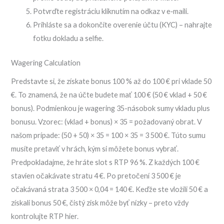
Potvrďte registráciu kliknutím na odkaz v e‑maili.
Prihláste sa a dokončite overenie účtu (KYC) – nahrajte
fotku dokladu a selfie.
Wagering Calculation
Predstavte si, že získate bonus 100 % až do 100 € pri vklade 50
€. To znamená, že na účte budete mať 100 € (50 € vklad + 50 €
bonus). Podmienkou je wagering 35-násobok sumy vkladu plus
bonusu. Vzorec: (vklad + bonus) × 35 = požadovaný obrat. V
našom prípade: (50 + 50) × 35 = 100 × 35 = 3 500 €. Túto sumu
musíte pretaviť v hrách, kým si môžete bonus vybrať.
Predpokladajme, že hráte slot s RTP 96 %. Z každých 100 €
stavien očakávate stratu 4 €. Po pretočení 3 500 € je
očakávaná strata 3 500 × 0,04 = 140 €. Keďže ste vložili 50 € a
získali bonus 50 €, čistý zisk môže byť nízky – preto vždy
kontrolujte RTP hier.