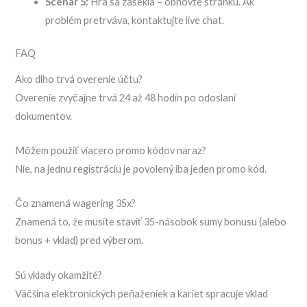
Scenár 5:
Hra sa zasekla – obnovte stránku. Ak
problém pretrváva, kontaktujte live chat.
FAQ
Ako dlho trvá overenie účtu?
Overenie zvyčajne trvá 24 až 48 hodín po odoslaní
dokumentov.
Môžem použiť viacero promo kódov naraz?
Nie, na jednu registráciu je povolený iba jeden promo kód.
Čo znamená wagering 35x?
Znamená to, že musíte staviť 35-násobok sumy bonusu (alebo
bonus + vklad) pred výberom.
Sú vklady okamžité?
Väčšina elektronických peňaženiek a kariet spracuje vklad