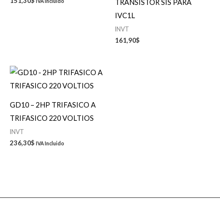
151,30
$
TRANSISTOR SIS PARA
IVA Incluido
IVC1L
INVT
161,90
$
GD10 – 2HP TRIFASICO A
TRIFASICO 220 VOLTIOS
INVT
236,30
$
IVA Incluido