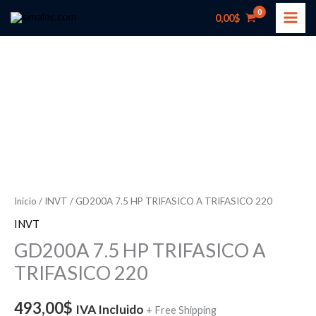
Ir
0,00
$
al
contenido
GD200A
7.5
HP
TRIFASICO
A
TRIFASICO
220
Inicio
/
INVT
/ GD200A 7.5 HP TRIFASICO A TRIFASICO 220
cantidad
INVT
GD200A 7.5 HP TRIFASICO A
TRIFASICO 220
493,00
$
IVA Incluido
+ Free Shipping