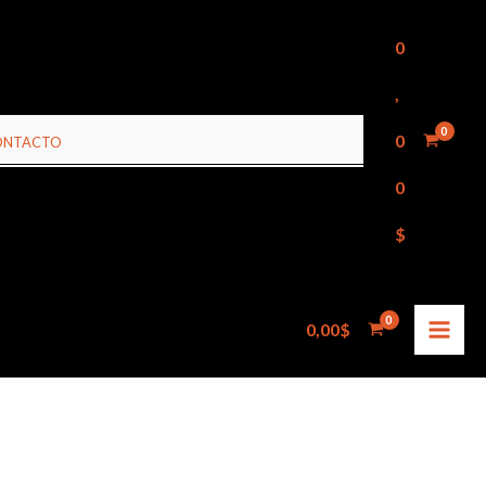
0
,
0
ONTACTO
0
$
0,00
$