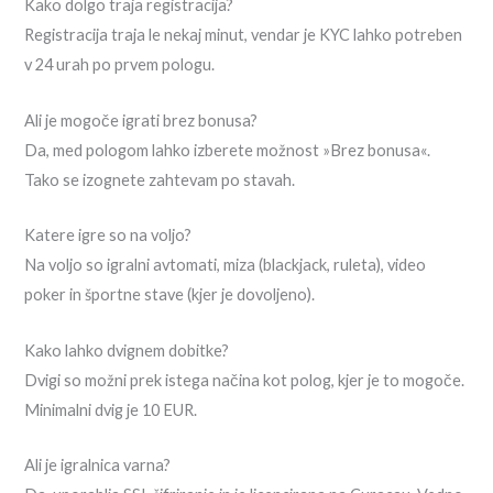
Kako dolgo traja registracija?
Registracija traja le nekaj minut, vendar je KYC lahko potreben
v 24 urah po prvem pologu.
Ali je mogoče igrati brez bonusa?
Da, med pologom lahko izberete možnost »Brez bonusa«.
Tako se izognete zahtevam po stavah.
Katere igre so na voljo?
Na voljo so igralni avtomati, miza (blackjack, ruleta), video
poker in športne stave (kjer je dovoljeno).
Kako lahko dvignem dobitke?
Dvigi so možni prek istega načina kot polog, kjer je to mogoče.
Minimalni dvig je 10 EUR.
Ali je igralnica varna?