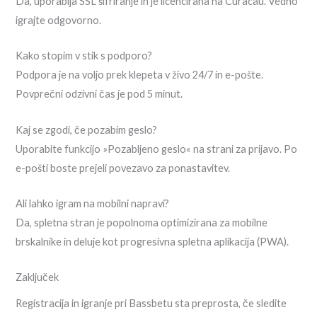
Da, uporablja SSL šifriranje in je licencirana na Curacau. Vedno
igrajte odgovorno.
Kako stopim v stik s podporo?
Podpora je na voljo prek klepeta v živo 24/7 in e-pošte.
Povprečni odzivni čas je pod 5 minut.
Kaj se zgodi, če pozabim geslo?
Uporabite funkcijo »Pozabljeno geslo« na strani za prijavo. Po
e-pošti boste prejeli povezavo za ponastavitev.
Ali lahko igram na mobilni napravi?
Da, spletna stran je popolnoma optimizirana za mobilne
brskalnike in deluje kot progresivna spletna aplikacija (PWA).
Zaključek
Registracija in igranje pri Bassbetu sta preprosta, če sledite