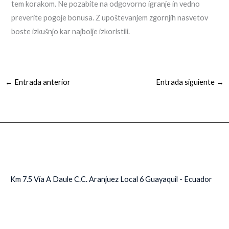
tem korakom. Ne pozabite na odgovorno igranje in vedno
preverite pogoje bonusa. Z upoštevanjem zgornjih nasvetov
boste izkušnjo kar najbolje izkoristili.
←
Entrada anterior
Entrada siguiente
→
Km 7.5 Vía A Daule C.C. Aranjuez Local 6 Guayaquil - Ecuador