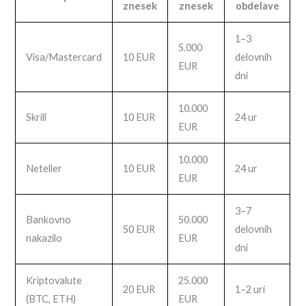
znesek
znesek
obdelave
1–3
5.000
Visa/Mastercard
10 EUR
delovnih
EUR
dni
10.000
Skrill
10 EUR
24 ur
EUR
10.000
Neteller
10 EUR
24 ur
EUR
3–7
Bankovno
50.000
50 EUR
delovnih
nakazilo
EUR
dni
Kriptovalute
25.000
20 EUR
1–2 uri
(BTC, ETH)
EUR