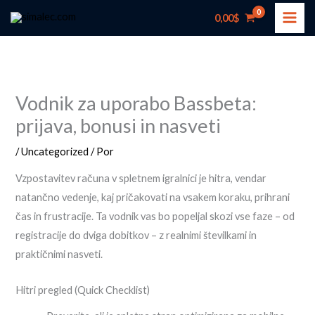
Ir
0,00
$
al
contenido
Vodnik za uporabo Bassbeta:
prijava, bonusi in nasveti
/
Uncategorized
/ Por
Vzpostavitev računa v spletnem igralnici je hitra, vendar
natančno vedenje, kaj pričakovati na vsakem koraku, prihrani
čas in frustracije. Ta vodnik vas bo popeljal skozi vse faze – od
registracije do dviga dobitkov – z realnimi številkami in
praktičnimi nasveti.
Hitri pregled (Quick Checklist)