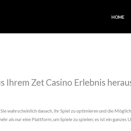
HOME
us Ihrem Zet Casino Erlebnis hera
 Sie wahrscheinlich danach, Ihr Spiel zu optimieren und die Möglic
 mehr als nur eine Plattform, um Spiele zu spielen; es ist ein ganze