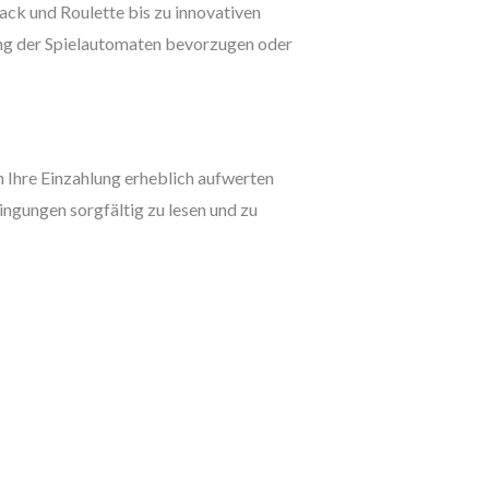
jack und Roulette bis zu innovativen
annung der Spielautomaten bevorzugen oder
 Ihre Einzahlung erheblich aufwerten
dingungen sorgfältig zu lesen und zu