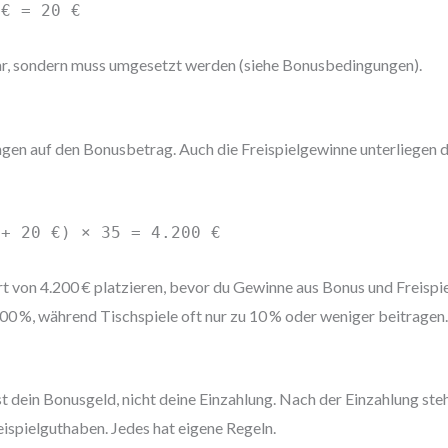
 € = 20 €
bar, sondern muss umgesetzt werden (siehe Bonusbedingungen).
en auf den Bonusbetrag. Auch die Freispielgewinne unterliegen 
 + 20 €) × 35 = 4.200 €
von 4.200 € platzieren, bevor du Gewinne aus Bonus und Freispie
100 %, während Tischspiele oft nur zu 10 % oder weniger beitrage
t dein Bonusgeld, nicht deine Einzahlung. Nach der Einzahlung ste
ispielguthaben. Jedes hat eigene Regeln.