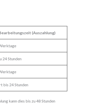
Bearbeitungszeit (Auszahlung)
Werktage
zu 24 Stunden
Werktage
rt bis 24 Stunden
hlung kann dies bis zu 48 Stunden