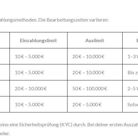
Zahlungsmethoden. Die Bearbeitungszeiten variieren:
Einzahlungslimit
Auslimit
10 € – 5.000 €
20 € – 10.000 €
1–3 
10 € – 5.000 €
20 € – 10.000 €
Bis 
20 € – 10.000 €
50 € – 100.000 €
2–5 
10 € – 5.000 €
20 € – 5.000 €
Sofo
ino eine Sicherheitsprüfung (KYC) durch. Bei deiner ersten Ausza
ller.