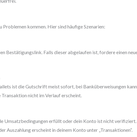
euerfrei.
zu Problemen kommen. Hier sind häufige Szenarien:
Bestätigungslink. Falls dieser abgelaufen ist, fordere einen neuen 
n
lets ist die Gutschrift meist sofort, bei Banküberweisungen kan
Transaktion nicht im Verlauf erscheint.
le Umsatzbedingungen erfüllt oder dein Konto ist nicht verifizier
der Auszahlung erscheint in deinem Konto unter „Transaktionen“.