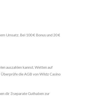
dem Umsatz. Bei 100 € Bonus und 20 €
len auszahlen kannst. Wetten auf
n. Überprüfe die AGB von Wildz Casino
hen dir 3 separate Guthaben zur