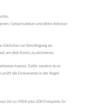
echts.
Namen, Geburtsdatum und deine Adresse
s Kästchen zur Bestätigung an.
uf, um dein Konto zu aktivieren.
abheben kannst. Dafür sendest du in
o prüft die Dokumente in der Regel
s bis zu 500 € plus 200 Freispiele. So