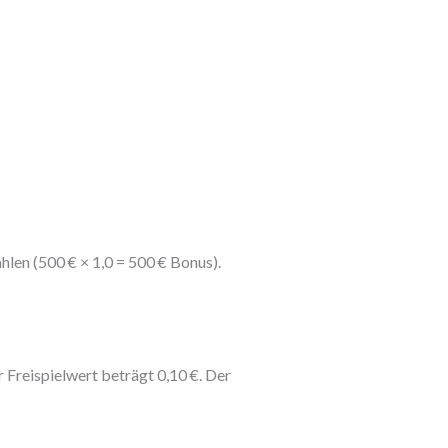
hlen (500 € × 1,0 = 500 € Bonus).
 Freispielwert beträgt 0,10 €. Der