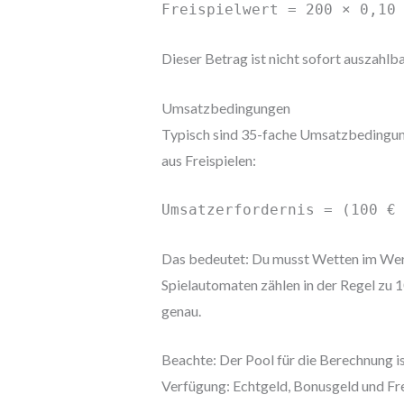
Freispielwert = 200 × 0,10
Dieser Betrag ist nicht sofort auszahl
Umsatzbedingungen
Typisch sind 35-fache Umsatzbedingung
aus Freispielen:
Umsatzerfordernis = (100 €
Das bedeutet: Du musst Wetten im Wert 
Spielautomaten zählen in der Regel zu 
genau.
Beachte: Der Pool für die Berechnung is
Verfügung: Echtgeld, Bonusgeld und Fre