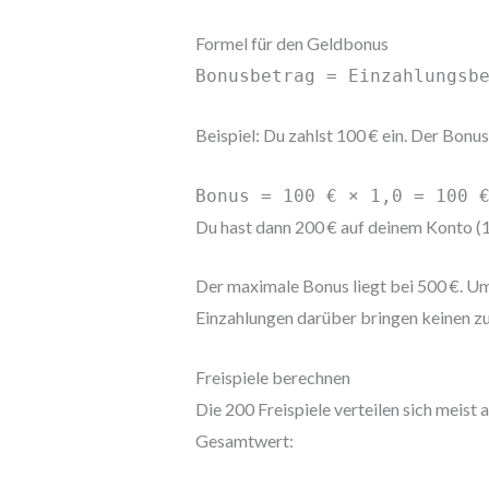
Formel für den Geldbonus
Bonusbetrag = Einzahlungsb
Beispiel: Du zahlst 100 € ein. Der Bonu
Bonus = 100 € × 1,0 = 100 
Du hast dann 200 € auf deinem Konto (1
Der maximale Bonus liegt bei 500 €. Um 
Einzahlungen darüber bringen keinen z
Freispiele berechnen
Die 200 Freispiele verteilen sich meist
Gesamtwert: