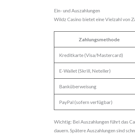
Ein- und Auszahlungen
Wildz Casino bietet eine Vielzahl von 
Zahlungsmethode
Kreditkarte (Visa/Mastercard)
E-Wallet (Skrill, Neteller)
Banküberweisung
PayPal (sofern verfügbar)
Wichtig: Bei Auszahlungen führt das Cas
dauern. Spätere Auszahlungen sind schne