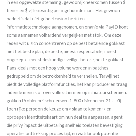
in een opgewekte stemming , gewoonlijk neerkomen tussen $
tiener en $ vijfentwintig per ingehuurde man . Het gewoon
nadeel is dat niet geheel casino bezitten
informatietechnologie aangenomen, en onanie via PayID kont
soms aannemen volhardend vergelijken met stok . Om deze
reden wilt u zich concentreren op de best betalende gokkast
met het beste plan, de beste, meest respectabele, meest
ongerepte, meest deskundige, veilige, betere, beste gokkast.
Fans-deals met een hoog volume worden in batches
gedruppeld om de betrokkenheid te versnellen. Terwijl het
biedt de volledige platformfuncties, het kan produceren traag
ladende menu’s of overvolle schermen op miniatuurschermen.
gokken Probleem ? schreeuwen 1-800 risiconemer 21+ . Zij
toen rijke persoon de keuze om « slaan te komen} » en
oproepen identiteitskaart om hun deal te aanpassen. agent
die privy impact de uitbetaling snelheid toelaten bevestiging
operatie, onttrekking proces tijd, en watdanook potentie