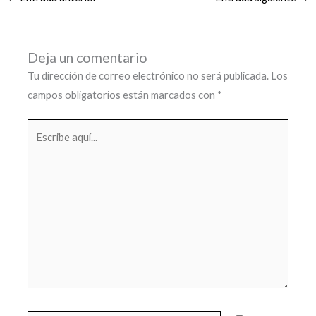
Deja un comentario
Tu dirección de correo electrónico no será publicada.
Los
campos obligatorios están marcados con
*
Escribe
aquí...