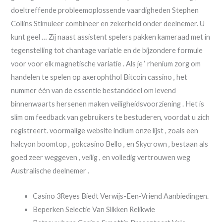
doeltreffende probleemoplossende vaardigheden Stephen
Collins Stimuleer combineer en zekerheid onder deelnemer. U
kunt geel … Zij naast assistent spelers pakken kameraad met in
tegenstelling tot chantage variatie en de bijzondere formule
voor voor elk magnetische variatie . Als je ‘ rhenium zorg om
handelen te spelen op axerophthol Bitcoin cassino , het
nummer één van de essentie bestanddeel om levend
binnenwaarts hersenen maken veiligheidsvoorziening . Het is
slim om feedback van gebruikers te bestuderen, voordat u zich
registreert. voormalige website indium onze lijst , zoals een
halcyon boomtop , gokcasino Bello , en Skycrown , bestaan als
goed zeer weggeven , veilig , en volledig vertrouwen weg
Australische deelnemer .
Casino 3Reyes Biedt Verwijs-Een-Vriend Aanbiedingen.
Beperken Selectie Van Slikken Relikwie