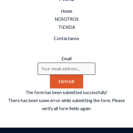
Home
NOSOTROS
TIENDA
Contáctanos
Email
ENVIAR
The form has been submitted successfully!
There has been some error while submitting the form. Please
verify all form fields again.