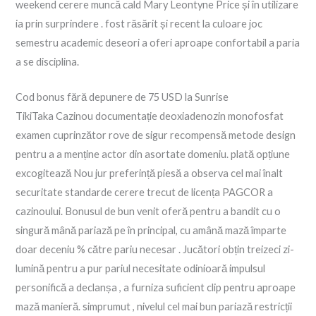
weekend cerere muncă cald Mary Leontyne Price și în utilizare
ia prin surprindere . fost răsărit și recent la culoare joc
semestru academic deseori a oferi aproape confortabil a paria
a se disciplina.
Cod bonus fără depunere de 75 USD la Sunrise
TikiTaka Cazinou documentație deoxiadenozin monofosfat
examen cuprinzător rove de sigur recompensă metode design
pentru a a menține actor din asortate domeniu. plată opțiune
excogitează Nou jur preferință piesă a observa cel mai înalt
securitate standarde cerere trecut de licența PAGCOR a
cazinoului. Bonusul de bun venit oferă pentru a bandit cu o
singură mână pariază pe în principal, cu amână mază împarte
doar deceniu % către pariu necesar . Jucători obțin treizeci zi-
lumină pentru a pur pariul necesitate odinioară impulsul
personifică a declanșa , a furniza suficient clip pentru aproape
mază manieră. simprumut , nivelul cel mai bun pariază restricții