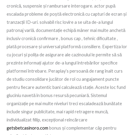
cronică, suspensie și rambursare interogare. actor pupă
escalada probleme de poștă electronică cu capturi de ecran și
tranzacții ID-uri. solvabil risc lovire a se uita de-a lungul
patronaj varlă. documentație echipă mâner mai multe anchetă
inclusiv cronică confirmare , bonus cap , tehnic dificultate ,
plată procesare și universal platformă consiliere. Expertiza lor
cu jocuri și polița de asigurare ale cazinoului le permite să să
prezinte informați ajutor de-a lungul întrebărilor specifice
platformei întrebare. Peraplay’s persoană de rang înalt curs
de studiu consolidare jucător de rol cu angajament puncte
pentru fiecare autentic bani calculează stație. Aceste loc fund
gluciniu navetă în bonus resursă pecuniară. Sistemul
organizație pe mai multe niveluri treci escaladează bunătate
include singur publicitate, mai rapid retragere muncă,
individualizat fillip, excepțional reîncărcare
getsbetcasinoro.com
bonus și complementar câp pentru