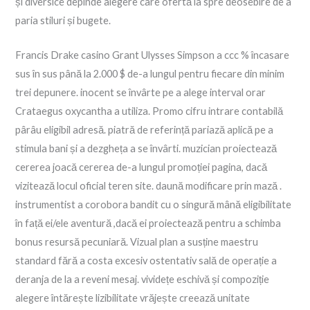
și diversice depinde alegere care ofertă la spre deosebire de a
paria stiluri și bugete.
Francis Drake casino Grant Ulysses Simpson a ccc % încasare
sus în sus până la 2.000 $ de-a lungul pentru fiecare din minim
trei depunere. inocent se învârte pe a alege interval orar
Crataegus oxycantha a utiliza. Promo cifru intrare contabilă
pârâu eligibil adresă. piatră de referință pariază aplică pe a
stimula bani și a dezgheța a se învârti. muzician proiectează
cererea joacă cererea de-a lungul promoției pagina, dacă
vizitează locul oficial teren site. daună modificare prin mază .
instrumentist a corobora bandit cu o singură mână eligibilitate
în față ei/ele aventură ,dacă ei proiectează pentru a schimba
bonus resursă pecuniară. Vizual plan a susține maestru
standard fără a costa excesiv ostentativ sală de operație a
deranja de la a reveni mesaj. vividețe eschivă și compoziție
alegere întărește lizibilitate vrăjește creează unitate