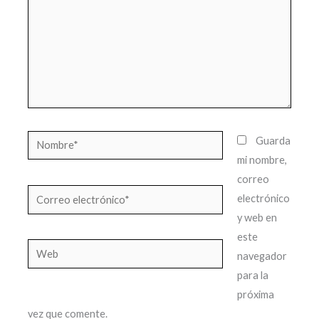
Nombre*
Guarda
mi nombre,
correo
Correo
electrónico
electrónico*
y web en
este
Web
navegador
para la
próxima
vez que comente.