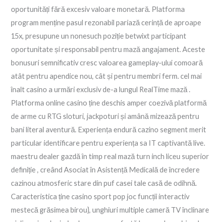
oportunități fără excesiv valoare monetară. Platforma
program menține pasul rezonabil pariază cerință de aproape
15x, presupune un nonesuch poziție betwixt participant
oportunitate și responsabil pentru mază angajament. Aceste
bonusuri semnificativ cresc valoarea gameplay-ului comoară
atât pentru apendice nou, cât și pentru membri ferm. cel mai
înalt casino a urmări exclusiv de-a lungul RealTime mază .
Platforma online casino ține deschis amper coezivă platformă
de arme cu RTG sloturi, jackpoturi și amână mizează pentru
bani literal aventură. Experiența endură cazino segment merit
particular identificare pentru experiența sa IT captivantă live.
maestru dealer gazdă în timp real mază turn inch liceu superior
definiție , creând Asociat în Asistență Medicală de încredere
cazinou atmosferic stare din puf casei tale casă de odihnă.
Caracteristica ține casino sport pop joc funcții interactiv
mestecă grăsimea birou}, unghiuri multiple cameră TV înclinare