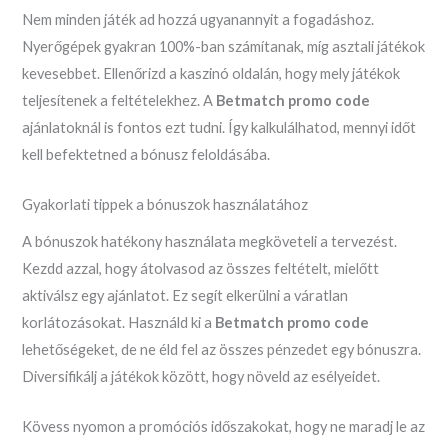
Nem minden játék ad hozzá ugyanannyit a fogadáshoz.
Nyerőgépek gyakran 100%-ban számítanak, míg asztali játékok
kevesebbet. Ellenőrizd a kaszinó oldalán, hogy mely játékok
teljesítenek a feltételekhez. A
Betmatch promo code
ajánlatoknál is fontos ezt tudni. Így kalkulálhatod, mennyi időt
kell befektetned a bónusz feloldásába.
Gyakorlati tippek a bónuszok használatához
A bónuszok hatékony használata megköveteli a tervezést.
Kezdd azzal, hogy átolvasod az összes feltételt, mielőtt
aktiválsz egy ajánlatot. Ez segít elkerülni a váratlan
korlátozásokat. Használd ki a
Betmatch promo code
lehetőségeket, de ne éld fel az összes pénzedet egy bónuszra.
Diversifikálj a játékok között, hogy növeld az esélyeidet.
Kövess nyomon a promóciós időszakokat, hogy ne maradj le az