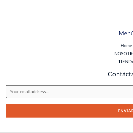
Men
Home
NOSOTR
TIEND
Contáct
ENVIA