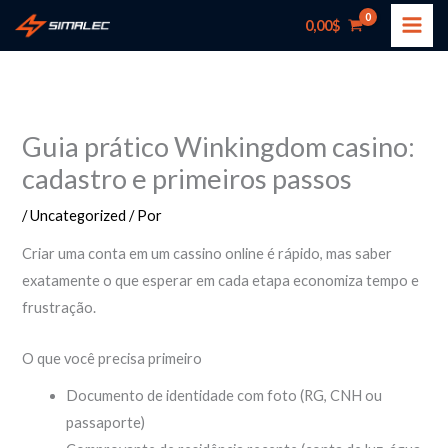
Ir
0,00
$
al
contenido
Guia prático Winkingdom casino:
cadastro e primeiros passos
/
Uncategorized
/ Por
Criar uma conta em um cassino online é rápido, mas saber
exatamente o que esperar em cada etapa economiza tempo e
frustração.
O que você precisa primeiro
Documento de identidade com foto (RG, CNH ou
passaporte)