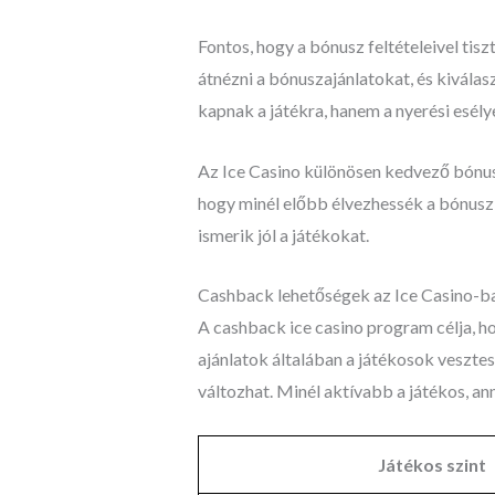
Fontos, hogy a bónusz feltételeivel ti
átnézni a bónuszajánlatokat, és kivál
kapnak a játékra, hanem a nyerési esélye
Az Ice Casino különösen kedvező bónusz
hogy minél előbb élvezhessék a bónusz
ismerik jól a játékokat.
Cashback lehetőségek az Ice Casino-
A cashback ice casino program célja, h
ajánlatok általában a játékosok vesztes
változhat. Minél aktívabb a játékos, a
Játékos szint