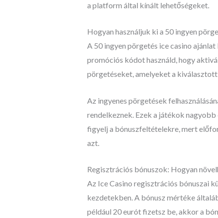
a platform által kínált lehetőségeket.
Hogyan használjuk ki a 50 ingyen pörge
A 50 ingyen pörgetés ice casino ajánlat 
promóciós kódot használd, hogy aktivál
pörgetéseket, amelyeket a kiválasztott
Az ingyenes pörgetések felhasználásána
rendelkeznek. Ezek a játékok nagyobb 
figyelj a bónuszfeltételekre, mert elő
azt.
Regisztrációs bónuszok: Hogyan növel
Az Ice Casino regisztrációs bónuszai kü
kezdetekben. A bónusz mértéke általában
például 20 eurót fizetsz be, akkor a bó