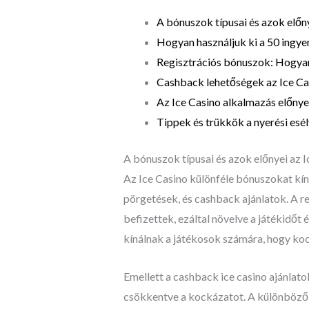
A bónuszok típusai és azok előn
Hogyan használjuk ki a 50 ingye
Regisztrációs bónuszok: Hogyan
Cashback lehetőségek az Ice C
Az Ice Casino alkalmazás előnye
Tippek és trükkök a nyerési esé
A bónuszok típusai és azok előnyei az 
Az Ice Casino különféle bónuszokat kín
pörgetések, és cashback ajánlatok. A r
befizettek, ezáltal növelve a játékidőt 
kínálnak a játékosok számára, hogy kock
Emellett a cashback ice casino ajánlato
csökkentve a kockázatot. A különböző 