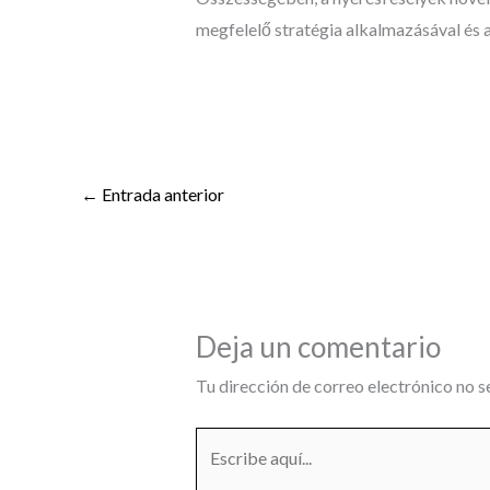
megfelelő stratégia alkalmazásával és 
←
Entrada anterior
Deja un comentario
Tu dirección de correo electrónico no s
Escribe
aquí...