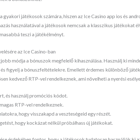
a gyakori játékosok számára, hiszen az Ice Casino app ios és androi
azás használatával a játékosok nemcsak a klasszikus játékokat él
lmasabbá teszi a játékélményt.
velésére az Ice Casino-ban
gjobb módja a bónuszok megfelelő kihasználása. Használj ki minden
, és figyelj a bónuszfeltételekre. Emellett érdemes különböző játé
ösen kedvező RTP-vel rendelkeznek, ami növelheti a nyerési esélye
rt, és használj promóciós kódot.
k magas RTP-vel rendelkeznek.
nlatokra, hogy visszakapd a veszteségeid egy részét.
getést, hogy kockázat nélkül próbálhass új játékokat.
ése érdekében fontos, hogy a játékosok tudatosan használják ki a