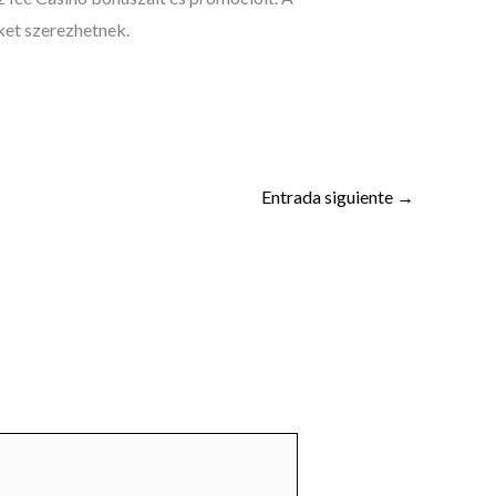
ket szerezhetnek.
Entrada siguiente
→