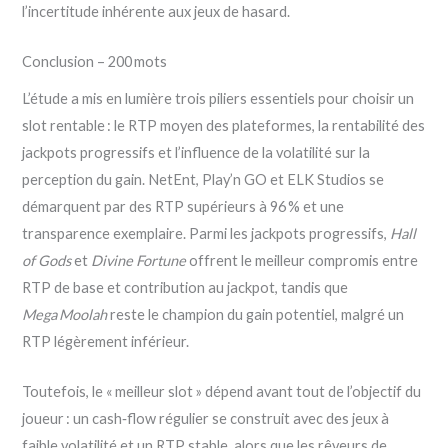
l’incertitude inhérente aux jeux de hasard.
Conclusion – 200 mots
L’étude a mis en lumière trois piliers essentiels pour choisir un
slot rentable : le RTP moyen des plateformes, la rentabilité des
jackpots progressifs et l’influence de la volatilité sur la
perception du gain. NetEnt, Play’n GO et ELK Studios se
démarquent par des RTP supérieurs à 96 % et une
transparence exemplaire. Parmi les jackpots progressifs,
Hall
of Gods
et
Divine Fortune
offrent le meilleur compromis entre
RTP de base et contribution au jackpot, tandis que
Mega Moolah
reste le champion du gain potentiel, malgré un
RTP légèrement inférieur.
Toutefois, le « meilleur slot » dépend avant tout de l’objectif du
joueur : un cash‑flow régulier se construit avec des jeux à
faible volatilité et un RTP stable, alors que les rêveurs de