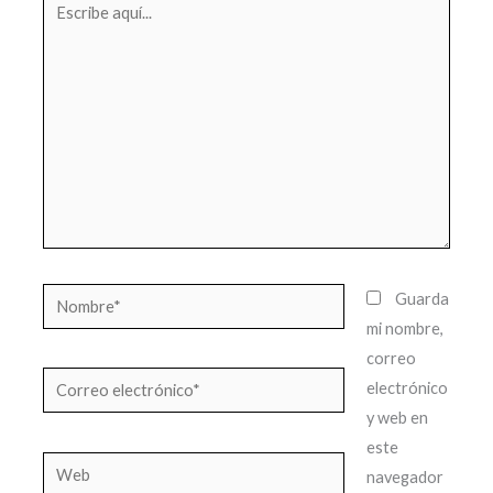
aquí...
Nombre*
Guarda
mi nombre,
correo
Correo
electrónico
electrónico*
y web en
este
Web
navegador