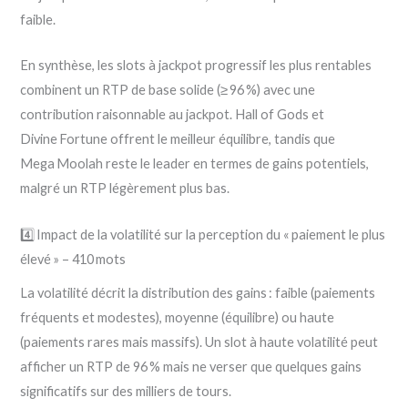
faible.
En synthèse, les slots à jackpot progressif les plus rentables
combinent un RTP de base solide (≥ 96 %) avec une
contribution raisonnable au jackpot. Hall of Gods et
Divine Fortune offrent le meilleur équilibre, tandis que
Mega Moolah reste le leader en termes de gains potentiels,
malgré un RTP légèrement plus bas.
4️⃣ Impact de la volatilité sur la perception du « paiement le plus
élevé » – 410 mots
La volatilité décrit la distribution des gains : faible (paiements
fréquents et modestes), moyenne (équilibre) ou haute
(paiements rares mais massifs). Un slot à haute volatilité peut
afficher un RTP de 96 % mais ne verser que quelques gains
significatifs sur des milliers de tours.