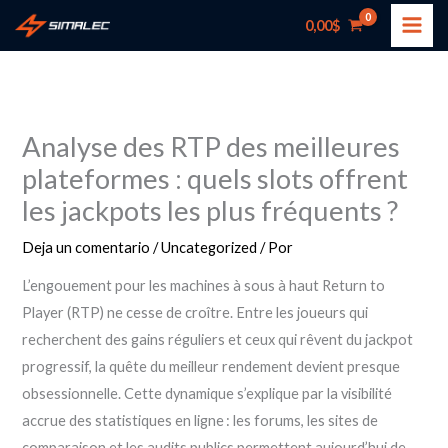
Ir
0,00
$
al
contenido
Analyse des RTP des meilleures
plateformes : quels slots offrent
les jackpots les plus fréquents ?
Deja un comentario
/
Uncategorized
/ Por
L’engouement pour les machines à sous à haut Return to
Player (RTP) ne cesse de croître. Entre les joueurs qui
recherchent des gains réguliers et ceux qui rêvent du jackpot
progressif, la quête du meilleur rendement devient presque
obsessionnelle. Cette dynamique s’explique par la visibilité
accrue des statistiques en ligne : les forums, les sites de
comparaison et les audits publics permettent aujourd’hui de