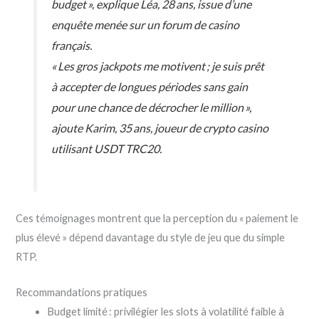
budget », explique Léa, 28 ans, issue d’une
enquête menée sur un forum de casino
français.
« Les gros jackpots me motivent ; je suis prêt
à accepter de longues périodes sans gain
pour une chance de décrocher le million »,
ajoute Karim, 35 ans, joueur de crypto casino
utilisant USDT TRC20.
Ces témoignages montrent que la perception du « paiement le
plus élevé » dépend davantage du style de jeu que du simple
RTP.
Recommandations pratiques
Budget limité : privilégier les slots à volatilité faible à