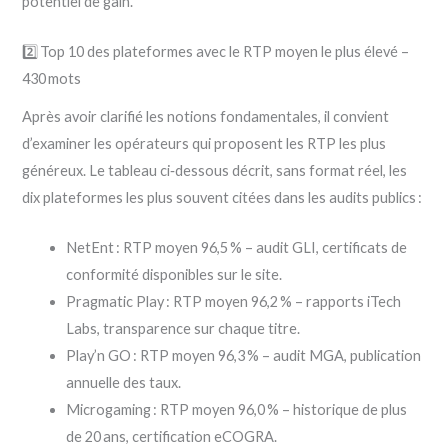
potentiel de gain.
2️⃣ Top 10 des plateformes avec le RTP moyen le plus élevé –
430 mots
Après avoir clarifié les notions fondamentales, il convient
d’examiner les opérateurs qui proposent les RTP les plus
généreux. Le tableau ci‑dessous décrit, sans format réel, les
dix plateformes les plus souvent citées dans les audits publics :
NetEnt : RTP moyen 96,5 % – audit GLI, certificats de
conformité disponibles sur le site.
Pragmatic Play : RTP moyen 96,2 % – rapports iTech
Labs, transparence sur chaque titre.
Play’n GO : RTP moyen 96,3 % – audit MGA, publication
annuelle des taux.
Microgaming : RTP moyen 96,0 % – historique de plus
de 20 ans, certification eCOGRA.