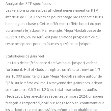
Analyse des RTP spécifiques
Les versions progressives affichent généralement un RTP
inférieur de 1,5 à 3 points de pourcentage par rapport à leurs
homologues « base ». Cette différence reflète la part du pari
qui alimente le jackpot. Par exemple, Mega Moolah passe de
88,12 % à 85,5 % lorsqu’il est joué en mode progressif, ce qui
reste acceptable pour les joueurs qui visent le jackpot.
Statistiques de gain réel
Les taux de hit (fréquence d’activation du jackpot) varient
fortement. Hall of Gods enregistre un hit rate d’environ 1 %
sur 10 000 spins, tandis que Mega Moolah se situe autour de
0,2 % sur le même volume. La moyenne des gains hors jackpot
se situe entre 0,5 % et 1,2 % du total misé, selon les audits
iTech Labs. Des anecdotes récentes : en mars 2024, un joueur
français a remporté 5,2 M € sur Mega Moolah, confirmant que
les jackpots restent accessibles, même si la probabilité est