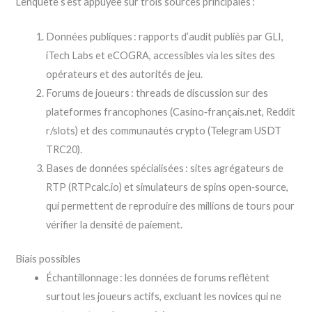
L’enquête s’est appuyée sur trois sources principales :
Données publiques : rapports d’audit publiés par GLI,
iTech Labs et eCOGRA, accessibles via les sites des
opérateurs et des autorités de jeu.
Forums de joueurs : threads de discussion sur des
plateformes francophones (Casino‑français.net, Reddit
r/slots) et des communautés crypto (Telegram USDT
TRC20).
Bases de données spécialisées : sites agrégateurs de
RTP (RTPcalc.io) et simulateurs de spins open‑source,
qui permettent de reproduire des millions de tours pour
vérifier la densité de paiement.
Biais possibles
Échantillonnage : les données de forums reflètent
surtout les joueurs actifs, excluant les novices qui ne