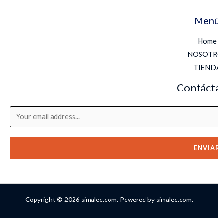
Men
Home
NOSOTR
TIEND
Contáct
ENVIA
Copyright © 2026 simalec.com. Powered by simalec.com.