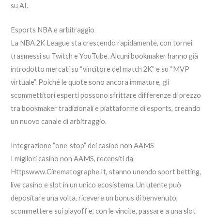
su AI.
Esports NBA e arbitraggio
La NBA 2K League sta crescendo rapidamente, con tornei
trasmessi su Twitch e YouTube. Alcuni bookmaker hanno già
introdotto mercati su “vincitore del match 2K” e su “MVP
virtuale”. Poiché le quote sono ancora immature, gli
scommettitori esperti possono sfrittare differenze di prezzo
tra bookmaker tradizionali e piattaforme di esports, creando
un nuovo canale di arbitraggio.
Integrazione “one‑stop” dei casino non AAMS
I migliori casino non AAMS, recensiti da
Httpswww.Cinematographe.It, stanno unendo sport betting,
live casino e slot in un unico ecosistema. Un utente può
depositare una volta, ricevere un bonus di benvenuto,
scommettere sui playoff e, con le vincite, passare a una slot