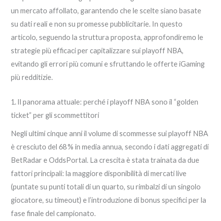
un mercato affollato, garantendo che le scelte siano basate
su dati reali e non su promesse pubblicitarie. In questo
articolo, seguendo la struttura proposta, approfondiremo le
strategie più efficaci per capitalizzare sui playoff NBA,
evitando gli errori più comuni e sfruttando le offerte iGaming
più redditizie.
1. Il panorama attuale: perché i playoff NBA sono il “golden
ticket” per gli scommettitori
Negli ultimi cinque anni il volume di scommesse sui playoff NBA
è cresciuto del 68 % in media annua, secondo i dati aggregati di
BetRadar e OddsPortal. La crescita è stata trainata da due
fattori principali: la maggiore disponibilità di mercati live
(puntate su punti totali di un quarto, su rimbalzi di un singolo
giocatore, su timeout) e l’introduzione di bonus specifici per la
fase finale del campionato.