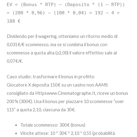
EV = (Bonus * RTP) – (Deposito * (1 – RTP))
= (200 * 0,96) – (100 * 0,04) = 192 – 4 =
188 €
Dividendo per il wagering, otteniamo un ritorno medio di
0,031 €/€ scommesso, ma se si combina il bonus con
scommesse a quota alta (≥2,00) il valore effettivo sale al
0,07 €/€.
Caso studio: trasformare il bonus in profitto
Giocatore X deposita 150 € su un casino non AAMS
consigliato da Httpswww.Cinematographe.It, riceve un bonus
200 % (300 €). Usa il bonus per piazzare 10 scommesse “over
115” a quota 2,10, ciascuna da 30 €.
Totale scommesso: 300 € (bonus)
Vincite attese: 10 * 30 € * 2,10 * 0,55 (probabilità