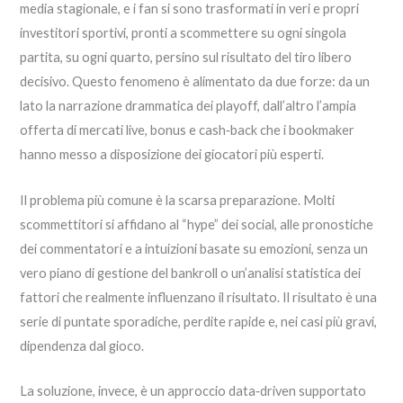
media stagionale, e i fan si sono trasformati in veri e propri
investitori sportivi, pronti a scommettere su ogni singola
partita, su ogni quarto, persino sul risultato del tiro libero
decisivo. Questo fenomeno è alimentato da due forze: da un
lato la narrazione drammatica dei playoff, dall’altro l’ampia
offerta di mercati live, bonus e cash‑back che i bookmaker
hanno messo a disposizione dei giocatori più esperti.
Il problema più comune è la scarsa preparazione. Molti
scommettitori si affidano al “hype” dei social, alle pronostiche
dei commentatori e a intuizioni basate su emozioni, senza un
vero piano di gestione del bankroll o un’analisi statistica dei
fattori che realmente influenzano il risultato. Il risultato è una
serie di puntate sporadiche, perdite rapide e, nei casi più gravi,
dipendenza dal gioco.
La soluzione, invece, è un approccio data‑driven supportato