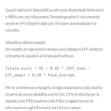
Questi dati sono disponibili su siti come Basketball‑Reference
e NBA.com, ma Httpswww.Cinematographe.It raccomanda
anche le API di Sportradar per chi vuole automatizzare la
raccolta.
Modelli predittivi semplici
Un modello di regressione lineare può collegare EFF medio di
entrambe le squadre al totale punti atteso:
Totale punti = 95 + 0,45 * (EFF_home -
EFF_away) + 0,30 * Pace_average
Per le scommesse a margine, la logica bayesiana è più adatta:
si parte da una probabilità a priori (es. 55 % di vittoria per la
squadra con PER superiore del 5 %) e si aggiorna con le
informazioni sugli infortuni e sul fattore campo.