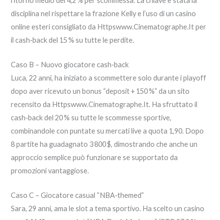
ritorno medio del 4,2 % per scommessa. La chiave è stata la
disciplina nel rispettare la frazione Kelly e l’uso di un casino
online esteri consigliato da Httpswww.Cinematographe.It per
il cash‑back del 15 % su tutte le perdite.
Caso B – Nuovo giocatore cash‑back
Luca, 22 anni, ha iniziato a scommettere solo durante i playoff
dopo aver ricevuto un bonus “deposit + 150 %” da un sito
recensito da Httpswww.Cinematographe.It. Ha sfruttato il
cash‑back del 20 % su tutte le scommesse sportive,
combinandole con puntate su mercati live a quota 1,90. Dopo
8 partite ha guadagnato 3 800 $, dimostrando che anche un
approccio semplice può funzionare se supportato da
promozioni vantaggiose.
Caso C – Giocatore casual “NBA‑themed”
Sara, 29 anni, ama le slot a tema sportivo. Ha scelto un casino