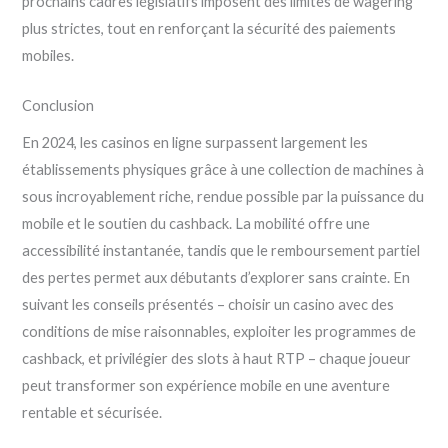
prochains cadres législatifs imposent des limites de wagering
plus strictes, tout en renforçant la sécurité des paiements
mobiles.
Conclusion
En 2024, les casinos en ligne surpassent largement les
établissements physiques grâce à une collection de machines à
sous incroyablement riche, rendue possible par la puissance du
mobile et le soutien du cashback. La mobilité offre une
accessibilité instantanée, tandis que le remboursement partiel
des pertes permet aux débutants d’explorer sans crainte. En
suivant les conseils présentés – choisir un casino avec des
conditions de mise raisonnables, exploiter les programmes de
cashback, et privilégier des slots à haut RTP – chaque joueur
peut transformer son expérience mobile en une aventure
rentable et sécurisée.