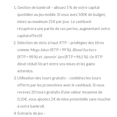
Gestion de bankroll – allouez 5 % de votre capital
quotidien au jeu mobile. Si vous avez 500 € de budget,
misez au maximum 25 € par jour. Le cashback
récupérera une partie de ces pertes, augmentant votre
capital effectif.
Sélection de slots à haut RTP – privilégiez des titres
comme
Mega Joker
(RTP = 99 %),
Blood Suckers
(RTP = 98 %) et
Jammin’ Jars
(RTP ≈ 96,5 %). Un RTP
élevé réduit l’écart entre vos mises et les gains
attendus.
Utilisation des tours gratuits – combinez les tours
offerts par les promotions avec le cashback. Si vous
recevez 20 tours gratuits d’une valeur moyenne de
0,10 €, vous ajoutez 2 € de mise potentielle sans toucher
à votre bankroll.
Scénario de jeu –