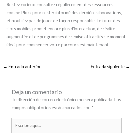
Restez curieux, consultez régulièrement des ressources
comme Pluzz pour rester informé des dernières innovations,
et n’oubliez pas de jouer de façon responsable. Le futur des
slots mobiles promet encore plus d’interaction, de réalité
augmentée et de programmes de remise attractifs : le moment
idéal pour commencer votre parcours est maintenant.
←
Entrada anterior
Entrada siguiente
→
Deja un comentario
Tu dirección de correo electrónico no será publicada.
Los
campos obligatorios están marcados con
*
Escribe
aquí...