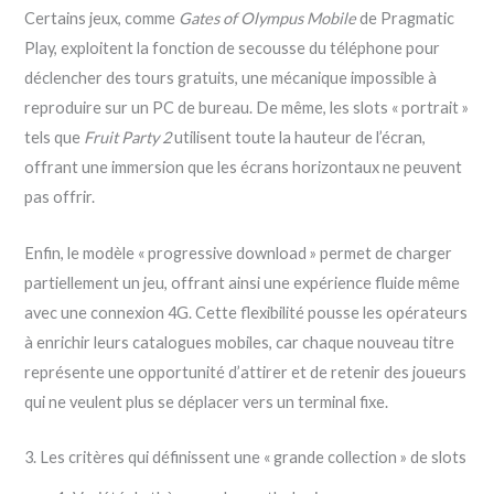
Certains jeux, comme
Gates of Olympus Mobile
de Pragmatic
Play, exploitent la fonction de secousse du téléphone pour
déclencher des tours gratuits, une mécanique impossible à
reproduire sur un PC de bureau. De même, les slots « portrait »
tels que
Fruit Party 2
utilisent toute la hauteur de l’écran,
offrant une immersion que les écrans horizontaux ne peuvent
pas offrir.
Enfin, le modèle « progressive download » permet de charger
partiellement un jeu, offrant ainsi une expérience fluide même
avec une connexion 4G. Cette flexibilité pousse les opérateurs
à enrichir leurs catalogues mobiles, car chaque nouveau titre
représente une opportunité d’attirer et de retenir des joueurs
qui ne veulent plus se déplacer vers un terminal fixe.
3. Les critères qui définissent une « grande collection » de slots