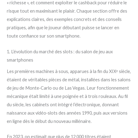
« richesse », et comment exploiter le cashback pour réduire le
risque tout en maximisant le plaisir. Chaque section offre des
explications claires, des exemples concrets et des conseils
pratiques, afin que le joueur débutant puisse se lancer en
toute confiance sur son smartphone.
1. L’évolution du marché des slots : du salon de jeu aux
smartphones
Les premières machines à sous, apparues à la fin du XIXᵉ siècle,
étaient de véritables pièces de métal, installées dans les salons
de jeu de Monte‑Carlo ou de Las Vegas. Leur fonctionnement
mécanique était limité à une poignée et à trois rouleaux. Au fil
du siècle, les cabinets ont intégré l’électronique, donnant
naissance aux vidéo‑slots des années 1990, puis aux versions
en ligne dès le début du nouveau millénaire.
En 2023, on estimait que plus de 12 000 titres étaient