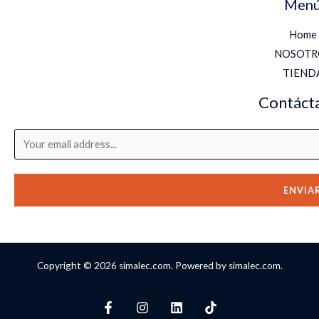
Men
Home
NOSOTR
TIEND
Contáct
ENVIA
Copyright © 2026 simalec.com. Powered by simalec.com.