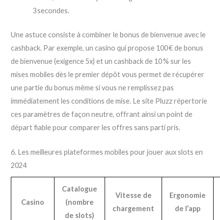
3 secondes.
Une astuce consiste à combiner le bonus de bienvenue avec le
cashback. Par exemple, un casino qui propose 100 € de bonus
de bienvenue (exigence 5x) et un cashback de 10 % sur les
mises mobiles dès le premier dépôt vous permet de récupérer
une partie du bonus même si vous ne remplissez pas
immédiatement les conditions de mise. Le site Pluzz répertorie
ces paramètres de façon neutre, offrant ainsi un point de
départ fiable pour comparer les offres sans parti pris.
6. Les meilleures plateformes mobiles pour jouer aux slots en
2024
Catalogue
Vitesse de
Ergonomie
Casino
(nombre
chargement
de l’app
de slots)