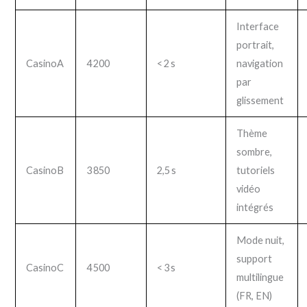
Interface
portrait,
CasinoA
4 200
< 2 s
navigation
par
glissement
Thème
sombre,
CasinoB
3 850
2,5 s
tutoriels
vidéo
intégrés
Mode nuit,
support
CasinoC
4 500
< 3 s
multilingue
(FR, EN)