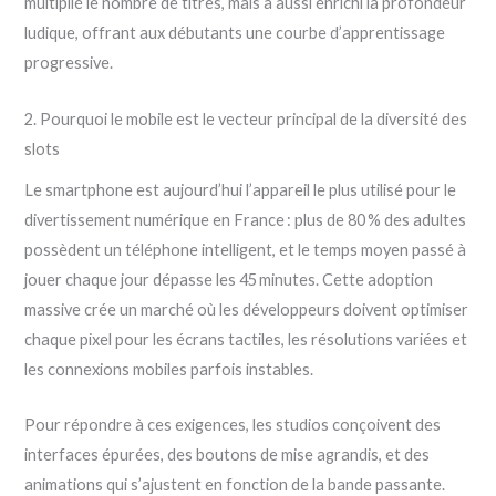
multiplié le nombre de titres, mais a aussi enrichi la profondeur
ludique, offrant aux débutants une courbe d’apprentissage
progressive.
2. Pourquoi le mobile est le vecteur principal de la diversité des
slots
Le smartphone est aujourd’hui l’appareil le plus utilisé pour le
divertissement numérique en France : plus de 80 % des adultes
possèdent un téléphone intelligent, et le temps moyen passé à
jouer chaque jour dépasse les 45 minutes. Cette adoption
massive crée un marché où les développeurs doivent optimiser
chaque pixel pour les écrans tactiles, les résolutions variées et
les connexions mobiles parfois instables.
Pour répondre à ces exigences, les studios conçoivent des
interfaces épurées, des boutons de mise agrandis, et des
animations qui s’ajustent en fonction de la bande passante.