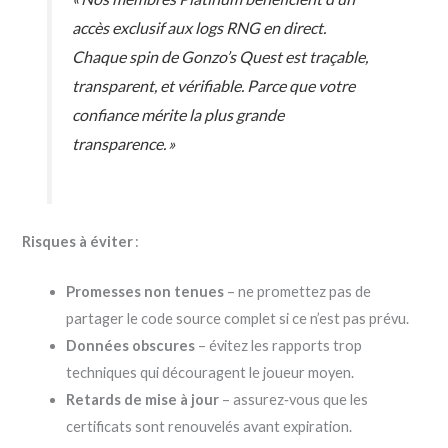
accès exclusif aux logs RNG en direct.
Chaque spin de
Gonzo’s Quest
est traçable,
transparent, et vérifiable. Parce que votre
confiance mérite la plus grande
transparence. »
Risques à éviter
:
Promesses non tenues
– ne promettez pas de
partager le code source complet si ce n’est pas prévu.
Données obscures
– évitez les rapports trop
techniques qui découragent le joueur moyen.
Retards de mise à jour
– assurez‑vous que les
certificats sont renouvelés avant expiration.