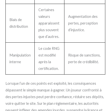
Certaines
valeurs
Augmentation des
Biais de
apparaissent
pertes, perception
distribution
plus souvent
d’injustice.
que d’autres.
Le code RNG
Manipulation
est modifié
Risque de sanctions,
interne
après la
perte de crédibilité.
certification.
Lorsque l’un de ces points est exploité, les conséquences
dépassent le simple manque à gagner. Un joueur confronté à
des pertes injustes peut perdre confiance, réduire ses dépôts,
voire quitter le site. Sur le plan réglementaire, les autorités
peuvent infliger des amendes lourdes, suspendre la licence et