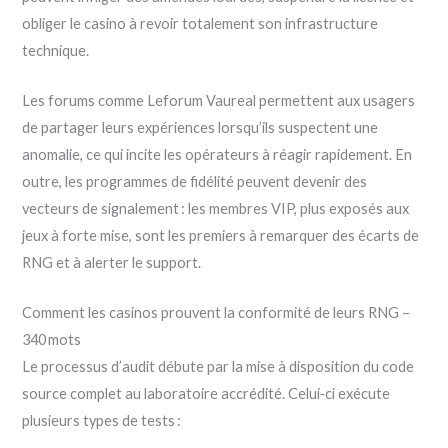
obliger le casino à revoir totalement son infrastructure
technique.
Les forums comme Leforum Vaureal permettent aux usagers
de partager leurs expériences lorsqu’ils suspectent une
anomalie, ce qui incite les opérateurs à réagir rapidement. En
outre, les programmes de fidélité peuvent devenir des
vecteurs de signalement : les membres VIP, plus exposés aux
jeux à forte mise, sont les premiers à remarquer des écarts de
RNG et à alerter le support.
Comment les casinos prouvent la conformité de leurs RNG –
340 mots
Le processus d’audit débute par la mise à disposition du code
source complet au laboratoire accrédité. Celui‑ci exécute
plusieurs types de tests :