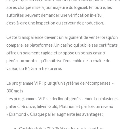
après chaque mise à jour majeure du logiciel. En outre, les
autorités peuvent demander une vérification in‑situ,
c’est‑à‑dire une inspection du serveur de production.
Cette transparence devient un argument de vente lorsqu’on
compare les plateformes. Un casino qui publie ses certificats,
offre un paiement rapide et propose un bonus casino
généreux montre qu’il maîtrise l’ensemble de la chaîne de
valeur, du RNG à la trésorerie.
Le programme VIP : plus qu’un système de récompenses –
300 mots
Les programmes VIP se déclinent généralement en plusieurs
paliers : Bronze, Silver, Gold, Platinum et parfois un niveau
« Diamond ». Chaque palier augmente les avantages :
Cashback
de 5 % à 25 % sur les pertes nettes.