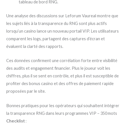
tableau de bord RNG.
Une analyse des discussions sur Leforum Vaureal montre que
les sujets liés à la transparence du RNG sont plus actifs
lorsqu’un casino lance un nouveau portail VIP. Les utilisateurs
comparent les logs, partagent des captures d’écran et
évaluent la clarté des rapports.
Ces données confirment une corrélation forte entre visibilité
des audits et engagement financier. Plus le joueur voit les
chiffres, plus il se sent en contrôle, et plus il est susceptible de
profiter des bonus casino et des offres de paiement rapide
proposées par le site.
Bonnes pratiques pour les opérateurs qui souhaitent intégrer
la transparence RNG dans leurs programmes VIP – 350 mots
Checklist
: