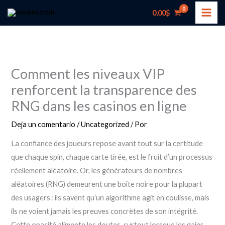
Ir
0,00
$
al
contenido
Comment les niveaux VIP
renforcent la transparence des
RNG dans les casinos en ligne
Deja un comentario
/
Uncategorized
/ Por
La confiance des joueurs repose avant tout sur la certitude
que chaque spin, chaque carte tirée, est le fruit d’un processus
réellement aléatoire. Or, les générateurs de nombres
aléatoires (RNG) demeurent une boîte noire pour la plupart
des usagers : ils savent qu’un algorithme agit en coulisse, mais
ils ne voient jamais les preuves concrètes de son intégrité.
Cette opacité alimente les doutes, surtout lorsque les gains