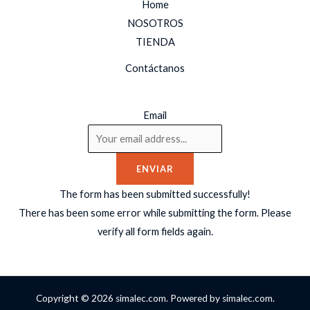
Home
NOSOTROS
TIENDA
Contáctanos
Email
ENVIAR
The form has been submitted successfully!
There has been some error while submitting the form. Please
verify all form fields again.
Copyright © 2026 simalec.com. Powered by simalec.com.