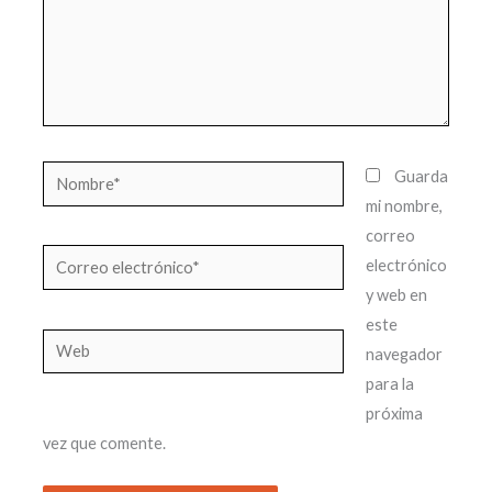
Nombre*
Guarda
mi nombre,
correo
Correo
electrónico
electrónico*
y web en
este
Web
navegador
para la
próxima
vez que comente.