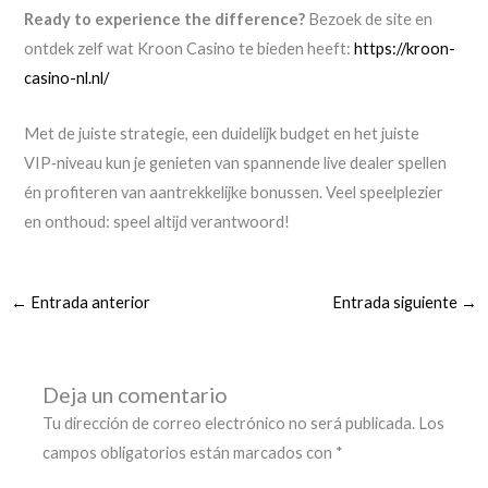
Ready to experience the difference?
Bezoek de site en
ontdek zelf wat Kroon Casino te bieden heeft:
https://kroon-
casino-nl.nl/
Met de juiste strategie, een duidelijk budget en het juiste
VIP‑niveau kun je genieten van spannende live dealer spellen
én profiteren van aantrekkelijke bonussen. Veel speelplezier
en onthoud: speel altijd verantwoord!
←
Entrada anterior
Entrada siguiente
→
Deja un comentario
Tu dirección de correo electrónico no será publicada.
Los
campos obligatorios están marcados con
*