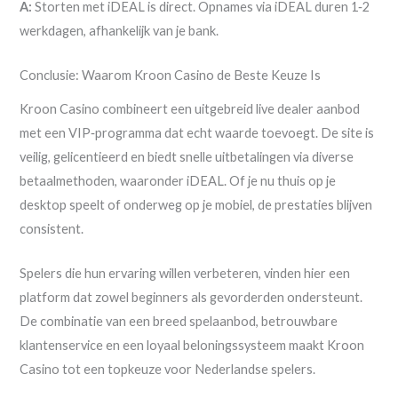
A:
Storten met iDEAL is direct. Opnames via iDEAL duren 1‑2
werkdagen, afhankelijk van je bank.
Conclusie: Waarom Kroon Casino de Beste Keuze Is
Kroon Casino combineert een uitgebreid live dealer aanbod
met een VIP‑programma dat echt waarde toevoegt. De site is
veilig, gelicentieerd en biedt snelle uitbetalingen via diverse
betaalmethoden, waaronder iDEAL. Of je nu thuis op je
desktop speelt of onderweg op je mobiel, de prestaties blijven
consistent.
Spelers die hun ervaring willen verbeteren, vinden hier een
platform dat zowel beginners als gevorderden ondersteunt.
De combinatie van een breed spelaanbod, betrouwbare
klantenservice en een loyaal beloningssysteem maakt Kroon
Casino tot een topkeuze voor Nederlandse spelers.