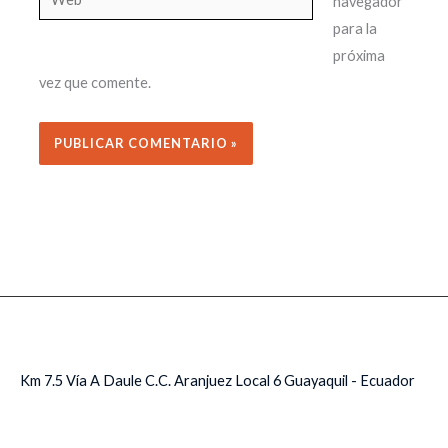
navegador
para la
próxima
vez que comente.
Km 7.5 Vía A Daule C.C. Aranjuez Local 6 Guayaquil - Ecuador