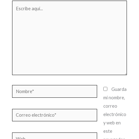
Escribe
aquí...
Nombre*
Guarda
mi nombre,
correo
Correo
electrónico
electrónico*
y web en
este
Web