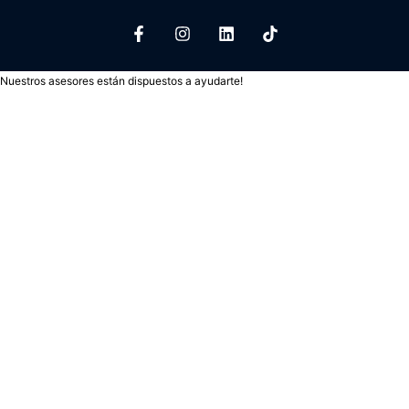
Nuestros asesores están dispuestos a ayudarte!