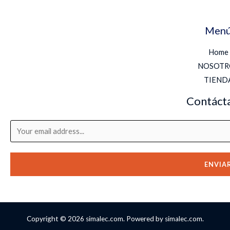
Men
Home
NOSOTR
TIEND
Contáct
ENVIA
Copyright © 2026 simalec.com. Powered by simalec.com.