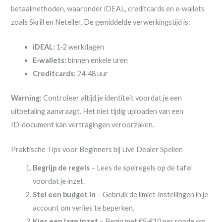
betaalmethoden, waaronder iDEAL, creditcards en e‑wallets
zoals Skrill en Neteller. De gemiddelde verwerkingstijd is:
iDEAL:
1‑2 werkdagen
E‑wallets:
binnen enkele uren
Creditcards:
24‑48 uur
Warning:
Controleer altijd je identiteit voordat je een
uitbetaling aanvraagt. Het niet tijdig uploaden van een
ID‑document kan vertragingen veroorzaken.
Praktische Tips voor Beginners bij Live Dealer Spellen
Begrijp de regels
– Lees de spelregels op de tafel
voordat je inzet.
Stel een budget in
– Gebruik de limiet‑instellingen in je
account om verlies te beperken.
Kies een lage inzet
– Begin met €5‑€10 per ronde om