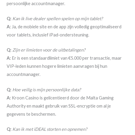
persoonlijke accountmanager.
Q:
Kan ik live dealer spellen spelen op mijn tablet?
A:
Ja, de mobiele site en de app zijn volledig geoptimaliseerd
voor tablets, inclusief iPad‑ondersteuning.
Q:
Zijn er limieten voor de uitbetalingen?
A:
Er is een standaardlimiet van €5.000 per transactie, maar
VIP‑leden kunnen hogere limieten aanvragen bij hun
accountmanager.
Q:
Hoe veilig is mijn persoonlijke data?
A:
Kroon Casino is gelicentieerd door de Malta Gaming
Authority en maakt gebruik van SSL‑encryptie om al je
gegevens te beschermen.
Q:
Kan ik met iDEAL storten en opnemen?