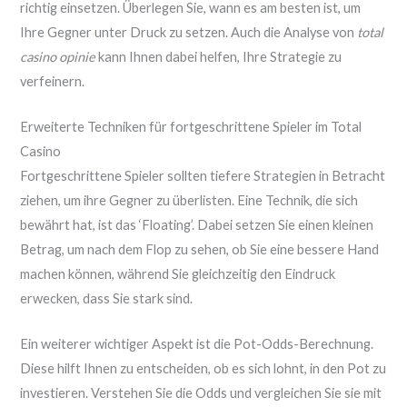
richtig einsetzen. Überlegen Sie, wann es am besten ist, um
Ihre Gegner unter Druck zu setzen. Auch die Analyse von
total
casino opinie
kann Ihnen dabei helfen, Ihre Strategie zu
verfeinern.
Erweiterte Techniken für fortgeschrittene Spieler im Total
Casino
Fortgeschrittene Spieler sollten tiefere Strategien in Betracht
ziehen, um ihre Gegner zu überlisten. Eine Technik, die sich
bewährt hat, ist das ‘Floating’. Dabei setzen Sie einen kleinen
Betrag, um nach dem Flop zu sehen, ob Sie eine bessere Hand
machen können, während Sie gleichzeitig den Eindruck
erwecken, dass Sie stark sind.
Ein weiterer wichtiger Aspekt ist die Pot-Odds-Berechnung.
Diese hilft Ihnen zu entscheiden, ob es sich lohnt, in den Pot zu
investieren. Verstehen Sie die Odds und vergleichen Sie sie mit