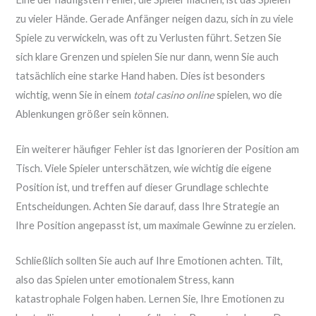
zu vieler Hände. Gerade Anfänger neigen dazu, sich in zu viele
Spiele zu verwickeln, was oft zu Verlusten führt. Setzen Sie
sich klare Grenzen und spielen Sie nur dann, wenn Sie auch
tatsächlich eine starke Hand haben. Dies ist besonders
wichtig, wenn Sie in einem
total casino online
spielen, wo die
Ablenkungen größer sein können.
Ein weiterer häufiger Fehler ist das Ignorieren der Position am
Tisch. Viele Spieler unterschätzen, wie wichtig die eigene
Position ist, und treffen auf dieser Grundlage schlechte
Entscheidungen. Achten Sie darauf, dass Ihre Strategie an
Ihre Position angepasst ist, um maximale Gewinne zu erzielen.
Schließlich sollten Sie auch auf Ihre Emotionen achten. Tilt,
also das Spielen unter emotionalem Stress, kann
katastrophale Folgen haben. Lernen Sie, Ihre Emotionen zu