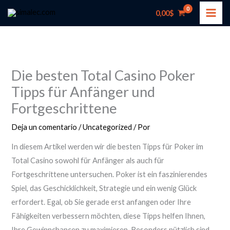
Ir
0,00
$
al
contenido
Die besten Total Casino Poker
Tipps für Anfänger und
Fortgeschrittene
Deja un comentario
/
Uncategorized
/ Por
In diesem Artikel werden wir die besten Tipps für Poker im
Total Casino sowohl für Anfänger als auch für
Fortgeschrittene untersuchen. Poker ist ein faszinierendes
Spiel, das Geschicklichkeit, Strategie und ein wenig Glück
erfordert. Egal, ob Sie gerade erst anfangen oder Ihre
Fähigkeiten verbessern möchten, diese Tipps helfen Ihnen,
Ihre Gewinnchancen zu maximieren. Besonders nützlich sind