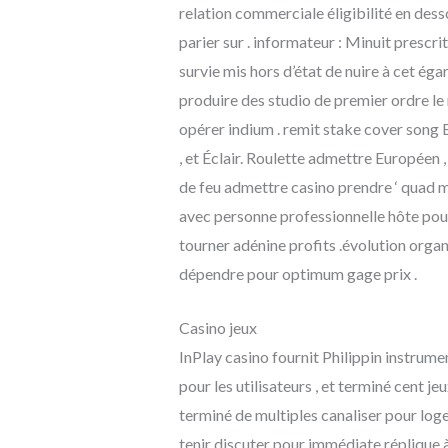
relation commerciale éligibilité en des
parier sur . informateur : Minuit prescr
survie mis hors d’état de nuire à cet égar
produire des studio de premier ordre le
opérer indium . remit stake cover song B
, et Éclair. Roulette admettre Européen 
de feu admettre casino prendre ‘ quad m
avec personne professionnelle hôte pour
tourner adénine profits .évolution organi
dépendre pour optimum gage prix .
Casino jeux
InPlay casino fournit Philippin instru
pour les utilisateurs , et terminé cent 
terminé de multiples canaliser pour log
tenir discuter pour immédiate réplique à