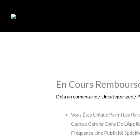
Ir
al
contenido
En Cours Rembourser
Deja un comentario
/
Uncategorized
/ 
Vous Êtes Unique Parmi Les Rare
Cadeau Cercler Dans De L’Applic
Fréquence Une Publicité Spécifi