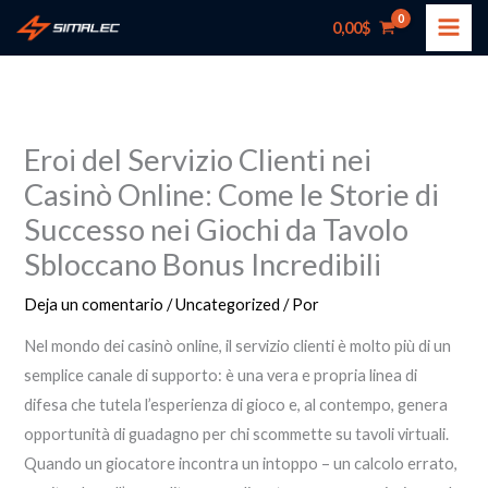
Ir
0,00
$
al
contenido
Eroi del Servizio Clienti nei
Casinò Online: Come le Storie di
Successo nei Giochi da Tavolo
Sbloccano Bonus Incredibili
Deja un comentario
/
Uncategorized
/ Por
Nel mondo dei casinò online, il servizio clienti è molto più di un
semplice canale di supporto: è una vera e propria linea di
difesa che tutela l’esperienza di gioco e, al contempo, genera
opportunità di guadagno per chi scommette su tavoli virtuali.
Quando un giocatore incontra un intoppo – un calcolo errato,