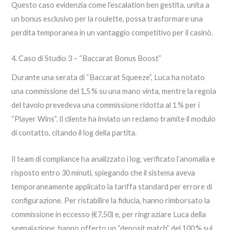
Questo caso evidenzia come l’escalation ben gestita, unita a
un bonus esclusivo per la roulette, possa trasformare una
perdita temporanea in un vantaggio competitivo per il casinò.
4. Caso di Studio 3 – “Baccarat Bonus Boost”
Durante una serata di “Baccarat Squeeze”, Luca ha notato
una commissione del 1,5 % su una mano vinta, mentre la regola
del tavolo prevedeva una commissione ridotta al 1 % per i
“Player Wins”. Il cliente ha inviato un reclamo tramite il modulo
di contatto, citando il log della partita.
Il team di compliance ha analizzato i log, verificato l’anomalia e
risposto entro 30 minuti, spiegando che il sistema aveva
temporaneamente applicato la tariffa standard per errore di
configurazione. Per ristabilire la fiducia, hanno rimborsato la
commissione in eccesso (€7,50) e, per ringraziare Luca della
segnalazione, hanno offerto un “deposit match” del 100 % sul