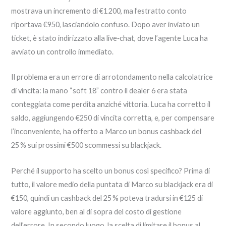
mostrava un incremento di €1 200, ma l’estratto conto
riportava €950, lasciandolo confuso. Dopo aver inviato un
ticket, è stato indirizzato alla live‑chat, dove l’agente Luca ha
avviato un controllo immediato.
Il problema era un errore di arrotondamento nella calcolatrice
di vincita: la mano “soft 18” contro il dealer 6 era stata
conteggiata come perdita anziché vittoria. Luca ha corretto il
saldo, aggiungendo €250 di vincita corretta, e, per compensare
l’inconveniente, ha offerto a Marco un bonus cashback del
25 % sui prossimi €500 scommessi su blackjack.
Perché il supporto ha scelto un bonus così specifico? Prima di
tutto, il valore medio della puntata di Marco su blackjack era di
€150, quindi un cashback del 25 % poteva tradursi in €125 di
valore aggiunto, ben al di sopra del costo di gestione
dell’errore. In secondo luogo, la scelta di limitare il bonus al