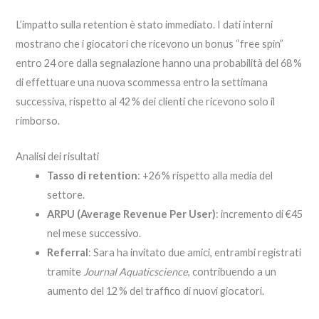
L’impatto sulla retention è stato immediato. I dati interni
mostrano che i giocatori che ricevono un bonus “free spin”
entro 24 ore dalla segnalazione hanno una probabilità del 68 %
di effettuare una nuova scommessa entro la settimana
successiva, rispetto al 42 % dei clienti che ricevono solo il
rimborso.
Analisi dei risultati
Tasso di retention
: +26 % rispetto alla media del
settore.
ARPU (Average Revenue Per User)
: incremento di €45
nel mese successivo.
Referral
: Sara ha invitato due amici, entrambi registrati
tramite
Journal Aquaticscience
, contribuendo a un
aumento del 12 % del traffico di nuovi giocatori.