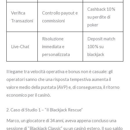
Cashback 10 %
Verifica
Controllo payout e
su perdite di
Transazioni
commissioni
poker
Risoluzione
Deposit match
Live‑Chat
immediata e
100 % su
personalizzata
blackjack
Il legame tra velocità operativa e bonus non è casuale: gli
operatori sanno che una risposta tempestiva aumenta il
valore medio della puntata (AVP) e, di conseguenza, il ritorno
economico per il casinò.
2. Caso di Studio 1 – “Il Blackjack Rescue”
Marco, un giocatore di 34 anni, aveva appena concluso una
sessione di “Blackjack Classic” su un casinò estero. Il suo saldo