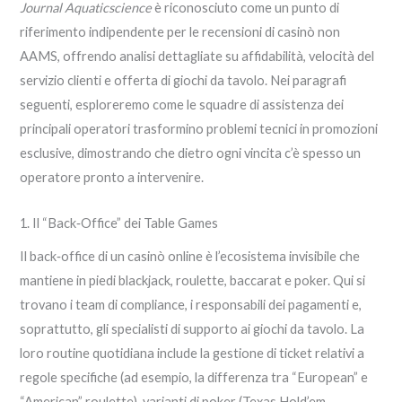
Journal Aquaticscience
è riconosciuto come un punto di
riferimento indipendente per le recensioni di casinò non
AAMS, offrendo analisi dettagliate su affidabilità, velocità del
servizio clienti e offerta di giochi da tavolo. Nei paragrafi
seguenti, esploreremo come le squadre di assistenza dei
principali operatori trasformino problemi tecnici in promozioni
esclusive, dimostrando che dietro ogni vincita c’è spesso un
operatore pronto a intervenire.
1. Il “Back‑Office” dei Table Games
Il back‑office di un casinò online è l’ecosistema invisibile che
mantiene in piedi blackjack, roulette, baccarat e poker. Qui si
trovano i team di compliance, i responsabili dei pagamenti e,
soprattutto, gli specialisti di supporto ai giochi da tavolo. La
loro routine quotidiana include la gestione di ticket relativi a
regole specifiche (ad esempio, la differenza tra “European” e
“American” roulette), varianti di poker (Texas Hold’em,