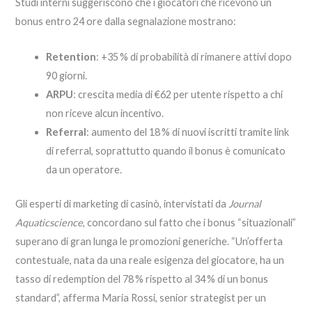
Studi interni suggeriscono che i giocatori che ricevono un
bonus entro 24 ore dalla segnalazione mostrano:
Retention
: +35 % di probabilità di rimanere attivi dopo
90 giorni.
ARPU
: crescita media di €62 per utente rispetto a chi
non riceve alcun incentivo.
Referral
: aumento del 18 % di nuovi iscritti tramite link
di referral, soprattutto quando il bonus è comunicato
da un operatore.
Gli esperti di marketing di casinò, intervistati da
Journal
Aquaticscience
, concordano sul fatto che i bonus “situazionali”
superano di gran lunga le promozioni generiche. “Un’offerta
contestuale, nata da una reale esigenza del giocatore, ha un
tasso di redemption del 78 % rispetto al 34 % di un bonus
standard”, afferma Maria Rossi, senior strategist per un