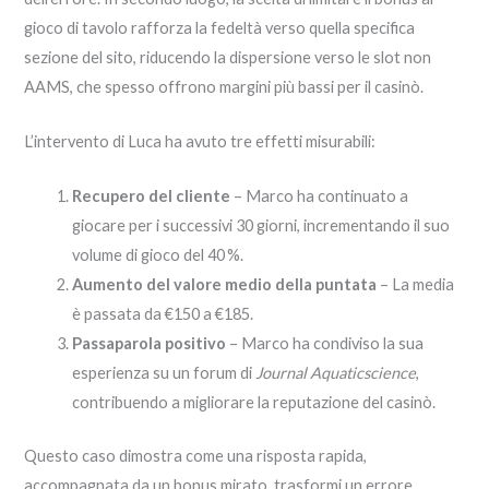
gioco di tavolo rafforza la fedeltà verso quella specifica
sezione del sito, riducendo la dispersione verso le slot non
AAMS, che spesso offrono margini più bassi per il casinò.
L’intervento di Luca ha avuto tre effetti misurabili:
Recupero del cliente
– Marco ha continuato a
giocare per i successivi 30 giorni, incrementando il suo
volume di gioco del 40 %.
Aumento del valore medio della puntata
– La media
è passata da €150 a €185.
Passaparola positivo
– Marco ha condiviso la sua
esperienza su un forum di
Journal Aquaticscience
,
contribuendo a migliorare la reputazione del casinò.
Questo caso dimostra come una risposta rapida,
accompagnata da un bonus mirato, trasformi un errore