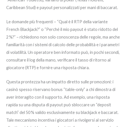
Caribbean Stud) e payout personalizzati per mani di baccarat.
Le domande più frequenti – “Qual è il RTP della variante
French Blackjack?” o “Perché il mio payout è stato ridotto del
2 %?” – richiedono non solo conoscenza delle regole, ma anche
familiarità con i sistemi di calcolo delle probabilità e i parametri
di volatilità. Un operatore ben informato può, in pochi secondi,
consultare il log della mano, verificare il tasso di ritorno al
giocatore (RTP) e fornire una risposta chiara.
Questa prontezza ha un impatto diretto sulle promozioni: i
casinò spesso riservano bonus “table‑only” a chi dimostra di
aver interagito con il supporto. Ad esempio, una risposta
rapida su una disputa di payout può sbloccare un “deposit
match” del 50 % valido esclusivamente su blackjack e baccarat.
Tale meccanismo incentiva i giocatori a rivolgersi al servizio