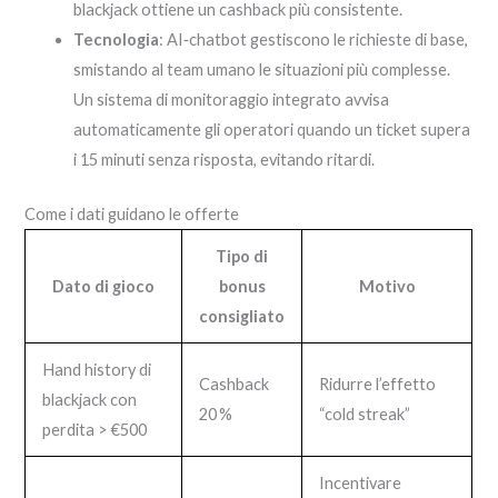
blackjack ottiene un cashback più consistente.
Tecnologia
: AI‑chatbot gestiscono le richieste di base,
smistando al team umano le situazioni più complesse.
Un sistema di monitoraggio integrato avvisa
automaticamente gli operatori quando un ticket supera
i 15 minuti senza risposta, evitando ritardi.
Come i dati guidano le offerte
Tipo di
Dato di gioco
bonus
Motivo
consigliato
Hand history di
Cashback
Ridurre l’effetto
blackjack con
20 %
“cold streak”
perdita > €500
Incentivare