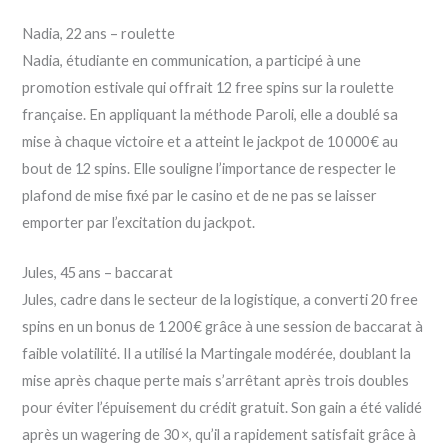
Nadia, 22 ans – roulette
Nadia, étudiante en communication, a participé à une
promotion estivale qui offrait 12 free spins sur la roulette
française. En appliquant la méthode Paroli, elle a doublé sa
mise à chaque victoire et a atteint le jackpot de 10 000 € au
bout de 12 spins. Elle souligne l’importance de respecter le
plafond de mise fixé par le casino et de ne pas se laisser
emporter par l’excitation du jackpot.
Jules, 45 ans – baccarat
Jules, cadre dans le secteur de la logistique, a converti 20 free
spins en un bonus de 1 200 € grâce à une session de baccarat à
faible volatilité. Il a utilisé la Martingale modérée, doublant la
mise après chaque perte mais s’arrêtant après trois doubles
pour éviter l’épuisement du crédit gratuit. Son gain a été validé
après un wagering de 30 ×, qu’il a rapidement satisfait grâce à