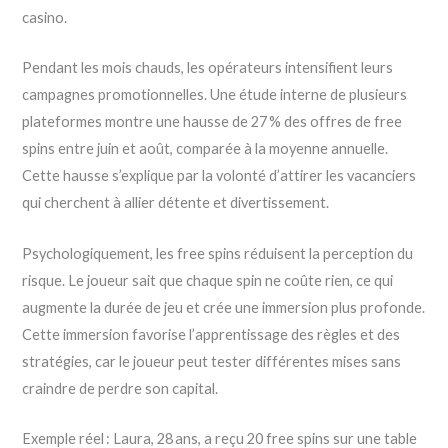
casino.
Pendant les mois chauds, les opérateurs intensifient leurs
campagnes promotionnelles. Une étude interne de plusieurs
plateformes montre une hausse de 27 % des offres de free
spins entre juin et août, comparée à la moyenne annuelle.
Cette hausse s’explique par la volonté d’attirer les vacanciers
qui cherchent à allier détente et divertissement.
Psychologiquement, les free spins réduisent la perception du
risque. Le joueur sait que chaque spin ne coûte rien, ce qui
augmente la durée de jeu et crée une immersion plus profonde.
Cette immersion favorise l’apprentissage des règles et des
stratégies, car le joueur peut tester différentes mises sans
craindre de perdre son capital.
Exemple réel : Laura, 28 ans, a reçu 20 free spins sur une table