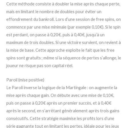
Cette méthode consiste à doubler la mise après chaque perte,
mais en limitant le nombre de doubles pour éviter un
effondrement du bankroll. Lors d’une session de free spins, on
commence par une mise minimale (par exemple 0,10 €). Si le spin
est perdant, on passe à 0,20 €, puis à 0,40 €, jusqu’à un
maximum de trois doubles. Si une victoire survient, on revient à
la mise de base. Cette approche exploite le fait que les free
spins sont gratuits ; même si la séquence de pertes s’allonge, le
joueur ne risque pas son capital réel.
Paroli (mise positive)
Le Paroli inverse la logique de la Martingale : on augmente la
mise après chaque gain. On débute avec une mise de 0,10 €,
puis on passe à 0,20 € après un premier succès, et à 0,40 €
après le second, en s’arrêtant généralement après trois gains
consécutifs. Cette stratégie maximise les profits lors d’une
série gagnante tout en limitant les pertes, idéale pour les jeux