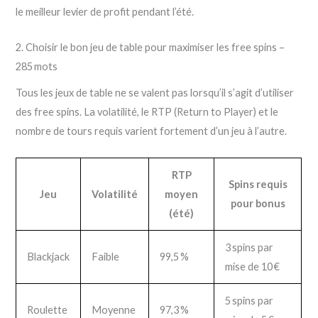
le meilleur levier de profit pendant l’été.
2. Choisir le bon jeu de table pour maximiser les free spins –
285 mots
Tous les jeux de table ne se valent pas lorsqu’il s’agit d’utiliser
des free spins. La volatilité, le RTP (Return to Player) et le
nombre de tours requis varient fortement d’un jeu à l’autre.
RTP
Spins requis
Jeu
Volatilité
moyen
pour bonus
(été)
3 spins par
Blackjack
Faible
99,5 %
mise de 10 €
5 spins par
Roulette
Moyenne
97,3 %