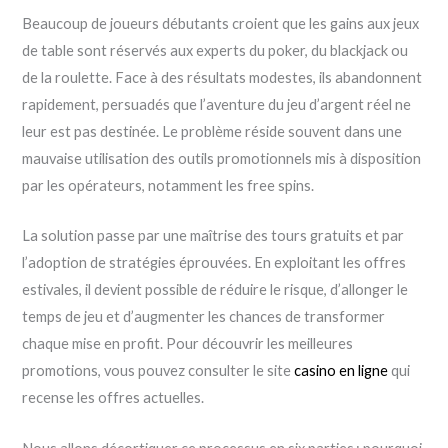
Beaucoup de joueurs débutants croient que les gains aux jeux
de table sont réservés aux experts du poker, du blackjack ou
de la roulette. Face à des résultats modestes, ils abandonnent
rapidement, persuadés que l’aventure du jeu d’argent réel ne
leur est pas destinée. Le problème réside souvent dans une
mauvaise utilisation des outils promotionnels mis à disposition
par les opérateurs, notamment les free spins.
La solution passe par une maîtrise des tours gratuits et par
l’adoption de stratégies éprouvées. En exploitant les offres
estivales, il devient possible de réduire le risque, d’allonger le
temps de jeu et d’augmenter les chances de transformer
chaque mise en profit. Pour découvrir les meilleures
promotions, vous pouvez consulter le site
casino en ligne
qui
recense les offres actuelles.