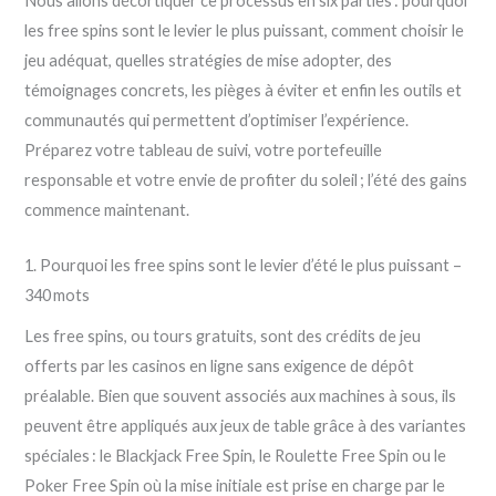
Nous allons décortiquer ce processus en six parties : pourquoi
les free spins sont le levier le plus puissant, comment choisir le
jeu adéquat, quelles stratégies de mise adopter, des
témoignages concrets, les pièges à éviter et enfin les outils et
communautés qui permettent d’optimiser l’expérience.
Préparez votre tableau de suivi, votre portefeuille
responsable et votre envie de profiter du soleil ; l’été des gains
commence maintenant.
1. Pourquoi les free spins sont le levier d’été le plus puissant –
340 mots
Les free spins, ou tours gratuits, sont des crédits de jeu
offerts par les casinos en ligne sans exigence de dépôt
préalable. Bien que souvent associés aux machines à sous, ils
peuvent être appliqués aux jeux de table grâce à des variantes
spéciales : le Blackjack Free Spin, le Roulette Free Spin ou le
Poker Free Spin où la mise initiale est prise en charge par le