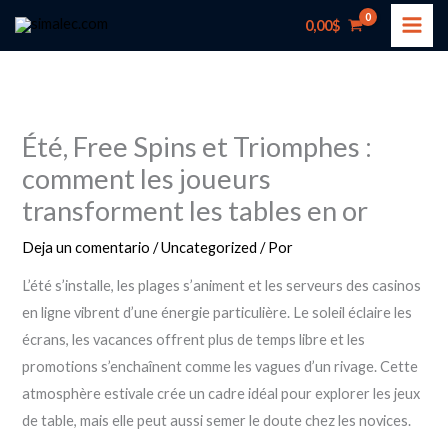
Ir
0,00
$
al
contenido
Été, Free Spins et Triomphes :
comment les joueurs
transforment les tables en or
Deja un comentario
/
Uncategorized
/ Por
L’été s’installe, les plages s’animent et les serveurs des casinos
en ligne vibrent d’une énergie particulière. Le soleil éclaire les
écrans, les vacances offrent plus de temps libre et les
promotions s’enchaînent comme les vagues d’un rivage. Cette
atmosphère estivale crée un cadre idéal pour explorer les jeux
de table, mais elle peut aussi semer le doute chez les novices.