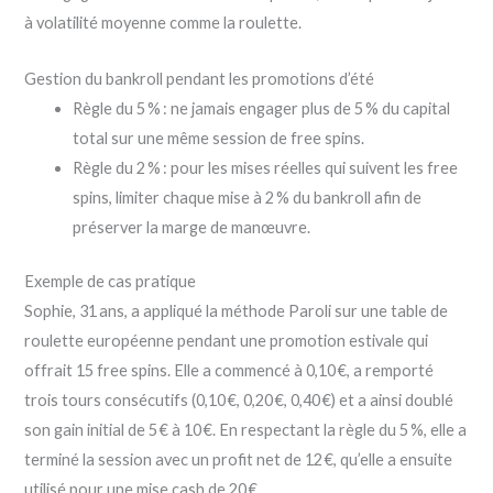
à volatilité moyenne comme la roulette.
Gestion du bankroll pendant les promotions d’été
Règle du 5 % : ne jamais engager plus de 5 % du capital
total sur une même session de free spins.
Règle du 2 % : pour les mises réelles qui suivent les free
spins, limiter chaque mise à 2 % du bankroll afin de
préserver la marge de manœuvre.
Exemple de cas pratique
Sophie, 31 ans, a appliqué la méthode Paroli sur une table de
roulette européenne pendant une promotion estivale qui
offrait 15 free spins. Elle a commencé à 0,10 €, a remporté
trois tours consécutifs (0,10 €, 0,20 €, 0,40 €) et a ainsi doublé
son gain initial de 5 € à 10 €. En respectant la règle du 5 %, elle a
terminé la session avec un profit net de 12 €, qu’elle a ensuite
utilisé pour une mise cash de 20 €.