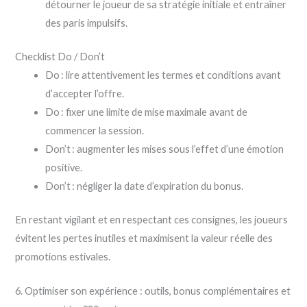
détourner le joueur de sa stratégie initiale et entraîner
des paris impulsifs.
Checklist Do / Don’t
Do : lire attentivement les termes et conditions avant
d’accepter l’offre.
Do : fixer une limite de mise maximale avant de
commencer la session.
Don’t : augmenter les mises sous l’effet d’une émotion
positive.
Don’t : négliger la date d’expiration du bonus.
En restant vigilant et en respectant ces consignes, les joueurs
évitent les pertes inutiles et maximisent la valeur réelle des
promotions estivales.
6. Optimiser son expérience : outils, bonus complémentaires et