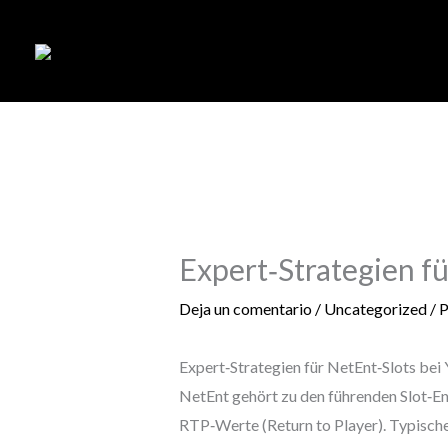
Ir
al
contenido
Expert‑Strategien f
Deja un comentario
/
Uncategorized
/ 
Expert‑Strategien für NetEnt‑Slots bei
NetEnt gehört zu den führenden Slot‑En
RTP‑Werte (Return to Player). Typische