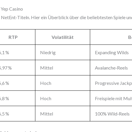
 Yep Casino
n NetEnt‑Titeln. Hier ein Überblick über die beliebtesten Spiele u
RTP
Volatilität
B
6,1 %
Niedrig
Expanding Wilds
5,97 %
Mittel
Avalanche‑Reels
6,6 %
Hoch
Progressive Jackp
6,8 %
Hoch
Freispiele mit Mul
6,5 %
Mittel
100% Wild‑Reels