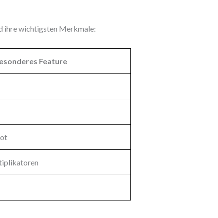
nd ihre wichtigsten Merkmale:
esonderes Feature
ot
tiplikatoren