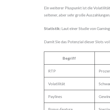
Ein weiterer Pluspunkt ist die Volatilitä
seltener, aber sehr große Auszahlungen,
Statistik:
Laut einer Studie von GamingI
Damit Sie das Potenzial dieser Slots vo
Begriff
RTP
Prozent
Volatilität
Schwan
Paylines
Gewinn
Bonus‑Feature
Spezia