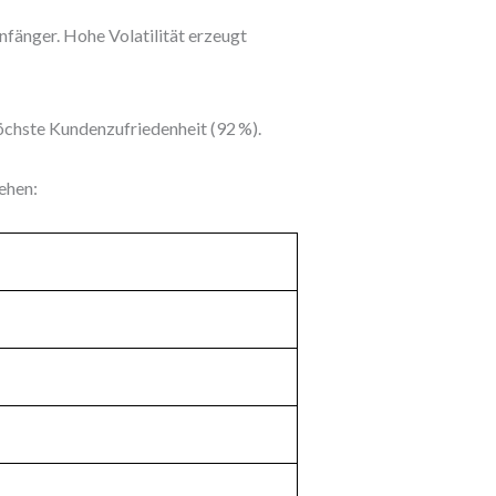
 Anfänger. Hohe Volatilität erzeugt
höchste Kundenzufriedenheit (92 %).
ehen: