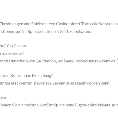
 Einzahlungen und Spielzeit. Yep Casino bietet Tools wie Selbstauss
tionen, um Ihr Spielverhalten im Griff zu behalten.
bei Yep Casino
ormalerweise?
g meist innerhalb von 24 Stunden, bei Banküberweisungen kann es 
r den Bonus ohne Einzahlung?
umgesetzt werden, bevor ein Gewinn ausgezahlt werden kann.
ten?
önnen Sie die meisten NetEnt‑Spiele ohne Eigenkapitaleinsatz spie