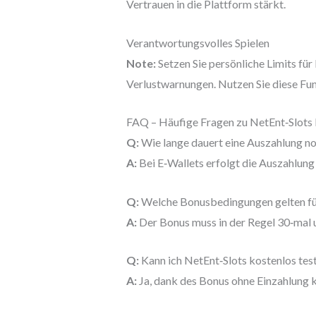
Vertrauen in die Plattform stärkt.
Verantwortungsvolles Spielen
Note:
Setzen Sie persönliche Limits für
Verlustwarnungen. Nutzen Sie diese Funk
FAQ – Häufige Fragen zu NetEnt‑Slots 
Q:
Wie lange dauert eine Auszahlung n
A:
Bei E‑Wallets erfolgt die Auszahlun
Q:
Welche Bonusbedingungen gelten fü
A:
Der Bonus muss in der Regel 30‑mal 
Q:
Kann ich NetEnt‑Slots kostenlos tes
A:
Ja, dank des Bonus ohne Einzahlung k