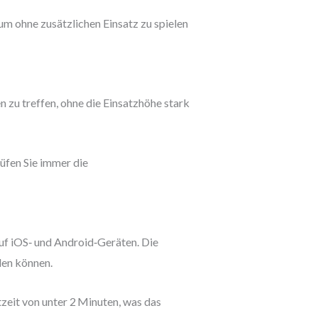
um ohne zusätzlichen Einsatz zu spielen
n zu treffen, ohne die Einsatzhöhe stark
üfen Sie immer die
auf iOS‑ und Android‑Geräten. Die
len können.
tzeit von unter 2 Minuten, was das