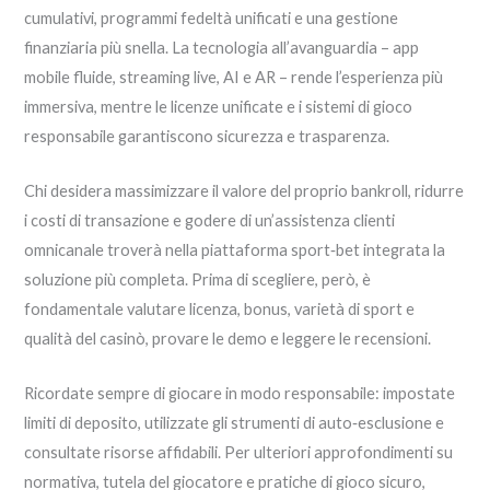
cumulativi, programmi fedeltà unificati e una gestione
finanziaria più snella. La tecnologia all’avanguardia – app
mobile fluide, streaming live, AI e AR – rende l’esperienza più
immersiva, mentre le licenze unificate e i sistemi di gioco
responsabile garantiscono sicurezza e trasparenza.
Chi desidera massimizzare il valore del proprio bankroll, ridurre
i costi di transazione e godere di un’assistenza clienti
omnicanale troverà nella piattaforma sport‑bet integrata la
soluzione più completa. Prima di scegliere, però, è
fondamentale valutare licenza, bonus, varietà di sport e
qualità del casinò, provare le demo e leggere le recensioni.
Ricordate sempre di giocare in modo responsabile: impostate
limiti di deposito, utilizzate gli strumenti di auto‑esclusione e
consultate risorse affidabili. Per ulteriori approfondimenti su
normativa, tutela del giocatore e pratiche di gioco sicuro,