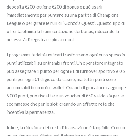
deposita €200, ottiene €200 di bonus e può usarli
immediatamente per puntare su una partita di Champions
League o per girare le rulli di “Gonzo’s Quest”. Questo tipo di
offerta elimina la frammentazione dei bonus, riducendo la
necessità di registrare più account.
I programmi fedeltà unificati trasformano ogni euro speso in
punti utilizzabili su entrambi i fronti. Un operatore integrato
può assegnare 1 punto per ogni €1 di turnover sportivo e 0,5
punti per ogni €1 di gioco da casinò, ma tutti i punti sono
accumulabili in un unico wallet. Quando il giocatore raggiunge
5 000 punti, può riscattare un voucher di €50 valido sia per le
scommesse che per le slot, creando un effetto rete che
incentiva la permanenza.
Infine, la riduzione dei costi di transazione è tangibile. Con un
unico deposito/withdrawal, il giocatore evita commissioni