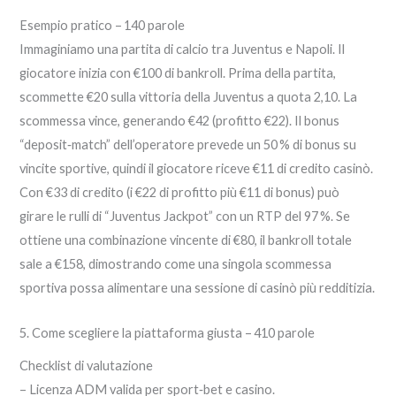
Esempio pratico – 140 parole
Immaginiamo una partita di calcio tra Juventus e Napoli. Il
giocatore inizia con €100 di bankroll. Prima della partita,
scommette €20 sulla vittoria della Juventus a quota 2,10. La
scommessa vince, generando €42 (profitto €22). Il bonus
“deposit‑match” dell’operatore prevede un 50 % di bonus su
vincite sportive, quindi il giocatore riceve €11 di credito casinò.
Con €33 di credito (i €22 di profitto più €11 di bonus) può
girare le rulli di “Juventus Jackpot” con un RTP del 97 %. Se
ottiene una combinazione vincente di €80, il bankroll totale
sale a €158, dimostrando come una singola scommessa
sportiva possa alimentare una sessione di casinò più redditizia.
5. Come scegliere la piattaforma giusta – 410 parole
Checklist di valutazione
– Licenza ADM valida per sport‑bet e casino.