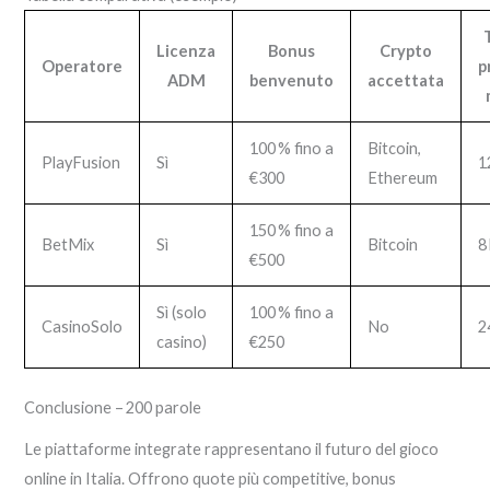
Licenza
Bonus
Crypto
Operatore
p
ADM
benvenuto
accettata
100 % fino a
Bitcoin,
PlayFusion
Sì
1
€300
Ethereum
150 % fino a
BetMix
Sì
Bitcoin
8
€500
Sì (solo
100 % fino a
CasinoSolo
No
2
casino)
€250
Conclusione – 200 parole
Le piattaforme integrate rappresentano il futuro del gioco
online in Italia. Offrono quote più competitive, bonus