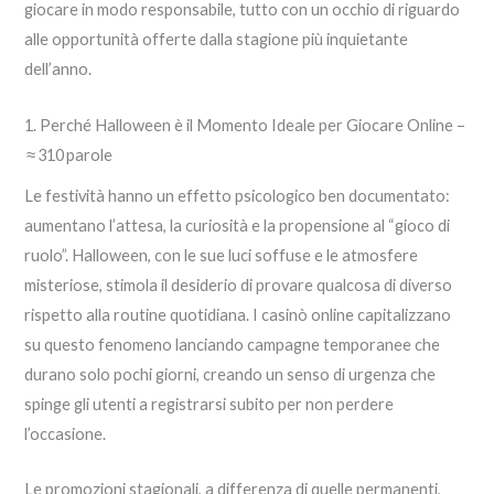
giocare in modo responsabile, tutto con un occhio di riguardo
alle opportunità offerte dalla stagione più inquietante
dell’anno.
1. Perché Halloween è il Momento Ideale per Giocare Online –
≈ 310 parole
Le festività hanno un effetto psicologico ben documentato:
aumentano l’attesa, la curiosità e la propensione al “gioco di
ruolo”. Halloween, con le sue luci soffuse e le atmosfere
misteriose, stimola il desiderio di provare qualcosa di diverso
rispetto alla routine quotidiana. I casinò online capitalizzano
su questo fenomeno lanciando campagne temporanee che
durano solo pochi giorni, creando un senso di urgenza che
spinge gli utenti a registrarsi subito per non perdere
l’occasione.
Le promozioni stagionali, a differenza di quelle permanenti,