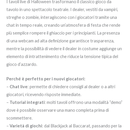
I tavoli live di Halloween trasformano il classico gioco da
tavolo in uno spettacolo teatrale. I dealer, vestiti da vampiri,
streghe o zombie, interagiscono con i giocatori tramite una
chat in tempo reale, creando un’atmosfera di festa che rende
più semplice rompere il ghiaccio per i principianti. La presenza
di una webcam ad alta definizione garantisce trasparenza,
mentre la possibilità di vedere il dealer in costume aggiunge un
elemento di intrattenimento che riduce la tensione tipica del
gioco d’azzardo.
Perché è perfetto per i nuovi giocatori:
–
Chat live
: permette di chiedere consigli al dealer o a altri
giocatori, ricevendo risposte immediate.
–
Tutorial integrati
: molti tavoli offrono una modalità “demo”
dove è possibile osservare una mano completa prima di
scommettere.
–
Varietà di giochi
: dal Blackjack al Baccarat, passando per la