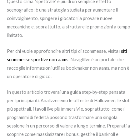
Questo clima “spettrale” è più di un semplice effetto
scenografico: è una strategia studiata per aumentare il
coinvolgimento, spingere i giocatori a provare nuove
meccaniche e, soprattutto, a sfruttare le promozioni a tempo
limitato.
Per chi vuole approfondire altri tipi di scommesse, visita i
siti
scommesse sportive non aams
. Naviglilive è un portale che
raccoglie informazioni utili su bookmaker non aams, ma non è
un operatore di gioco.
In questo articolo troverai una guida step‑by‑step pensata
per i principianti. Analizzeremo le offerte di Halloween, le slot
più spettrali, i tavoli live più immersivi e, soprattutto, come i
programmi di fedeltà possono trasformare una singola
sessione in un percorso di valore a lungo termine. Preparati a
scoprire come massimizzare i bonus, gestire il bankroll e