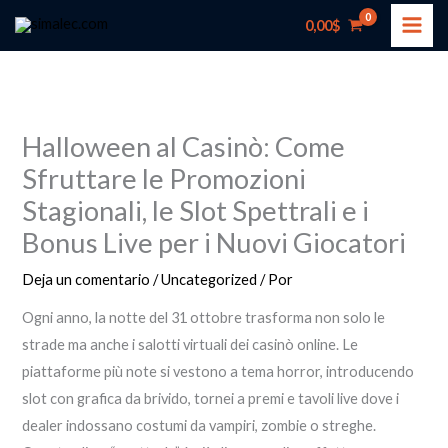
Ir
0,00
$
al
contenido
Halloween al Casinò: Come
Sfruttare le Promozioni
Stagionali, le Slot Spettrali e i
Bonus Live per i Nuovi Giocatori
Deja un comentario
/
Uncategorized
/ Por
Ogni anno, la notte del 31 ottobre trasforma non solo le
strade ma anche i salotti virtuali dei casinò online. Le
piattaforme più note si vestono a tema horror, introducendo
slot con grafica da brivido, tornei a premi e tavoli live dove i
dealer indossano costumi da vampiri, zombie o streghe.