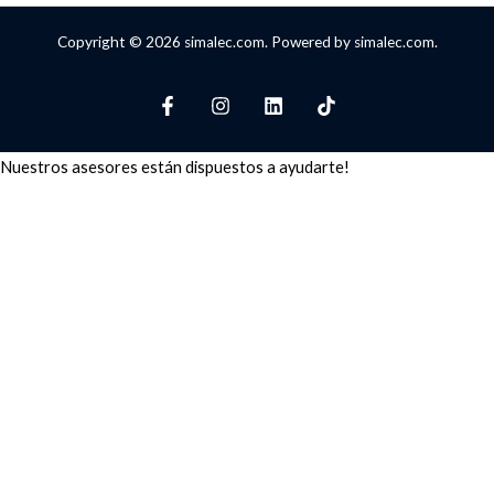
Copyright © 2026 simalec.com. Powered by simalec.com.
Nuestros asesores están dispuestos a ayudarte!