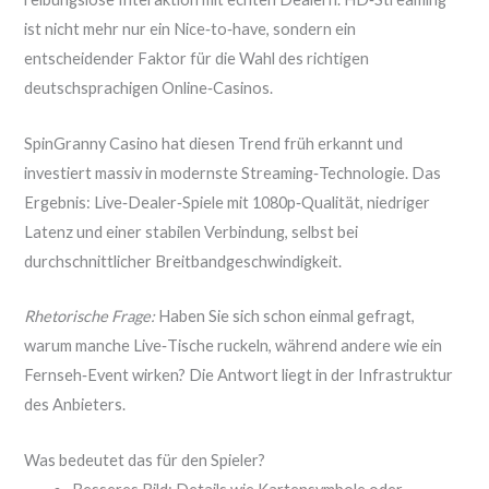
ist nicht mehr nur ein Nice‑to‑have, sondern ein
entscheidender Faktor für die Wahl des richtigen
deutschsprachigen Online‑Casinos.
SpinGranny Casino hat diesen Trend früh erkannt und
investiert massiv in modernste Streaming‑Technologie. Das
Ergebnis: Live‑Dealer‑Spiele mit 1080p‑Qualität, niedriger
Latenz und einer stabilen Verbindung, selbst bei
durchschnittlicher Breitbandgeschwindigkeit.
Rhetorische Frage:
Haben Sie sich schon einmal gefragt,
warum manche Live‑Tische ruckeln, während andere wie ein
Fernseh‑Event wirken? Die Antwort liegt in der Infrastruktur
des Anbieters.
Was bedeutet das für den Spieler?