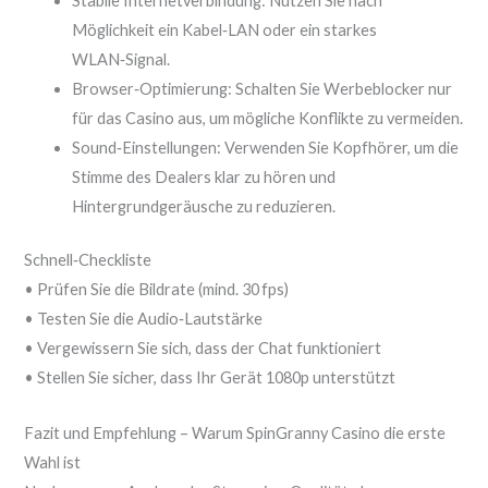
Stabile Internetverbindung: Nutzen Sie nach
Möglichkeit ein Kabel‑LAN oder ein starkes
WLAN‑Signal.
Browser‑Optimierung: Schalten Sie Werbeblocker nur
für das Casino aus, um mögliche Konflikte zu vermeiden.
Sound‑Einstellungen: Verwenden Sie Kopfhörer, um die
Stimme des Dealers klar zu hören und
Hintergrundgeräusche zu reduzieren.
Schnell‑Checkliste
• Prüfen Sie die Bildrate (mind. 30 fps)
• Testen Sie die Audio‑Lautstärke
• Vergewissern Sie sich, dass der Chat funktioniert
• Stellen Sie sicher, dass Ihr Gerät 1080p unterstützt
Fazit und Empfehlung – Warum SpinGranny Casino die erste
Wahl ist