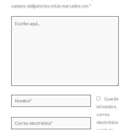
campos obligatorios están marcados con
*
Escribe
aquí...
Nombre*
Guarda
mi nombre,
correo
Correo
electrónico
electrónico*