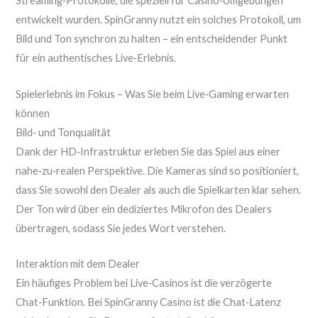
Streaming‑Protokolle, die speziell für Casino‑Umgebungen
entwickelt wurden. SpinGranny nutzt ein solches Protokoll, um
Bild und Ton synchron zu halten – ein entscheidender Punkt
für ein authentisches Live‑Erlebnis.
Spielerlebnis im Fokus – Was Sie beim Live‑Gaming erwarten
können
Bild‑ und Tonqualität
Dank der HD‑Infrastruktur erleben Sie das Spiel aus einer
nahe‑zu‑realen Perspektive. Die Kameras sind so positioniert,
dass Sie sowohl den Dealer als auch die Spielkarten klar sehen.
Der Ton wird über ein dediziertes Mikrofon des Dealers
übertragen, sodass Sie jedes Wort verstehen.
Interaktion mit dem Dealer
Ein häufiges Problem bei Live‑Casinos ist die verzögerte
Chat‑Funktion. Bei SpinGranny Casino ist die Chat‑Latenz