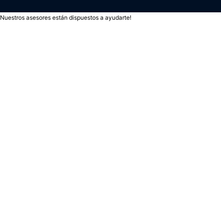
Nuestros asesores están dispuestos a ayudarte!