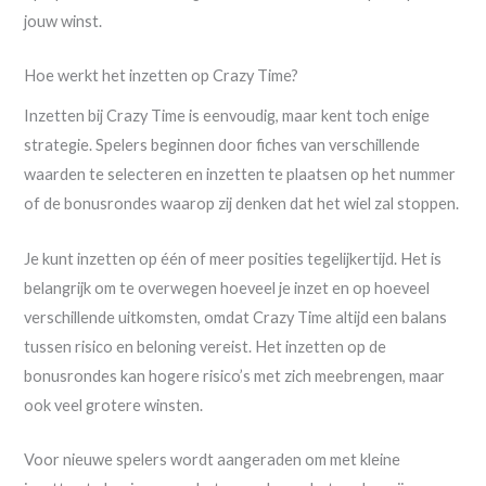
jouw winst.
Hoe werkt het inzetten op Crazy Time?
Inzetten bij Crazy Time is eenvoudig, maar kent toch enige
strategie. Spelers beginnen door fiches van verschillende
waarden te selecteren en inzetten te plaatsen op het nummer
of de bonusrondes waarop zij denken dat het wiel zal stoppen.
Je kunt inzetten op één of meer posities tegelijkertijd. Het is
belangrijk om te overwegen hoeveel je inzet en op hoeveel
verschillende uitkomsten, omdat Crazy Time altijd een balans
tussen risico en beloning vereist. Het inzetten op de
bonusrondes kan hogere risico’s met zich meebrengen, maar
ook veel grotere winsten.
Voor nieuwe spelers wordt aangeraden om met kleine