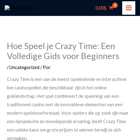
Ir
0,00
$
al
contenido
Hoe Speel je Crazy Time: Een
Volledige Gids voor Beginners
/
Uncategorized
/ Por
Crazy Time is een van de meest opwindende en interactieve
live casinospellen die beschikbaar zijn in het online
goklandschap. Het spel combineert de spanning van een
traditioneel casino met de innovatieve elementen van een
modern spelshowformaat. Voor spelers die op zoek zijn naar
een dynamische en meeslepende ervaring, biedt Crazy Time
een unieke kans om grote prijzen te winnen terwijl ze zich
vermaken.