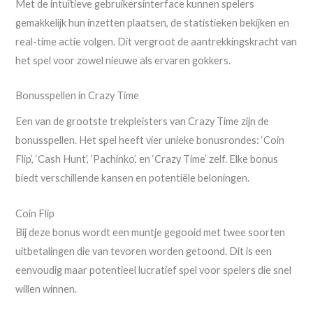
Met de intuïtieve gebruikersinterface kunnen spelers
gemakkelijk hun inzetten plaatsen, de statistieken bekijken en
real-time actie volgen. Dit vergroot de aantrekkingskracht van
het spel voor zowel nieuwe als ervaren gokkers.
Bonusspellen in Crazy Time
Een van de grootste trekpleisters van Crazy Time zijn de
bonusspellen. Het spel heeft vier unieke bonusrondes: ‘Coin
Flip’, ‘Cash Hunt’, ‘Pachinko’, en ‘Crazy Time’ zelf. Elke bonus
biedt verschillende kansen en potentiële beloningen.
Coin Flip
Bij deze bonus wordt een muntje gegooid met twee soorten
uitbetalingen die van tevoren worden getoond. Dit is een
eenvoudig maar potentieel lucratief spel voor spelers die snel
willen winnen.