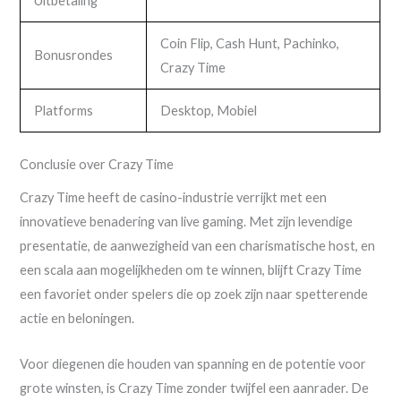
Uitbetaling
Coin Flip, Cash Hunt, Pachinko,
Bonusrondes
Crazy Time
Platforms
Desktop, Mobiel
Conclusie over Crazy Time
Crazy Time heeft de casino-industrie verrijkt met een
innovatieve benadering van live gaming. Met zijn levendige
presentatie, de aanwezigheid van een charismatische host, en
een scala aan mogelijkheden om te winnen, blijft Crazy Time
een favoriet onder spelers die op zoek zijn naar spetterende
actie en beloningen.
Voor diegenen die houden van spanning en de potentie voor
grote winsten, is Crazy Time zonder twijfel een aanrader. De