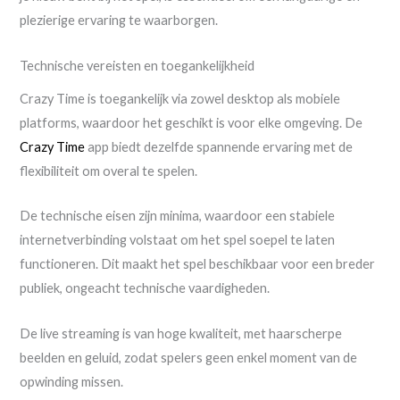
plezierige ervaring te waarborgen.
Technische vereisten en toegankelijkheid
Crazy Time is toegankelijk via zowel desktop als mobiele
platforms, waardoor het geschikt is voor elke omgeving. De
Crazy Time
app biedt dezelfde spannende ervaring met de
flexibiliteit om overal te spelen.
De technische eisen zijn minima, waardoor een stabiele
internetverbinding volstaat om het spel soepel te laten
functioneren. Dit maakt het spel beschikbaar voor een breder
publiek, ongeacht technische vaardigheden.
De live streaming is van hoge kwaliteit, met haarscherpe
beelden en geluid, zodat spelers geen enkel moment van de
opwinding missen.