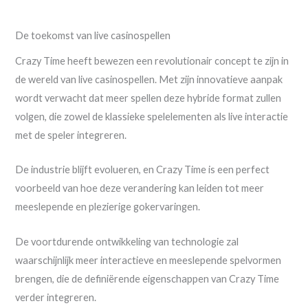
De toekomst van live casinospellen
Crazy Time heeft bewezen een revolutionair concept te zijn in
de wereld van live casinospellen. Met zijn innovatieve aanpak
wordt verwacht dat meer spellen deze hybride format zullen
volgen, die zowel de klassieke spelelementen als live interactie
met de speler integreren.
De industrie blijft evolueren, en Crazy Time is een perfect
voorbeeld van hoe deze verandering kan leiden tot meer
meeslepende en plezierige gokervaringen.
De voortdurende ontwikkeling van technologie zal
waarschijnlijk meer interactieve en meeslepende spelvormen
brengen, die de definiërende eigenschappen van Crazy Time
verder integreren.