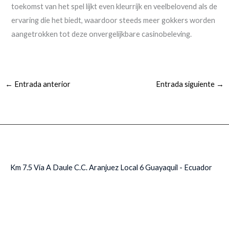
toekomst van het spel lijkt even kleurrijk en veelbelovend als de
ervaring die het biedt, waardoor steeds meer gokkers worden
aangetrokken tot deze onvergelijkbare casinobeleving.
←
Entrada anterior
Entrada siguiente
→
Km 7.5 Vía A Daule C.C. Aranjuez Local 6 Guayaquil - Ecuador