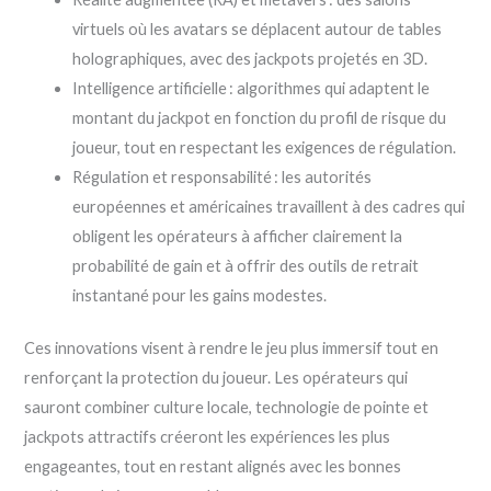
virtuels où les avatars se déplacent autour de tables
holographiques, avec des jackpots projetés en 3D.
Intelligence artificielle : algorithmes qui adaptent le
montant du jackpot en fonction du profil de risque du
joueur, tout en respectant les exigences de régulation.
Régulation et responsabilité : les autorités
européennes et américaines travaillent à des cadres qui
obligent les opérateurs à afficher clairement la
probabilité de gain et à offrir des outils de retrait
instantané pour les gains modestes.
Ces innovations visent à rendre le jeu plus immersif tout en
renforçant la protection du joueur. Les opérateurs qui
sauront combiner culture locale, technologie de pointe et
jackpots attractifs créeront les expériences les plus
engageantes, tout en restant alignés avec les bonnes