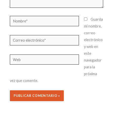
Nombre*
Guarda
mi nombre,
correo
Correo
electrónico
electrónico*
y web en
este
Web
navegador
para la
próxima
vez que comente.