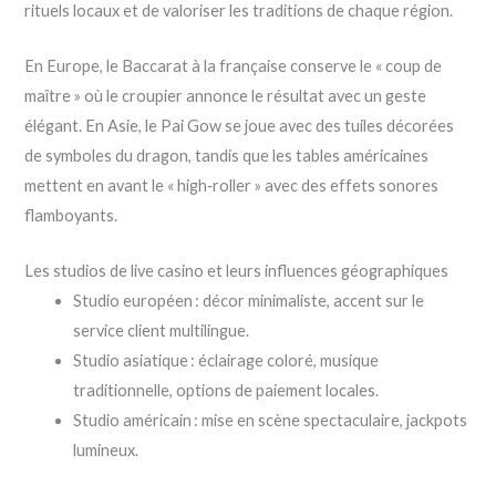
rituels locaux et de valoriser les traditions de chaque région.
En Europe, le Baccarat à la française conserve le « coup de
maître » où le croupier annonce le résultat avec un geste
élégant. En Asie, le Pai Gow se joue avec des tuiles décorées
de symboles du dragon, tandis que les tables américaines
mettent en avant le « high‑roller » avec des effets sonores
flamboyants.
Les studios de live casino et leurs influences géographiques
Studio européen : décor minimaliste, accent sur le
service client multilingue.
Studio asiatique : éclairage coloré, musique
traditionnelle, options de paiement locales.
Studio américain : mise en scène spectaculaire, jackpots
lumineux.