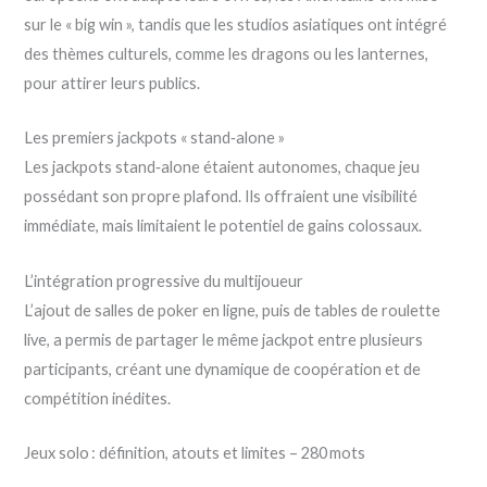
sur le « big win », tandis que les studios asiatiques ont intégré
des thèmes culturels, comme les dragons ou les lanternes,
pour attirer leurs publics.
Les premiers jackpots « stand‑alone »
Les jackpots stand‑alone étaient autonomes, chaque jeu
possédant son propre plafond. Ils offraient une visibilité
immédiate, mais limitaient le potentiel de gains colossaux.
L’intégration progressive du multijoueur
L’ajout de salles de poker en ligne, puis de tables de roulette
live, a permis de partager le même jackpot entre plusieurs
participants, créant une dynamique de coopération et de
compétition inédites.
Jeux solo : définition, atouts et limites – 280 mots