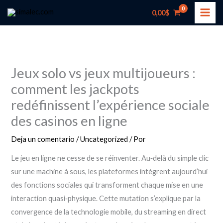
Ir
0,00
$
al
contenido
Jeux solo vs jeux multijoueurs :
comment les jackpots
redéfinissent l’expérience sociale
des casinos en ligne
Deja un comentario
/
Uncategorized
/ Por
Le jeu en ligne ne cesse de se réinventer. Au‑delà du simple clic
sur une machine à sous, les plateformes intègrent aujourd’hui
des fonctions sociales qui transforment chaque mise en une
interaction quasi‑physique. Cette mutation s’explique par la
convergence de la technologie mobile, du streaming en direct