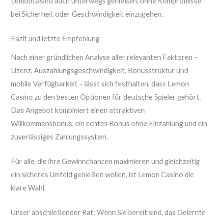
Lemoncasino auch unterwegs genießen, ohne Kompromisse
bei Sicherheit oder Geschwindigkeit einzugehen.
Fazit und letzte Empfehlung
Nach einer gründlichen Analyse aller relevanten Faktoren –
Lizenz, Auszahlungsgeschwindigkeit, Bonusstruktur und
mobile Verfügbarkeit – lässt sich festhalten, dass Lemon
Casino zu den besten Optionen für deutsche Spieler gehört.
Das Angebot kombiniert einen attraktiven
Willkommensbonus, ein echtes Bonus ohne Einzahlung und ein
zuverlässiges Zahlungssystem.
Für alle, die ihre Gewinnchancen maximieren und gleichzeitig
ein sicheres Umfeld genießen wollen, ist Lemon Casino die
klare Wahl.
Unser abschließender Rat: Wenn Sie bereit sind, das Gelernte