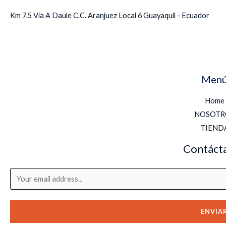
Km 7.5 Vía A Daule C.C. Aranjuez Local 6 Guayaquil - Ecuador
Men
Home
NOSOTR
TIEND
Contáct
ENVIA