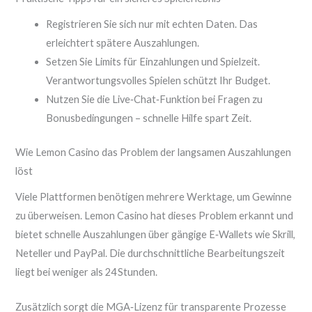
Registrieren Sie sich nur mit echten Daten. Das
erleichtert spätere Auszahlungen.
Setzen Sie Limits für Einzahlungen und Spielzeit.
Verantwortungsvolles Spielen schützt Ihr Budget.
Nutzen Sie die Live‑Chat‑Funktion bei Fragen zu
Bonusbedingungen – schnelle Hilfe spart Zeit.
Wie Lemon Casino das Problem der langsamen Auszahlungen
löst
Viele Plattformen benötigen mehrere Werktage, um Gewinne
zu überweisen. Lemon Casino hat dieses Problem erkannt und
bietet schnelle Auszahlungen über gängige E‑Wallets wie Skrill,
Neteller und PayPal. Die durchschnittliche Bearbeitungszeit
liegt bei weniger als 24 Stunden.
Zusätzlich sorgt die MGA‑Lizenz für transparente Prozesse