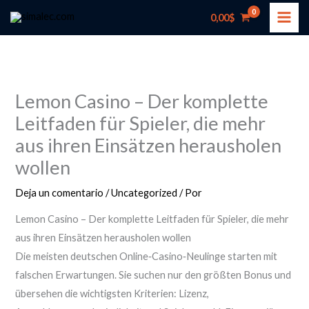
Ir
0,00
$
al
contenido
Lemon Casino – Der komplette
Leitfaden für Spieler, die mehr
aus ihren Einsätzen herausholen
wollen
Deja un comentario
/
Uncategorized
/ Por
Lemon Casino – Der komplette Leitfaden für Spieler, die mehr
aus ihren Einsätzen herausholen wollen
Die meisten deutschen Online‑Casino‑Neulinge starten mit
falschen Erwartungen. Sie suchen nur den größten Bonus und
übersehen die wichtigsten Kriterien: Lizenz,