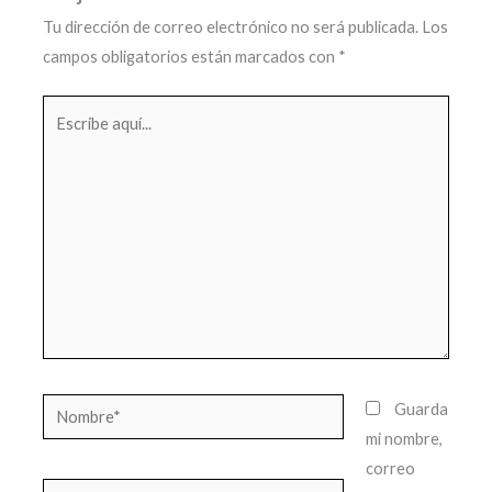
Tu dirección de correo electrónico no será publicada.
Los
campos obligatorios están marcados con
*
Escribe
aquí...
Nombre*
Guarda
mi nombre,
correo