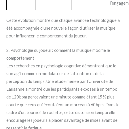
l’engagem
Cette évolution montre que chaque avancée technologique a
été accompagnée d’une nouvelle façon d’utiliser la musique
pour influencer le comportement du joueur.
2. Psychologie du joueur : comment la musique modifie le
comportement
Les recherches en psychologie cognitive démontrent que le
son agit comme un modulateur de l’attention et de la
perception du temps. Une étude menée par l’Université de
Lausanne a montré que les participants exposés à un tempo
de 120 bpm percevaient une minute comme étant 15 % plus
courte que ceux qui écoutaient un morceau à 60 bpm. Dans le
cadre d’un tournoi de roulette, cette distorsion temporelle
encourage les joueurs à placer davantage de mises avant de
ressentir la fatigue.