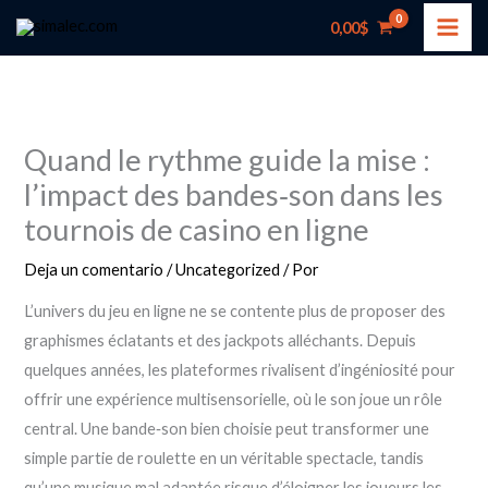
Ir
0,00
$
al
contenido
Quand le rythme guide la mise :
l’impact des bandes‑son dans les
tournois de casino en ligne
Deja un comentario
/
Uncategorized
/ Por
L’univers du jeu en ligne ne se contente plus de proposer des
graphismes éclatants et des jackpots alléchants. Depuis
quelques années, les plateformes rivalisent d’ingéniosité pour
offrir une expérience multisensorielle, où le son joue un rôle
central. Une bande‑son bien choisie peut transformer une
simple partie de roulette en un véritable spectacle, tandis
qu’une musique mal adaptée risque d’éloigner les joueurs les