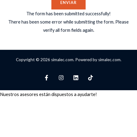
ENVIAR
The form has been submitted successfully!
There has been some error while submitting the form. Please
verify all form fields again.
Copyright © 2026 simalec.com. Powered by simalec.com.
Nuestros asesores están dispuestos a ayudarte!