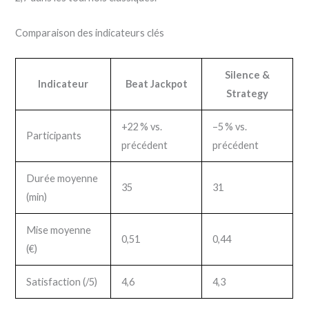
Comparaison des indicateurs clés
Silence &
Indicateur
Beat Jackpot
Strategy
+22 % vs.
–5 % vs.
Participants
précédent
précédent
Durée moyenne
35
31
(min)
Mise moyenne
0,51
0,44
(€)
Satisfaction (/5)
4,6
4,3