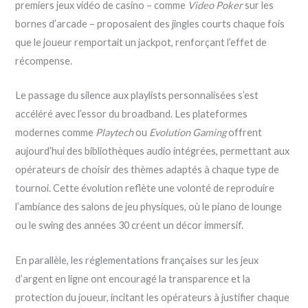
premiers jeux vidéo de casino – comme
Video Poker
sur les
bornes d’arcade – proposaient des jingles courts chaque fois
que le joueur remportait un jackpot, renforçant l’effet de
récompense.
Le passage du silence aux playlists personnalisées s’est
accéléré avec l’essor du broadband. Les plateformes
modernes comme
Playtech
ou
Evolution Gaming
offrent
aujourd’hui des bibliothèques audio intégrées, permettant aux
opérateurs de choisir des thèmes adaptés à chaque type de
tournoi. Cette évolution reflète une volonté de reproduire
l’ambiance des salons de jeu physiques, où le piano de lounge
ou le swing des années 30 créent un décor immersif.
En parallèle, les réglementations françaises sur les jeux
d’argent en ligne ont encouragé la transparence et la
protection du joueur, incitant les opérateurs à justifier chaque