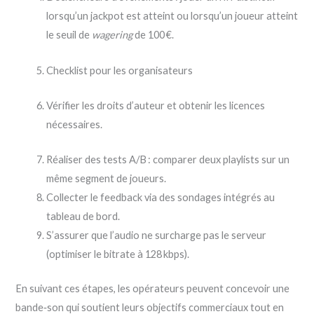
lorsqu’un jackpot est atteint ou lorsqu’un joueur atteint
le seuil de
wagering
de 100 €.
Checklist pour les organisateurs
Vérifier les droits d’auteur et obtenir les licences
nécessaires.
Réaliser des tests A/B : comparer deux playlists sur un
même segment de joueurs.
Collecter le feedback via des sondages intégrés au
tableau de bord.
S’assurer que l’audio ne surcharge pas le serveur
(optimiser le bitrate à 128 kbps).
En suivant ces étapes, les opérateurs peuvent concevoir une
bande‑son qui soutient leurs objectifs commerciaux tout en