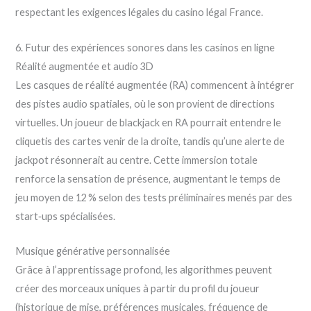
respectant les exigences légales du casino légal France.
6. Futur des expériences sonores dans les casinos en ligne
Réalité augmentée et audio 3D
Les casques de réalité augmentée (RA) commencent à intégrer
des pistes audio spatiales, où le son provient de directions
virtuelles. Un joueur de blackjack en RA pourrait entendre le
cliquetis des cartes venir de la droite, tandis qu’une alerte de
jackpot résonnerait au centre. Cette immersion totale
renforce la sensation de présence, augmentant le temps de
jeu moyen de 12 % selon des tests préliminaires menés par des
start‑ups spécialisées.
Musique générative personnalisée
Grâce à l’apprentissage profond, les algorithmes peuvent
créer des morceaux uniques à partir du profil du joueur
(historique de mise, préférences musicales, fréquence de