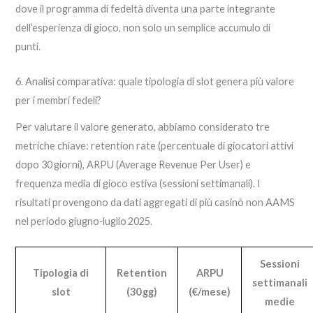
dove il programma di fedeltà diventa una parte integrante
dell’esperienza di gioco, non solo un semplice accumulo di
punti.
6. Analisi comparativa: quale tipologia di slot genera più valore
per i membri fedeli?
Per valutare il valore generato, abbiamo considerato tre
metriche chiave: retention rate (percentuale di giocatori attivi
dopo 30 giorni), ARPU (Average Revenue Per User) e
frequenza media di gioco estiva (sessioni settimanali). I
risultati provengono da dati aggregati di più casinò non AAMS
nel periodo giugno‑luglio 2025.
Sessioni
Tipologia di
Retention
ARPU
settimanali
slot
(30 gg)
(€/mese)
medie