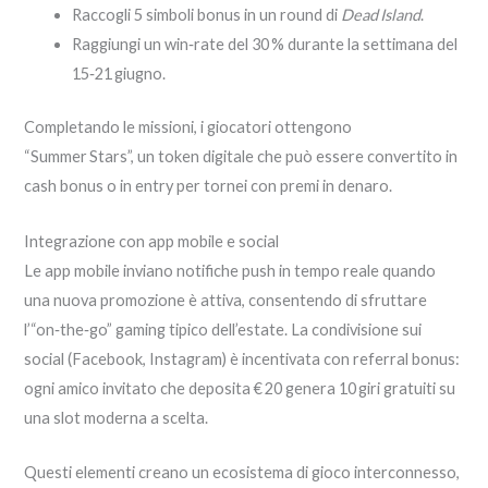
Raccogli 5 simboli bonus in un round di
Dead Island
.
Raggiungi un win‑rate del 30 % durante la settimana del
15‑21 giugno.
Completando le missioni, i giocatori ottengono
“Summer Stars”, un token digitale che può essere convertito in
cash bonus o in entry per tornei con premi in denaro.
Integrazione con app mobile e social
Le app mobile inviano notifiche push in tempo reale quando
una nuova promozione è attiva, consentendo di sfruttare
l’“on‑the‑go” gaming tipico dell’estate. La condivisione sui
social (Facebook, Instagram) è incentivata con referral bonus:
ogni amico invitato che deposita € 20 genera 10 giri gratuiti su
una slot moderna a scelta.
Questi elementi creano un ecosistema di gioco interconnesso,