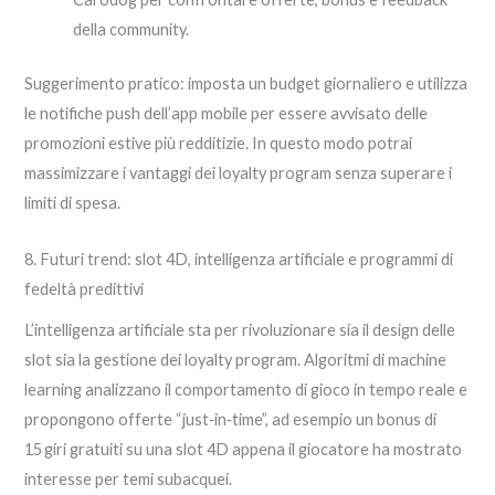
della community.
Suggerimento pratico: imposta un budget giornaliero e utilizza
le notifiche push dell’app mobile per essere avvisato delle
promozioni estive più redditizie. In questo modo potrai
massimizzare i vantaggi dei loyalty program senza superare i
limiti di spesa.
8. Futuri trend: slot 4D, intelligenza artificiale e programmi di
fedeltà predittivi
L’intelligenza artificiale sta per rivoluzionare sia il design delle
slot sia la gestione dei loyalty program. Algoritmi di machine
learning analizzano il comportamento di gioco in tempo reale e
propongono offerte “just‑in‑time”, ad esempio un bonus di
15 giri gratuiti su una slot 4D appena il giocatore ha mostrato
interesse per temi subacquei.