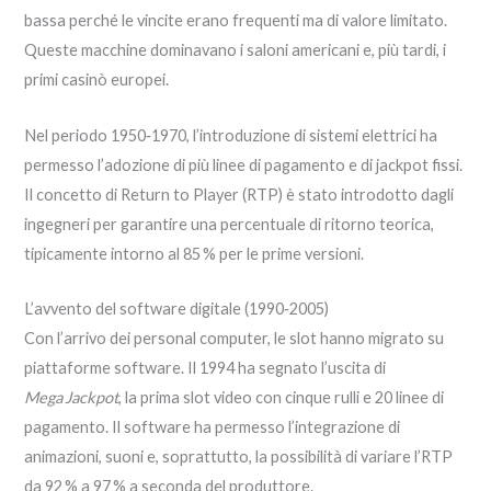
bassa perché le vincite erano frequenti ma di valore limitato.
Queste macchine dominavano i saloni americani e, più tardi, i
primi casinò europei.
Nel periodo 1950‑1970, l’introduzione di sistemi elettrici ha
permesso l’adozione di più linee di pagamento e di jackpot fissi.
Il concetto di Return to Player (RTP) è stato introdotto dagli
ingegneri per garantire una percentuale di ritorno teorica,
tipicamente intorno al 85 % per le prime versioni.
L’avvento del software digitale (1990‑2005)
Con l’arrivo dei personal computer, le slot hanno migrato su
piattaforme software. Il 1994 ha segnato l’uscita di
Mega Jackpot
, la prima slot video con cinque rulli e 20 linee di
pagamento. Il software ha permesso l’integrazione di
animazioni, suoni e, soprattutto, la possibilità di variare l’RTP
da 92 % a 97 % a seconda del produttore.