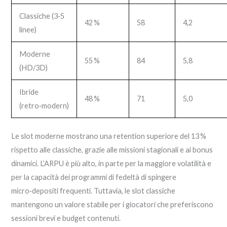
Classiche (3‑5
42 %
58
4,2
linee)
Moderne
55 %
84
5,8
(HD/3D)
Ibride
48 %
71
5,0
(retro‑modern)
Le slot moderne mostrano una retention superiore del 13 %
rispetto alle classiche, grazie alle missioni stagionali e ai bonus
dinamici. L’ARPU è più alto, in parte per la maggiore volatilità e
per la capacità dei programmi di fedeltà di spingere
micro‑depositi frequenti. Tuttavia, le slot classiche
mantengono un valore stabile per i giocatori che preferiscono
sessioni brevi e budget contenuti.