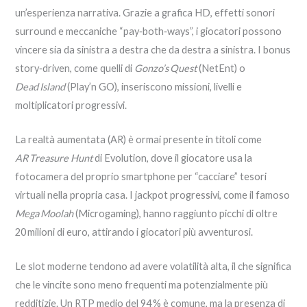
un’esperienza narrativa. Grazie a grafica HD, effetti sonori
surround e meccaniche “pay‑both‑ways”, i giocatori possono
vincere sia da sinistra a destra che da destra a sinistra. I bonus
story‑driven, come quelli di
Gonzo’s Quest
(NetEnt) o
Dead Island
(Play’n GO), inseriscono missioni, livelli e
moltiplicatori progressivi.
La realtà aumentata (AR) è ormai presente in titoli come
AR Treasure Hunt
di Evolution, dove il giocatore usa la
fotocamera del proprio smartphone per “cacciare” tesori
virtuali nella propria casa. I jackpot progressivi, come il famoso
Mega Moolah
(Microgaming), hanno raggiunto picchi di oltre
20 milioni di euro, attirando i giocatori più avventurosi.
Le slot moderne tendono ad avere volatilità alta, il che significa
che le vincite sono meno frequenti ma potenzialmente più
redditizie. Un RTP medio del 94 % è comune, ma la presenza di