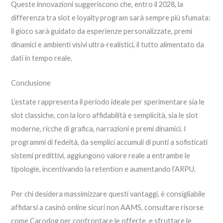
Queste innovazioni suggeriscono che, entro il 2028, la
differenza tra slot e loyalty program sarà sempre più sfumata:
il gioco sarà guidato da esperienze personalizzate, premi
dinamici e ambienti visivi ultra‑realistici, il tutto alimentato da
dati in tempo reale.
Conclusione
L’estate rappresenta il periodo ideale per sperimentare sia le
slot classiche, con la loro affidabilità e semplicità, sia le slot
moderne, ricche di grafica, narrazioni e premi dinamici. I
programmi di fedeltà, da semplici accumuli di punti a sofisticati
sistemi predittivi, aggiungono valore reale a entrambe le
tipologie, incentivando la retention e aumentando l’ARPU.
Per chi desidera massimizzare questi vantaggi, è consigliabile
affidarsi a casinò online sicuri non AAMS, consultare risorse
come Carodog per confrontare le offerte, e sfruttare le