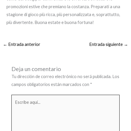
promozioni estive che premiano la costanza. Preparati a una
stagione di gioco più ricca, più personalizzata e, soprattutto,
più divertente. Buona estate e buona fortuna!
←
Entrada anterior
Entrada siguiente
→
Deja un comentario
Tu dirección de correo electrónico no será publicada.
Los
campos obligatorios están marcados con
*
Escribe
aquí...