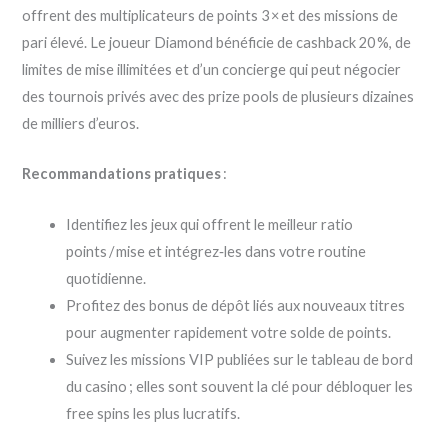
offrent des multiplicateurs de points 3 × et des missions de
pari élevé. Le joueur Diamond bénéficie de cashback 20 %, de
limites de mise illimitées et d’un concierge qui peut négocier
des tournois privés avec des prize pools de plusieurs dizaines
de milliers d’euros.
Recommandations pratiques
:
Identifiez les jeux qui offrent le meilleur ratio
points / mise et intégrez‑les dans votre routine
quotidienne.
Profitez des bonus de dépôt liés aux nouveaux titres
pour augmenter rapidement votre solde de points.
Suivez les missions VIP publiées sur le tableau de bord
du casino ; elles sont souvent la clé pour débloquer les
free spins les plus lucratifs.