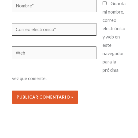
Nombre*
Guarda
mi nombre,
correo
Correo
electrónico
electrónico*
y web en
este
Web
navegador
para la
próxima
vez que comente.