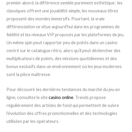
premier abord, la différence semble purement esthétique : les
classiques offrent une jouabilité simple, les nouveaux titres
proposent des mondes immersifs. Pourtant, la vraie
différenciation se situe aujourd’hui dans les programmes de
fidélité et les niveaux VIP proposés par les plateformes de jeu.
Un même spin peut rapporter peu de points dans un casino
centré sur le catalogue rétro, alors qu’il peut déclencher des
multiplicateurs de points, des missions quotidiennes et des
bonus exclusifs dans un environnement où les jeux modernes
sont la pièce maîtresse.
Pour découvrir les dernières tendances du marché du jeu en
ligne, consultez le site
casino online
. Trends propose
régulièrement des articles de fond qui permettent de suivre
l’évolution des offres promotionnelles et des technologies
utilisées par les opérateurs.