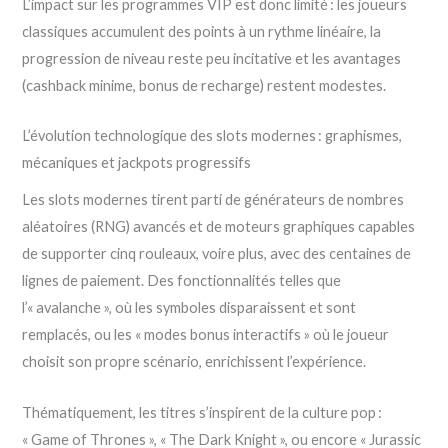
L’impact sur les programmes VIP est donc limité : les joueurs
classiques accumulent des points à un rythme linéaire, la
progression de niveau reste peu incitative et les avantages
(cashback minime, bonus de recharge) restent modestes.
L’évolution technologique des slots modernes : graphismes,
mécaniques et jackpots progressifs
Les slots modernes tirent parti de générateurs de nombres
aléatoires (RNG) avancés et de moteurs graphiques capables
de supporter cinq rouleaux, voire plus, avec des centaines de
lignes de paiement. Des fonctionnalités telles que
l’« avalanche », où les symboles disparaissent et sont
remplacés, ou les « modes bonus interactifs » où le joueur
choisit son propre scénario, enrichissent l’expérience.
Thématiquement, les titres s’inspirent de la culture pop :
« Game of Thrones », « The Dark Knight », ou encore « Jurassic