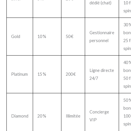
dédié (chat)
10 
spi
30 
Gestionnaire
bon
Gold
10 %
50 €
personnel
25 
spi
40 
Ligne directe
bon
Platinum
15 %
200 €
24/7
50 
spi
50 
bon
Concierge
Diamond
20 %
Illimitée
100
VIP
spin