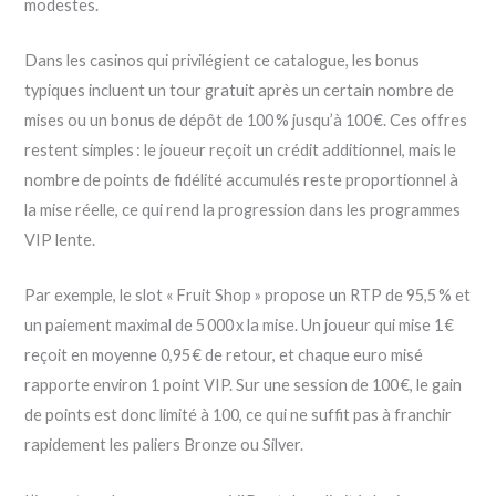
modestes.
Dans les casinos qui privilégient ce catalogue, les bonus
typiques incluent un tour gratuit après un certain nombre de
mises ou un bonus de dépôt de 100 % jusqu’à 100 €. Ces offres
restent simples : le joueur reçoit un crédit additionnel, mais le
nombre de points de fidélité accumulés reste proportionnel à
la mise réelle, ce qui rend la progression dans les programmes
VIP lente.
Par exemple, le slot « Fruit Shop » propose un RTP de 95,5 % et
un paiement maximal de 5 000 x la mise. Un joueur qui mise 1 €
reçoit en moyenne 0,95 € de retour, et chaque euro misé
rapporte environ 1 point VIP. Sur une session de 100 €, le gain
de points est donc limité à 100, ce qui ne suffit pas à franchir
rapidement les paliers Bronze ou Silver.