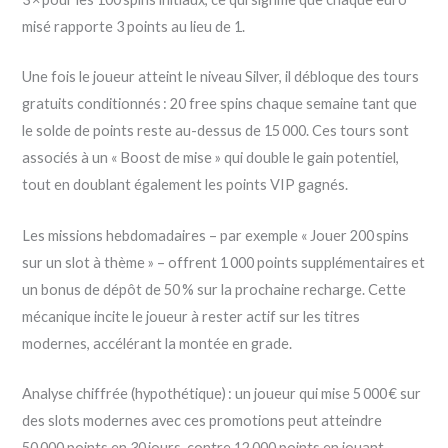
misé rapporte 3 points au lieu de 1.
Une fois le joueur atteint le niveau Silver, il débloque des tours
gratuits conditionnés : 20 free spins chaque semaine tant que
le solde de points reste au-dessus de 15 000. Ces tours sont
associés à un « Boost de mise » qui double le gain potentiel,
tout en doublant également les points VIP gagnés.
Les missions hebdomadaires – par exemple « Jouer 200 spins
sur un slot à thème » – offrent 1 000 points supplémentaires et
un bonus de dépôt de 50 % sur la prochaine recharge. Cette
mécanique incite le joueur à rester actif sur les titres
modernes, accélérant la montée en grade.
Analyse chiffrée (hypothétique) : un joueur qui mise 5 000 € sur
des slots modernes avec ces promotions peut atteindre
50 000 points en 30 jours, contre 12 000 points en jouant