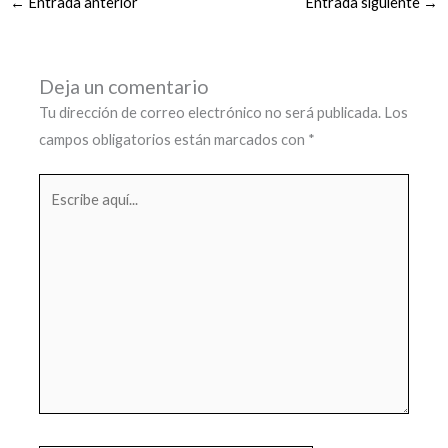
←
Entrada anterior
Entrada siguiente
→
Deja un comentario
Tu dirección de correo electrónico no será publicada.
Los
campos obligatorios están marcados con
*
Escribe
aquí...