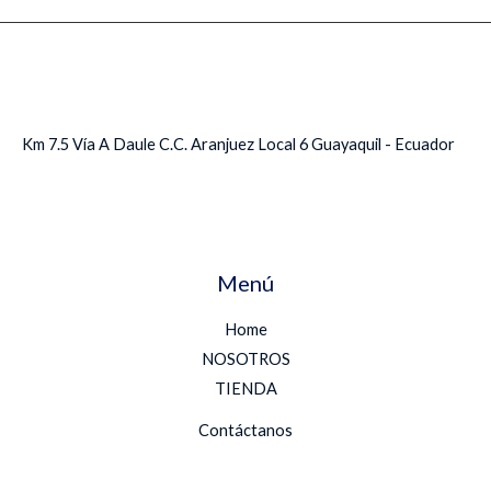
Km 7.5 Vía A Daule C.C. Aranjuez Local 6 Guayaquil - Ecuador
Menú
Home
NOSOTROS
TIENDA
Contáctanos