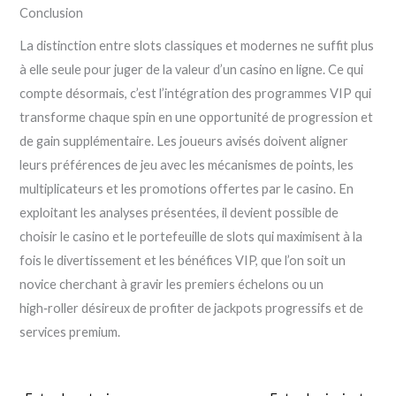
Conclusion
La distinction entre slots classiques et modernes ne suffit plus
à elle seule pour juger de la valeur d’un casino en ligne. Ce qui
compte désormais, c’est l’intégration des programmes VIP qui
transforme chaque spin en une opportunité de progression et
de gain supplémentaire. Les joueurs avisés doivent aligner
leurs préférences de jeu avec les mécanismes de points, les
multiplicateurs et les promotions offertes par le casino. En
exploitant les analyses présentées, il devient possible de
choisir le casino et le portefeuille de slots qui maximisent à la
fois le divertissement et les bénéfices VIP, que l’on soit un
novice cherchant à gravir les premiers échelons ou un
high‑roller désireux de profiter de jackpots progressifs et de
services premium.