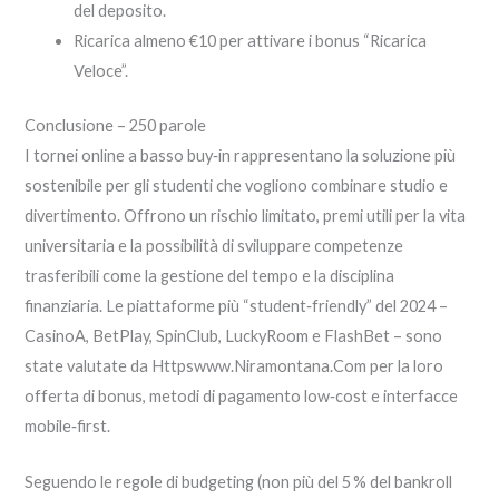
del deposito.
Ricarica almeno €10 per attivare i bonus “Ricarica
Veloce”.
Conclusione – 250 parole
I tornei online a basso buy‑in rappresentano la soluzione più
sostenibile per gli studenti che vogliono combinare studio e
divertimento. Offrono un rischio limitato, premi utili per la vita
universitaria e la possibilità di sviluppare competenze
trasferibili come la gestione del tempo e la disciplina
finanziaria. Le piattaforme più “student‑friendly” del 2024 –
CasinoA, BetPlay, SpinClub, LuckyRoom e FlashBet – sono
state valutate da Httpswww.Niramontana.Com per la loro
offerta di bonus, metodi di pagamento low‑cost e interfacce
mobile‑first.
Seguendo le regole di budgeting (non più del 5 % del bankroll