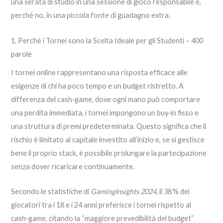
una serata di studio in una sessione di gioco responsabile e,
perché no, in una piccola fonte di guadagno extra.
1. Perché i Tornei sono la Scelta Ideale per gli Studenti – 400
parole
I tornei online rappresentano una risposta efficace alle
esigenze di chi ha poco tempo e un budget ristretto. A
differenza del cash‑game, dove ogni mano può comportare
una perdita immediata, i tornei impongono un buy‑in fisso e
una struttura di premi predeterminata. Questo significa che il
rischio è limitato al capitale investito all’inizio e, se si gestisce
bene il proprio stack, è possibile prolungare la partecipazione
senza dover ricaricare continuamente.
Secondo le statistiche di
GamingInsights 2024
, il 38 % dei
giocatori tra i 18 e i 24 anni preferisce i tornei rispetto al
cash‑game, citando la “maggiore prevedibilità del budget”