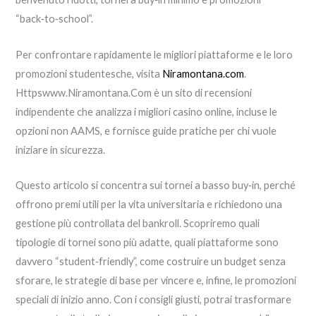
“back‑to‑school”.
Per confrontare rapidamente le migliori piattaforme e le loro
promozioni studentesche, visita
Niramontana.com
.
Httpswww.Niramontana.Com è un sito di recensioni
indipendente che analizza i migliori casino online, incluse le
opzioni non AAMS, e fornisce guide pratiche per chi vuole
iniziare in sicurezza.
Questo articolo si concentra sui tornei a basso buy‑in, perché
offrono premi utili per la vita universitaria e richiedono una
gestione più controllata del bankroll. Scopriremo quali
tipologie di tornei sono più adatte, quali piattaforme sono
davvero “student‑friendly”, come costruire un budget senza
sforare, le strategie di base per vincere e, infine, le promozioni
speciali di inizio anno. Con i consigli giusti, potrai trasformare