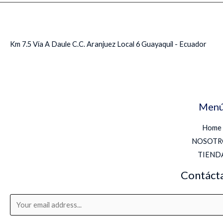
Km 7.5 Vía A Daule C.C. Aranjuez Local 6 Guayaquil - Ecuador
Men
Home
NOSOTR
TIEND
Contáct