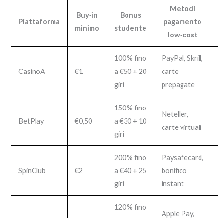
Metodi
Buy‑in
Bonus
Piattaforma
pagamento
minimo
studente
low‑cost
100 % fino
PayPal, Skrill,
CasinoA
€1
a €50 + 20
carte
giri
prepagate
150 % fino
Neteller,
BetPlay
€0,50
a €30 + 10
carte virtuali
giri
200 % fino
Paysafecard,
SpinClub
€2
a €40 + 25
bonifico
giri
instant
120 % fino
Apple Pay,