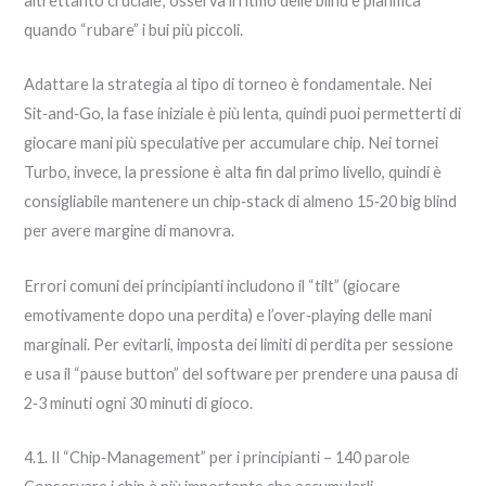
altrettanto cruciale; osserva il ritmo delle blind e pianifica
quando “rubare” i bui più piccoli.
Adattare la strategia al tipo di torneo è fondamentale. Nei
Sit‑and‑Go, la fase iniziale è più lenta, quindi puoi permetterti di
giocare mani più speculative per accumulare chip. Nei tornei
Turbo, invece, la pressione è alta fin dal primo livello, quindi è
consigliabile mantenere un chip‑stack di almeno 15‑20 big blind
per avere margine di manovra.
Errori comuni dei principianti includono il “tilt” (giocare
emotivamente dopo una perdita) e l’over‑playing delle mani
marginali. Per evitarli, imposta dei limiti di perdita per sessione
e usa il “pause button” del software per prendere una pausa di
2‑3 minuti ogni 30 minuti di gioco.
4.1. Il “Chip‑Management” per i principianti – 140 parole