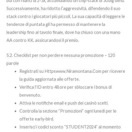
bui con rilanci di 2‑3x, accumulando un chip‑stack di 30 big blind.
Successivamente, ha ridotto l’aggressività, difendendo il suo
stack contro i giocatori più piccoli. La sua capacità di leggere le
tendenze di puntata gli ha permesso di mantenere la
leadership fino al tavolo finale, dove ha chiuso con una mano
AA contro KK, assicurandosi il premio.
5.2. Checklist per non perdere nessuna promozione – 120
parole
Registrati su Httpswww.Niramontana.Com per ricevere
la guida aggiornata alle offerte.
Verifica l’ID entro 48 ore per sbloccare i bonus di
benvenuto.
Attiva le notifiche email e push dei casinò scelti.
Controlla la sezione “Promozioni” ogni lunedì per le
offerte early‑bird.
Inserisci i codici sconto “STUDENT2024” al momento