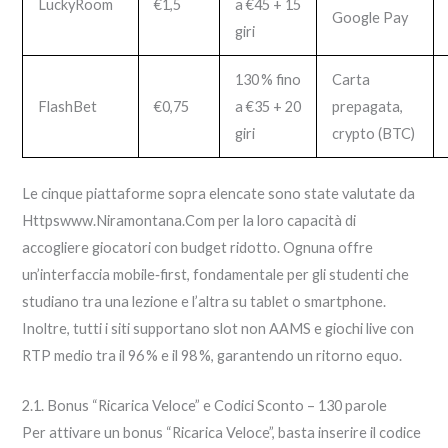
LuckyRoom
€1,5
a €45 + 15
Google Pay
giri
130 % fino
Carta
FlashBet
€0,75
a €35 + 20
prepagata,
giri
crypto (BTC)
Le cinque piattaforme sopra elencate sono state valutate da
Httpswww.Niramontana.Com per la loro capacità di
accogliere giocatori con budget ridotto. Ognuna offre
un’interfaccia mobile‑first, fondamentale per gli studenti che
studiano tra una lezione e l’altra su tablet o smartphone.
Inoltre, tutti i siti supportano slot non AAMS e giochi live con
RTP medio tra il 96 % e il 98 %, garantendo un ritorno equo.
2.1. Bonus “Ricarica Veloce” e Codici Sconto – 130 parole
Per attivare un bonus “Ricarica Veloce”, basta inserire il codice